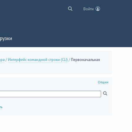
Войти
рузки
ора
/
Интерфейс командной строки (CLI)
/
Первоначальная
Опции
ть