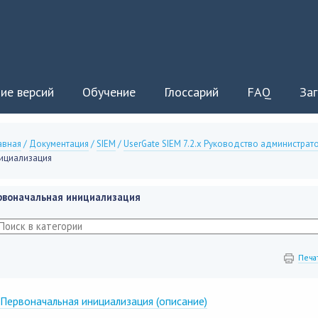
ие версий
Обучение
Глоссарий
FAQ
Заг
авная
/
Документация
/
SIEM
/
UserGate SIEM 7.2.x Руководство администрат
ициализация
рвоначальная инициализация
Печа
Первоначальная инициализация (описание)