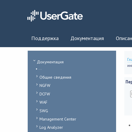
Поддержка
Документация
Описан
Гл
Документация
ин
...
Общие сведения
Пе
NGFW
DCFW
WAF
SWG
Management Center
Log Analyzer