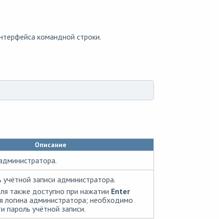
нтерфейса командной строки.
Описание
 администратора.
ь учётной записи администратора.
оля также доступно при нажатии
Enter
ия логина администратора; необходимо
и пароль учётной записи.