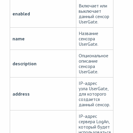
Включает или
выключает
enabled
данный сенсор
UserGate.
Название
name
сенсора
UserGate.
Опциональное
описание
description
сенсора
UserGate.
IP-адрес
узла UserGate,
address
для которого
создается
данный сенсор.
IP-адрес
сервера LogAn,
который будет
использоваться