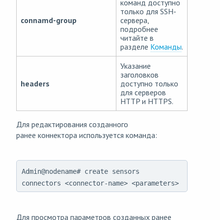
команд доступно
только для SSH-
connamd-group
сервера,
подробнее
читайте в
разделе
Команды
.
Указание
заголовков
headers
доступно только
для серверов
HTTP и HTTPS.
Для редактирования созданного
ранее коннектора используется команда:
Admin@nodename# create sensors
connectors <connector-name> <parameters>
Для просмотра параметров созданных ранее