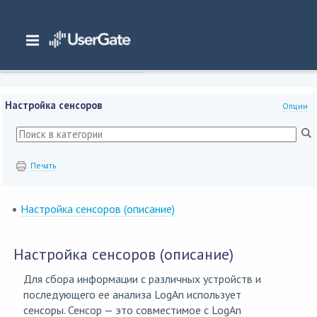
Главная
/
Документация
/
SIEM
/
UserGate SIEM 7.2.x Руководство администратора
/
Интерфейс командной строки (CLI)
/
Настройка сенсоров
Настройка сенсоров
Опции
Печать
Настройка сенсоров (описание)
Настройка сенсоров (описание)
Для сбора информации с различных устройств и
последующего ее анализа LogAn использует
сенсоры. Сенсор — это совместимое с LogAn