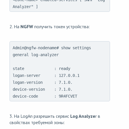
Analyzer" ]
2. На
NGFW
получить токен устройства:
Admin@ngfw-nodename# show settings 
general log-analyzer

state             : ready

logan-server      : 127.0.0.1

logan-version     : 7.1.0.

device-version    : 7.1.0.

3. На LogAn разрешить сервис
Log Analyze
r в
свойствах требуемой зоны: