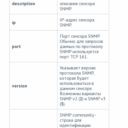
description
описание сенсора
SNMP.
IP-адрес сенсора
ip
SNMP.
Порт сенсора SNMP.
Обычно для запросов
port
данных по протоколу
SNMP используется
порт TCP 161.
Указывает версию
протокола SNMP,
которая будет
использоваться в
version
данном сенсоре.
Возможны варианты
SNMP v2 (
2
) и SNMP v3
(
3
).
SNMP community -
строка для
идентификации