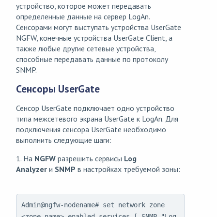
устройство, которое может передавать
определенные данные на сервер LogAn.
Сенсорами могут выступать устройства UserGate
NGFW, конечные устройства UserGate Client, а
также любые другие сетевые устройства,
способные передавать данные по протоколу
SNMP.
Сенсоры UserGate
Сенсор UserGate подключает одно устройство
типа межсетевого экрана UserGate к LogAn. Для
подключения сенсора UserGate необходимо
выполнить следующие шаги:
1. На
NGFW
разрешить сервисы
Log
Analyzer
и
SNMP
в настройках требуемой зоны:
Admin@ngfw-nodename# set network zone
<zone-name> enabled-services [ SNMP "Log