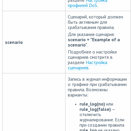
разделе
Настройка
профилей DoS
.
Сценарий, который должен
быть активным для
срабатывания правила.
Для указания сценария:
scenario = "Example of a
scenario
scenario"
.
Подробнее о настройке
сценариев смотрите в
разделе
Настройка
сценариев
.
Запись в журнал информации
о трафике при срабатывании
правила. Возможны
варианты:
rule_log(no)
или
rule_log(false)
—
отключить
журналирование. Если
при создании правила
rule_log
не указано,