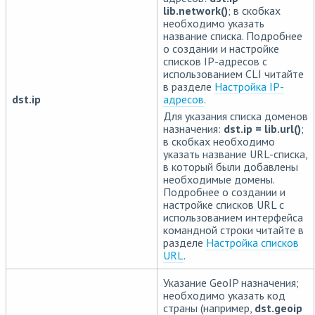
lib.network()
; в скобках
необходимо указать
название списка. Подробнее
о создании и настройке
списков IP-адресов с
использованием CLI читайте
в разделе
Настройка IP-
dst.ip
адресов
.
Для указания списка доменов
назначения:
dst.ip = lib.url()
;
в скобках необходимо
указать название URL-списка,
в который были добавлены
необходимые домены.
Подробнее о создании и
настройке списков URL с
использованием интерфейса
командной строки читайте в
разделе
Настройка списков
URL
.
Указание GeoIP назначения;
необходимо указать код
страны (например,
dst.geoip