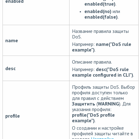
enabled
enabled(true)
.
enabled(no)
или
enabled(false)
.
Название правила защиты
DoS.
name
Например:
name("DoS rule
example")
.
Описание правила.
desc
Например:
desc("DoS rule
example configured in CLI")
.
Профиль защиты DoS. Выбор
профиля доступен только
для правил с действием
Защитить
(
WARNING
). Для
указания профиля:
profile("DoS profile
profile
example")
.
О создании и настройке
профилей защиты читайте в