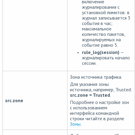
включение
журналирования с
установкой лимитов: в
журнал записывается 3
события в час;
максимальное
количество пакетов,
журналируемых на
событие равно 5.
rule_log(session)
—
журналировать начало
сессии.
Зона источника трафика.
Для указания зоны
источника, например, Trusted:
src.zone = Trusted
.
src.zone
Подробнее о настройке зон
с использованием
интерфейса командной
строки читайте в разделе
Зоны
.