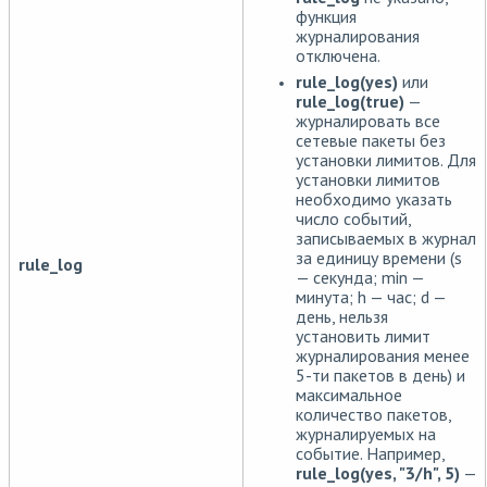
функция
журналирования
отключена.
rule_log(yes)
или
rule_log(true)
—
журналировать все
сетевые пакеты без
установки лимитов. Для
установки лимитов
необходимо указать
число событий,
записываемых в журнал
за единицу времени (s
rule_log
— секунда; min —
минута; h — час; d —
день, нельзя
установить лимит
журналирования менее
5-ти пакетов в день) и
максимальное
количество пакетов,
журналируемых на
событие. Например,
rule_log(yes, "3/h", 5)
—