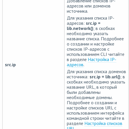
Добавление списков IP-
адресов или доменов
источника.
Для указания списка IP-
адресов:
src.ip =
lib.network()
; в скобках
необходимо указать
название списка. Подробнее
о создании и настройке
списков IP-адресов с
использованием CLI читайте
в разделе
Настройка IP-
src.ip
адресов
.
Для указания списка доменов
источника:
src.ip = lib.url()
; в
скобках необходимо указать
название URL, в который
были добавлены
необходимые домены.
Подробнее о создании и
настройке списков URL с
использованием интерфейса
командной строки читайте в
разделе
Настройка списков
URL
.