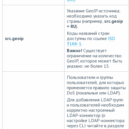
Указание GeoIP источника;
необходимо указать код
страны (например,
src.geoip
= RU
).
Коды названий стран
src.geoip
доступны по ссылке
ISO
3166-1
.
Важно!
Существует
ограничение на количество
GeoIP, которое может быть
указано: не более 15.
Пользователи и группы
пользователей, для которых
применяется правило защиты
DoS (локальные или LDAP).
Для добавления LDAP групп
и пользователей необходим
корректно настроенный
LDAP-коннектор (о
настройке LDAP-коннектора
через CLI читайте в разделе