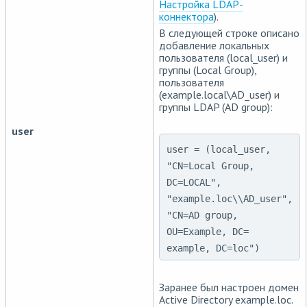
Настройка LDAP-
коннектора
).
В следующей строке описано
добавление локальных
пользователя (local_user) и
группы (Local Group),
пользователя
(example.local\AD_user) и
группы LDAP (AD group):
user
user = (local_user,
"CN=Local Group,
DC=LOCAL",
"example.loc\\AD_user",
"CN=AD group,
OU=Example, DC=
example, DC=loc")
Заранее был настроен домен
Active Directory example.loc.