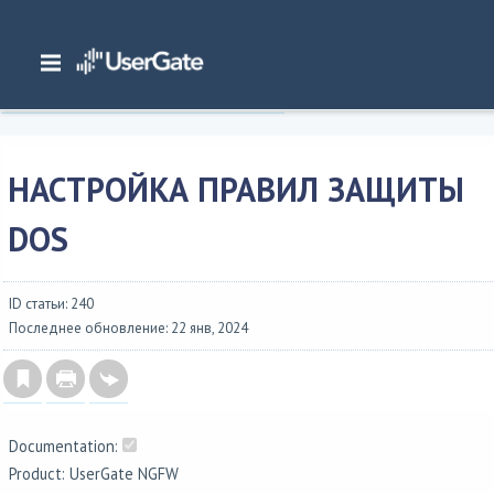
Главная
/
Документация
/
NGFW
/
NGFW 7.0.1 Руководство администратора
Интерфейс командной строки (CLI)
/
Настройка раздела Политики безопасности
/
Настройка правил защиты Do
НАСТРОЙКА ПРАВИЛ ЗАЩИТЫ
DOS
ID статьи: 240
Последнее обновление: 22 янв, 2024
Documentation:
Product: UserGate NGFW