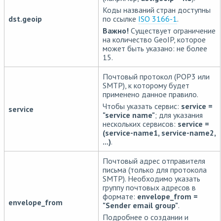
Коды названий стран доступны
dst.geoip
по ссылке
ISO 3166-1
.
Важно!
Существует ограничение
на количество GeoIP, которое
может быть указано: не более
15.
Почтовый протокол (POP3 или
SMTP), к которому будет
применено данное правило.
Чтобы указать сервис:
service =
service
"service name"
; для указания
нескольких сервисов:
service =
(service-name1, service-name2,
...)
.
Почтовый адрес отправителя
письма (только для протокола
SMTP). Необходимо указать
группу почтовых адресов в
формате:
envelope_from =
envelope_from
"Sender email group"
.
Подробнее о создании и