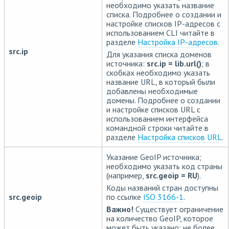
необходимо указать название
списка. Подробнее о создании и
настройке списков IP-адресов с
использованием CLI читайте в
разделе
Настройка IP-адресов
.
src.ip
Для указания списка доменов
источника:
src.ip = lib.url()
; в
скобках необходимо указать
название URL, в который были
добавлены необходимые
домены. Подробнее о создании
и настройке списков URL с
использованием интерфейса
командной строки читайте в
разделе
Настройка списков URL
.
Указание GeoIP источника;
необходимо указать код страны
(например,
src.geoip = RU
).
Коды названий стран доступны
src.geoip
по ссылке
ISO 3166-1
.
Важно!
Существует ограничение
на количество GeoIP, которое
может быть указано: не более