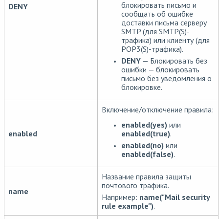
блокировать письмо и
DENY
сообщать об ошибке
доставки письма серверу
SMTP (для SMTP(S)-
трафика) или клиенту (для
POP3(S)-трафика).
DENY
— Блокировать без
ошибки — блокировать
письмо без уведомления о
блокировке.
Включение/отключение правила:
enabled(yes)
или
enabled(true)
.
enabled
enabled(no)
или
enabled(false)
.
Название правила защиты
почтового трафика.
name
Например:
name("Mail security
rule example")
.