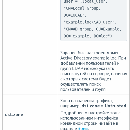
user = (local_user,
"CN=Local Group,
DC=LOCAL",
"example.loc\\AD_user",
"CN=AD group, OU=Example,
DC= example, DC=loc")
Заранее был настроен домен
Active Directory example.loc. При
добавлении пользователей и
групп LDAP можно указать
список путей на сервере, начиная
с которых система будет
осуществлять поиск
пользователей и групп.
Зона назначения трафика,
например,
dst.zone = Untrusted
.
Подробнее о настройке зон с
dst.zone
использованием интерфейса
командной строки читайте в
разделе
Зоны
.