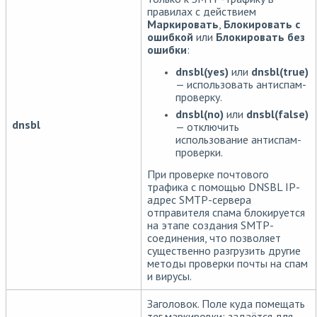
правилах с действием
Маркировать
,
Блокировать с
ошибкой
или
Блокировать без
ошибки
:
dnsbl(yes)
или
dnsbl(true)
— использовать антиспам-
проверку.
dnsbl(no)
или
dnsbl(false)
dnsbl
— отключить
использование антиспам-
проверки.
При проверке почтового
трафика с помощью DNSBL IP-
адрес SMTP-сервера
отправителя спама блокируется
на этапе создания SMTP-
соединения, что позволяет
существенно разгрузить другие
методы проверки почты на спам
и вирусы.
Заголовок. Поле куда помещать
тег маркировки; задаётся для