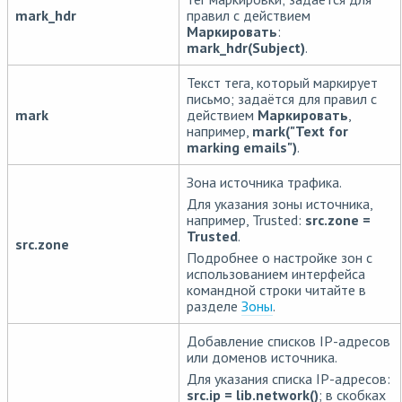
mark_hdr
правил с действием
Маркировать
:
mark_hdr(Subject)
.
Текст тега, который маркирует
письмо; задаётся для правил с
mark
действием
Маркировать
,
например,
mark("Text for
marking emails")
.
Зона источника трафика.
Для указания зоны источника,
например, Trusted:
src.zone =
Trusted
.
src.zone
Подробнее о настройке зон с
использованием интерфейса
командной строки читайте в
разделе
Зоны
.
Добавление списков IP-адресов
или доменов источника.
Для указания списка IP-адресов:
src.ip = lib.network()
; в скобках