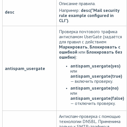
Описание правила.
Например:
desc("Mail security
desc
rule example configured in
CLI")
.
Проверка почтового трафика
антиспамом UserGate (задаётся
для правил с действием
Маркировать
,
Блокировать с
ошибкой
или
Блокировать без
ошибки
):
antispam_usergate(yes)
antispam_usergate
или
antispam_usergate(true)
— включить проверку.
antispam_usergate(no)
или
antispam_usergate(false)
— отключить проверку.
Антиспам-проверка с помощью
технологии DNSBL. Применима
только к SMTP-трафику в