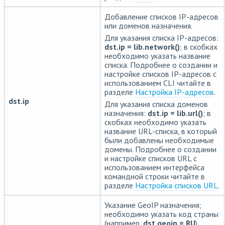
Добавление списков IP-адресов
или доменов назначения.
Для указания списка IP-адресов:
dst.ip = lib.network()
; в скобках
необходимо указать название
списка. Подробнее о создании и
настройке списков IP-адресов с
использованием CLI читайте в
разделе
Настройка IP-адресов
.
dst.ip
Для указания списка доменов
назначения:
dst.ip = lib.url()
; в
скобках необходимо указать
название URL-списка, в который
были добавлены необходимые
домены. Подробнее о создании
и настройке списков URL с
использованием интерфейса
командной строки читайте в
разделе
Настройка списков URL
.
Указание GeoIP назначения;
необходимо указать код страны
(например,
dst.geoip
= RU
).