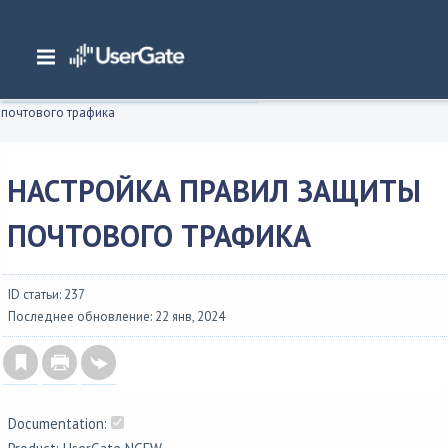
Главная
/
Документация
/
NGFW
/
NGFW 7.0.1 Руководство администратора
Интерфейс командной строки (CLI)
/
Настройка раздела Политики безопасности
/
Настройка правил защиты
почтового трафика
НАСТРОЙКА ПРАВИЛ ЗАЩИТЫ
ПОЧТОВОГО ТРАФИКА
ID статьи: 237
Последнее обновление: 22 янв, 2024
Documentation: