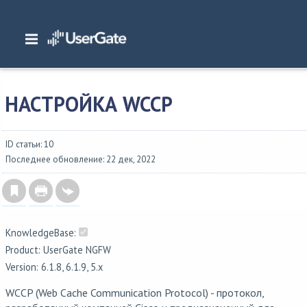
Главная
/
Документация
/
Общие сведения
/
Примеры настроек
/
Настройки сети
/
Настройка WCCP
НАСТРОЙКА WCCP
ID статьи: 10
Последнее обновление: 22 дек, 2022
KnowledgeBase:
Product: UserGate NGFW
Version: 6.1.8, 6.1.9, 5.x
WCCP (Web Cache Communication Protocol) - протокол,