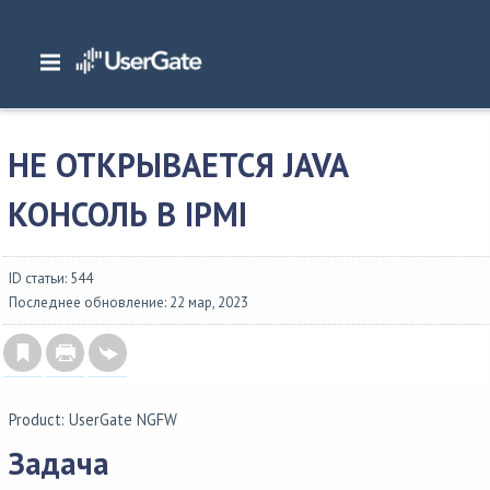
Главная
/
Часто задаваемые вопросы
/
Пользовательский интерфейс
/
Не
открывается JAVA консоль в IPMI
НЕ ОТКРЫВАЕТСЯ JAVA
КОНСОЛЬ В IPMI
ID статьи: 544
Последнее обновление: 22 мар, 2023
Product: UserGate NGFW
Задача