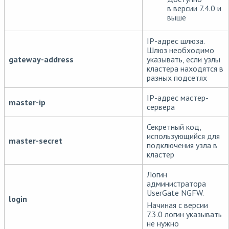
в версии 7.4.0 и
выше
IP-адрес шлюза.
Шлюз необходимо
gateway-address
указывать, если узлы
кластера находятся в
разных подсетях
IP-адрес мастер-
master-ip
сервера
Секретный код,
использующийся для
master-secret
подключения узла в
кластер
Логин
администратора
UserGate NGFW.
login
Начиная с версии
7.3.0 логин указывать
не нужно