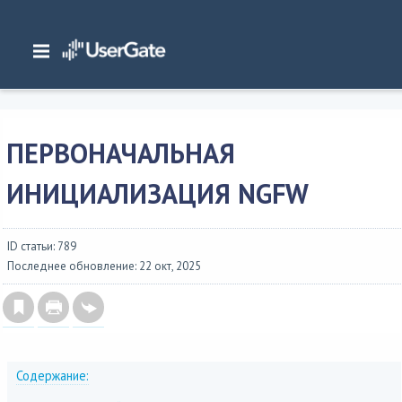
Главная
/
Документация
/
NGFW
/
NGFW 7.x Руководство администратора
/
Интерфейс командной строки
/
Первоначальная инициализация
/
Первоначальная инициализация NGFW
ПЕРВОНАЧАЛЬНАЯ
ИНИЦИАЛИЗАЦИЯ NGFW
ID статьи: 789
Последнее обновление: 22 окт, 2025
Содержание: