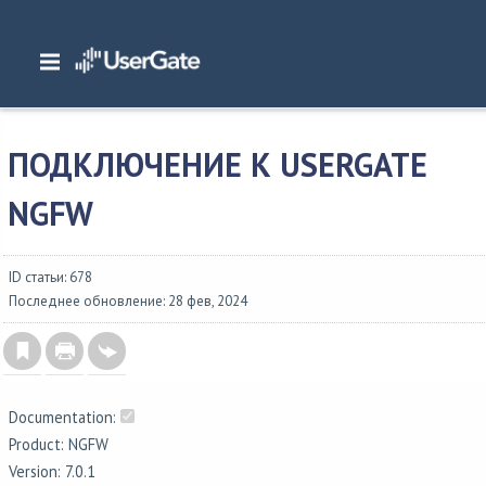
Главная
/
Документация
/
NGFW
/
NGFW 7.0.1 Руководство администратора
Первоначальная настройка
/
Подключение к UserGate NGFW
ПОДКЛЮЧЕНИЕ К USERGATE
NGFW
ID статьи: 678
Последнее обновление: 28 фев, 2024
Documentation:
Product: NGFW
Version: 7.0.1