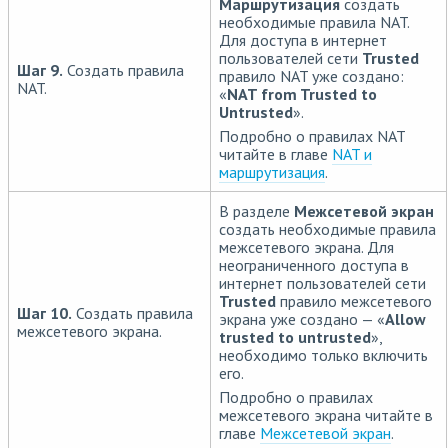
Маршрутизация
создать
необходимые правила NAT.
Для доступа в интернет
пользователей сети
Trusted
Шаг 9.
Создать правила
правило NAT уже создано:
NAT.
«
NAT from Trusted to
Untrusted
».
Подробно о правилах NAT
читайте в главе
NAT и
маршрутизация
.
В разделе
Межсетевой экран
создать необходимые правила
межсетевого экрана. Для
неограниченного доступа в
интернет пользователей сети
Trusted
правило межсетевого
Шаг 10.
Создать правила
экрана уже создано — «
Allow
межсетевого экрана.
trusted to untrusted
»,
необходимо только включить
его.
Подробно о правилах
межсетевого экрана читайте в
главе
Межсетевой экран
.