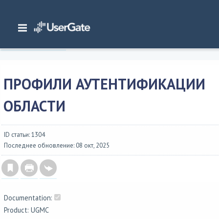
Главная
/
Документация
/
Management Center
/
Management Center 7.x Руководство администратора
/
Управление областями
/
Профили аутентификации области
ПРОФИЛИ АУТЕНТИФИКАЦИИ
ОБЛАСТИ
ID статьи: 1304
Последнее обновление: 08 окт, 2025
Documentation:
Product: UGMC