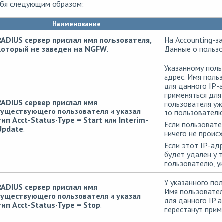
ебя следующим образом:
Наименование
RADIUS сервер прислал имя пользователя,
На Accounting-за
который не заведен на NGFW
.
Данные о пользо
Указанному поль
адрес. Имя поль
для данного IP-
применяться для
RADIUS сервер прислал имя
пользователя уж
существующего пользователя и указал
то пользователю
тип Acct-Status-Type = Start или Interim-
Если пользовате
Update
.
ничего не проис
Если этот IP-ад
будет удален у 
пользователю, у
У указанного по
RADIUS сервер прислал имя
Имя пользовател
существующего пользователя и указал
для данного IP 
тип Acct-Status-Type = Stop
.
перестанут прим