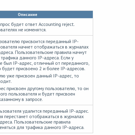
Описание
прос будет ответ Accounting reject.
вателях не изменятся.
зователю присвоится переданный IP-
зователя начнет отображаться в журналах
адреса. Пользовательские правила начнут
 трафика данного IP-адреса. Если у
е был IP-адрес, отличный от переданного,
 будет присвоено 2 и более IP-адресов.
лю уже присвоен данный IP-адрес, то
ходит.
рес присвоен другому пользователю, то он
того пользователя и будет присвоен
казанному в запросе.
льзователя удалится переданный IP-адрес.
я перестанет отображаться в журналах
адреса. Пользовательские правила
еняться для трафика данного IP-адреса.