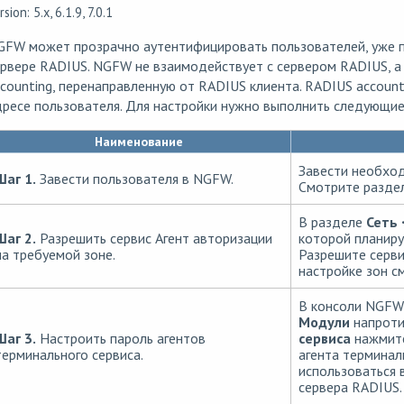
rsion: 5.x, 6.1.9, 7.0.1
GFW может прозрачно аутентифицировать пользователей, уже 
ервере RADIUS. NGFW не взаимодействует с сервером RADIUS, 
counting, перенаправленную от RADIUS клиента. RADIUS accoun
ресе пользователя. Для настройки нужно выполнить следующие
Наименование
Завести необхо
Шаг 1.
Завести пользователя в NGFW.
Смотрите разде
В разделе
Сеть 
Шаг 2.
Разрешить сервис Агент авторизации
которой планиру
на требуемой зоне.
Разрешите серв
настройке зон с
В консоли NGFW
Модули
напроти
Шаг 3.
Настроить пароль агентов
сервиса
нажмите
терминального сервиса.
агента терминал
использоваться 
сервера RADIUS.