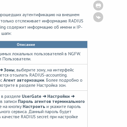
прошедших аутентификацию на внешнем
а только отслеживает информацию RADIUS
ting содержит информацию об имени и IP-
 шаги:
Описание
димых локальных пользователей в NGFW.
л
Пользователи
.
➜ Зоны
, выберите зону, на интерфейс
ется отсылать RADIUS-accounting.
ис
Агент авторизации
. Более подробно о
мотрите в разделе
Настройка зон
.
 в разделе
UserGate ➜ Настройки ➜
в записи
Пароль агентов терминального
 на кнопку
Настроить
и укажите пароль
ьного сервиса. Данный пароль будет
в качестве RADIUS secret при настройке