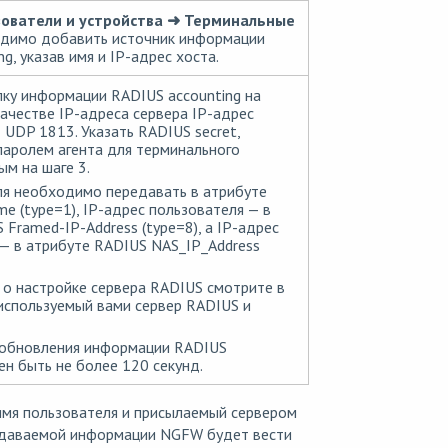
ователи и устройства ➜ Терминальные
димо добавить источник информации
g, указав имя и IP-адрес хоста.
ку информации RADIUS accounting на
качестве IP-адреса сервера IP-адрес
 UDP 1813. Указать RADIUS secret,
аролем агента для терминального
ым на шаге 3.
ля необходимо передавать в атрибуте
e (type=1), IP-адрес пользователя — в
Framed-IP-Address (type=8), а IP-адрес
— в атрибуте RADIUS NAS_IP_Address
о настройке сервера RADIUS смотрите в
используемый вами сервер RADIUS и
обновления информации RADIUS
ен быть не более 120 секунд.
имя пользователя и присылаемый сервером
редаваемой информации NGFW будет вести