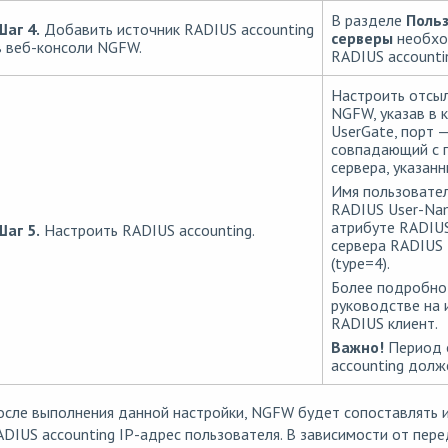
В разделе
Польз
Шаг 4.
Добавить источник RADIUS accounting
серверы
необхо
в веб-консоли NGFW.
RADIUS accountin
Настроить отсыл
NGFW, указав в 
UserGate, порт —
совпадающий с п
сервера, указанн
Имя пользовате
RADIUS User-Nam
атрибуте RADIUS 
Шаг 5.
Настроить RADIUS accounting.
сервера RADIUS 
(type=4).
Более подробно 
руководстве на 
RADIUS клиент.
Важно!
Период 
accounting долж
осле выполнения данной настройки, NGFW будет сопоставлять 
DIUS accounting IP-адрес пользователя. В зависимости от пе