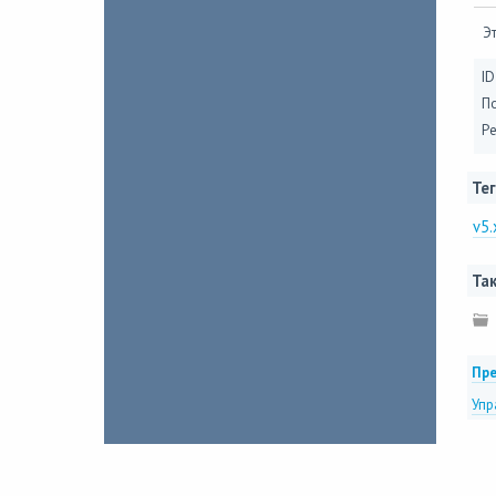
Эт
ID
П
Ре
Тег
v5.
Так
Пре
Упр