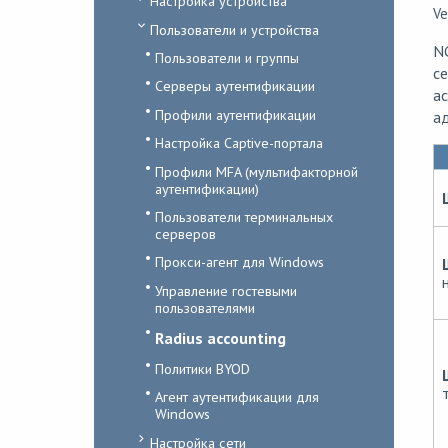
Настройка устройства
Ve
Пользователи и устройства
N
Пользователи и группы
с
Серверы аутентификации
ac
Профили аутентификации
ад
Настройка Captive-портала
Профили MFA (мультифакторной
аутентификации)
Пользователи терминальных
серверов
Прокси-агент для Windows
Управление гостевыми
пользователями
Radius accounting
Политики BYOD
Агент аутентификации для
Windows
Настройка сети