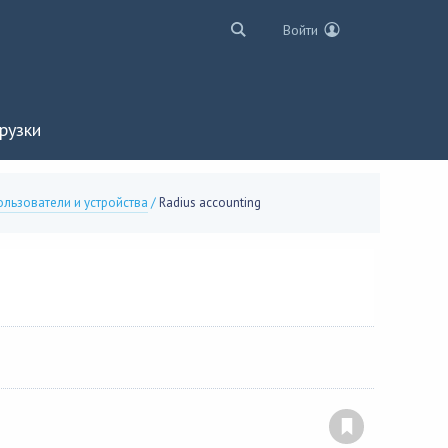
Войти
рузки
ользователи и устройства
/
Radius accounting