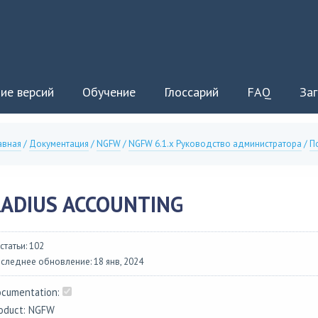
ие версий
Обучение
Глоссарий
FAQ
Заг
авная
/
Документация
/
NGFW
/
NGFW 6.1.x Руководство администратора
/
П
ADIUS ACCOUNTING
 статьи: 102
следнее обновление: 18 янв, 2024
cumentation:
oduct: NGFW