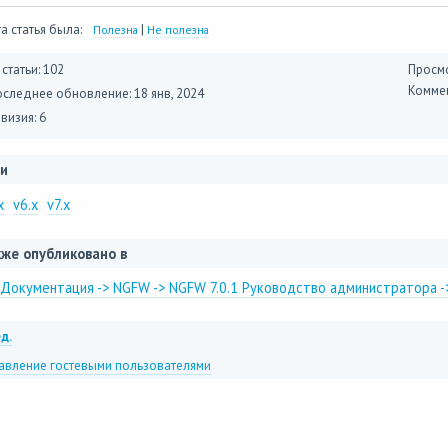
а статья была:
|
Полезна
Не полезна
 статьи: 102
Просмо
Коммен
оследнее обновление:
18 янв, 2024
визия: 6
и
x
v6.x
v7.x
же опубликовано в
Документация -> NGFW -> NGFW 7.0.1 Руководство администратора -
д.
авление гостевыми пользователями