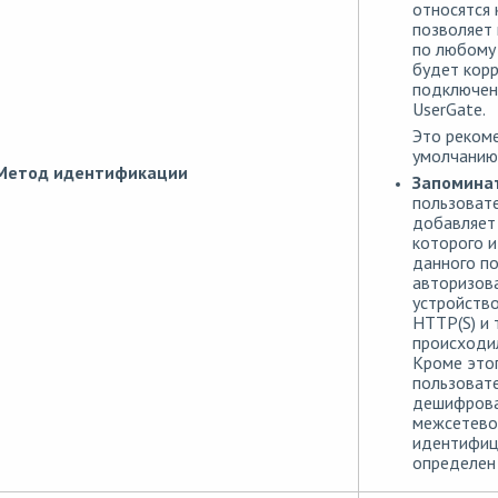
относятся
позволяет
по любому 
будет корр
подключен
UserGate.
Это рекоме
умолчанию
Метод идентификации
Запоминат
пользовате
добавляет 
которого 
данного по
авторизова
устройство
HTTP(S) и 
происходил
Кроме этог
пользовате
дешифрова
межсетевог
идентифици
определен