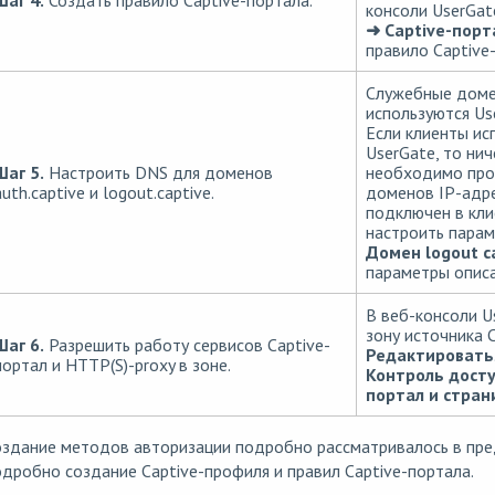
Шаг 4.
Создать правило Captive-портала.
консоли UserGat
➜ Captive-порт
правило Captive
Служебные дом
используются Us
Если клиенты ис
UserGate, то нич
Шаг 5.
Настроить DNS для доменов
необходимо проп
auth.captive и logout.captive.
доменов IP-адре
подключен в кли
настроить пара
Домен logout c
параметры опис
В веб-консоли U
зону источника 
Шаг 6.
Разрешить работу сервисов Captive-
Редактировать
портал и HTTP(S)-proxy в зоне.
Контроль дост
портал и стран
оздание методов авторизации подробно рассматривалось в пре
дробно создание Captive-профиля и правил Captive-портала.