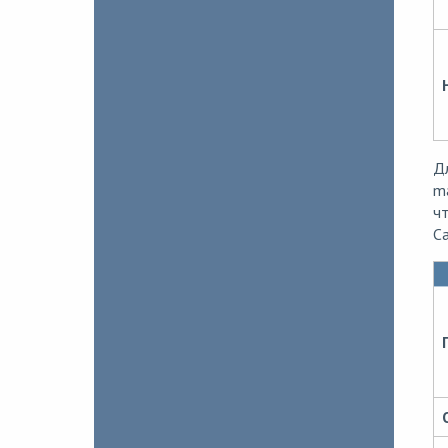
Дл
m
чт
Ca