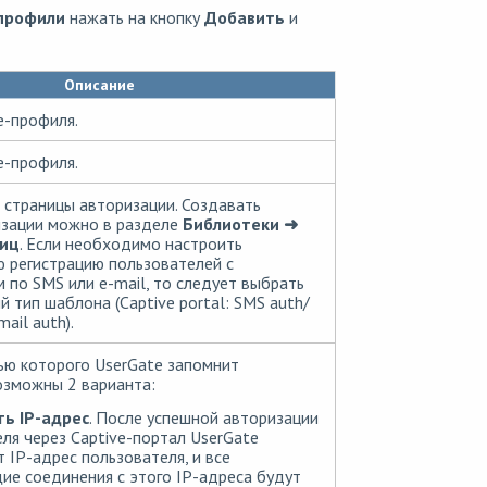
-профили
нажать на кнопку
Добавить
и
Описание
e-профиля.
e-профиля.
страницы авторизации. Создавать
изации можно в разделе
Библиотеки ➜
иц
. Если необходимо настроить
 регистрацию пользователей с
по SMS или e-mail, то следует выбрать
 тип шаблона (Captive portal: SMS auth/
mail auth).
ью которого UserGate запомнит
озможны 2 варианта:
ь IP-адрес
. После успешной авторизации
ля через Captive-портал UserGate
 IP-адрес пользователя, и все
е соединения с этого IP-адреса будут