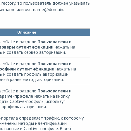
irectory, то пользователь должен указывать
sername или username
@
domain.
Описание
serGate в разделе
Пользователи и
Серверы аутентификации
нажать на
ь
и создать сервер авторизации.
serGate в разделе
Пользователи и
Профили аутентификации
нажать на
ь
и создать профиль авторизации,
нный ранее метод авторизации.
serGate в разделе
Пользователи и
aptive-профили
нажать на кнопку
дать Captive-профиль, используя
 профиль авторизации.
-портала определяет трафик, к которому
именены методы идентификации
казанные в Captive-профиле. В веб-