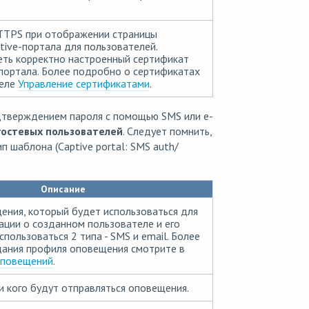
TTPS при отображении страницы
tive-портала для пользователей.
ть корректно настроенный сертификат
-портала. Более подробно о сертификатах
деле
Управление сертификатами
.
дтверждением пароля с помощью SMS или e-
гостевых пользователей
. Следует помнить,
 шаблона (Captive portal: SMS auth/
Описание
ния, который будет использоваться для
ции о созданном пользователе и его
пользоваться 2 типа - SMS и email. Более
дания профиля оповещения смотрите в
повещений
.
ни кого будут отправляться оповещения.