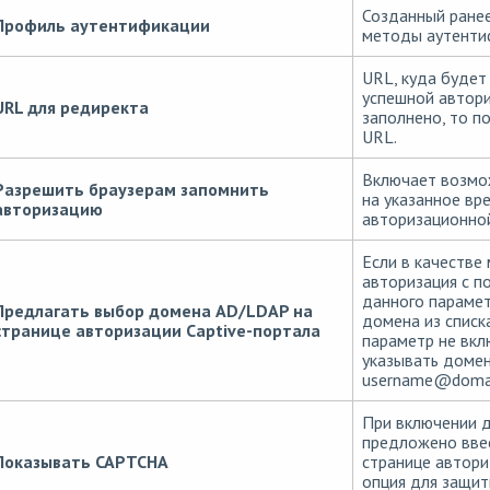
Созданный ране
Профиль аутентификации
методы аутенти
URL, куда будет
успешной автори
URL для редиректа
заполнено, то п
URL.
Включает возмож
Разрешить браузерам запомнить
на указанное вре
авторизацию
авторизационной
Если в качестве
авторизация с по
данного парамет
Предлагать выбор домена AD/LDAP на
домена из списк
странице авторизации Captive-портала
параметр не вкл
указывать доме
username
@
doma
При включении 
предложено ввес
Показывать CAPTCHA
странице автори
опция для защи