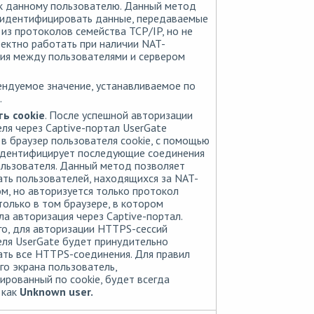
 к данному пользователю. Данный метод
 идентифицировать данные, передаваемые
из протоколов семейства TCP/IP, но не
ектно работать при наличии NAT-
ия между пользователями и сервером
ндуемое значение, устанавливаемое по
.
ь cookie
. После успешной авторизации
ля через Captive-портал UserGate
в браузер пользователя cookie, с помощью
идентифицирует последующие соединения
льзователя. Данный метод позволяет
ть пользователей, находящихся за NAT-
м, но авторизуется только протокол
только в том браузере, в котором
а авторизация через Captive-портал.
о, для авторизации HTTPS-сессий
ля UserGate будет принудительно
ть все HTTPS-соединения. Для правил
о экрана пользователь,
рованный по cookie, будет всегда
 как
Unknown user.