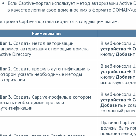
Если Captive-портал использует метод авторизации Active D
в качестве логина свое доменное имя в формате DOMAIN\u
стройка Captive-портала сводится к следующим шагам:
Наименование
Шаг 1.
Создать метод авторизации,
В веб-консоли U
например, авторизация с помощью домена
устройства ➜ 
ctive Directory.
кнопку
Добавит
В веб-консоли U
Шаг 2.
Создать профиль аутентификации, в
устройства ➜ 
котором указать необходимые методы
кнопку
Добавит
авторизации.
используя созда
В веб-консоли U
Шаг 3.
Создать Captive-профиль, в котором
устройства ➜ C
указать необходимые профили
Добавить
и соз
аутентификации.
созданный ранее
Правило Captive
должны быть пр
пользователей, у