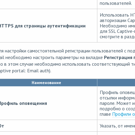
пользователей.
Использовать H
авторизации Cap
HTTPS для страницы аутентификации
Необходимо име
для SSL Captive
смотрите в раз
я настройки самостоятельной регистрации пользователей с по
ail необходимо настроить параметры на вкладке
Регистрация 
о в этом случае необходимо использовать соответствующий тип
ptive portal: Email auth).
Наименование
Профиль оповеще
отсылки информа
Профиль оповещения
пароле. Может ис
подробно о соз
главе
Профили о
От
Указать, от име