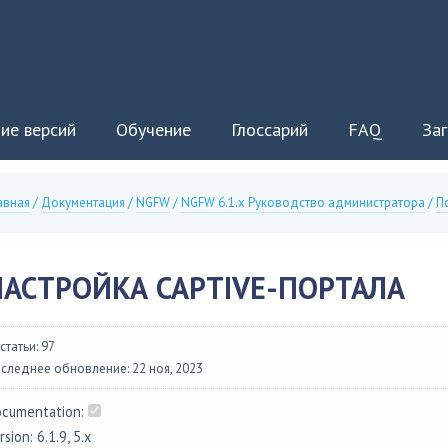
ие версий
Обучение
Глоссарий
FAQ
Заг
авная
/
Документация
/
NGFW
/
NGFW 6.1.x Руководство администратора
/
П
НАСТРОЙКА CAPTIVE-ПОРТАЛА
 статьи: 97
следнее обновление: 22 ноя, 2023
cumentation:
rsion: 6.1.9, 5.x