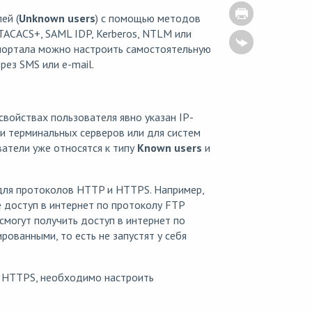
ей (
Unknown users
) с помощью методов
 TACACS+, SAML IDP, Kerberos, NTLM или
-портала можно настроить самостоятельную
ез SMS или e-mail.
войствах пользователя явно указан IP-
и терминальных серверов или для систем
ватели уже относятся к типу
Known users
и
для протоколов HTTP и HTTPS. Например,
 доступ в интернет по протоколу FTP
смогут получить доступ в интернет по
рованными, то есть не запустят у себя
у HTTPS, необходимо настроить
.