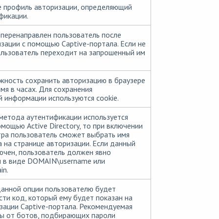
е профиль авторизации, определяющий
фикации.
 перенаправлен пользователь после
зации с помощью Captive-портала. Если не
ользователь переходит на запрошенный им
ность сохранить авторизацию в браузере
мя в часах. Для сохранения
 информации используются cookie.
 метода аутентификации используется
мощью Active Directory, то при включении
ра пользователь сможет выбрать имя
а на странице авторизации. Если данный
ючен, пользователь должен явно
н в виде DOMAIN\username или
in
.
данной опции пользователю будет
ти код, который ему будет показан на
зации Captive-портала. Рекомендуемая
ты от ботов, подбирающих пароли