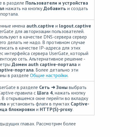
e в разделе
Пользователи и устройства
ал
нажать на кнопку
Добавить
и создать
-портала.
енные имена
auth.captive
и
logout.captive
erGate для авторизации пользователей.
пользуют в качестве DNS-сервера сервер
его делать не надо. В противном случае
исать в качестве IP-адреса для этих
с интерфейса сервера UserGate, который
ентскую сеть. Альтернативное решение -
метры
Домен auth captive-портала
и
aptive-портала
. Более детально эти
аны в разделе
Общие настройки
.
serGate в разделе
Сеть
➜ Зоны
выбрать
Captive-правила с
Шага 4
, нажать кнопку
. В открывшемся окне перейти во вкладку
упа
и установить флаги в пунктах
Captive-
ица блокировки
и
HTTP(S)-proxy
.
дыдущих главах. Рассмотрим более