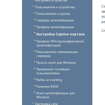
Настройка устройства
Ca
Пользователи и устройства
ав
Пользователи и группы
ло
Серверы аутентификации
ре
Профили аутентификации
Сл
Настройка Captive-портала
Профили MFA (мультифакторной
аутентификации)
Пользователи терминальных
серверов
Прокси-агент для Windows
Управление гостевыми
пользователями
Radius accounting
Политики BYOD
Агент аутентификации для
Windows
Настройка сети