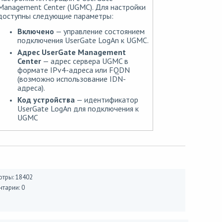
Management Center (UGMC). Для настройки
доступны следующие параметры:
Включено
— управление состоянием
подключения UserGate LogAn к UGMC.
Адрес UserGate Management
Center
— адрес сервера UGMC в
формате IPv4-адреса или FQDN
(возможно использование IDN-
адреса).
Код устройства
— идентификатор
UserGate LogAn для подключения к
UGMC
тры: 18402
тарии: 0