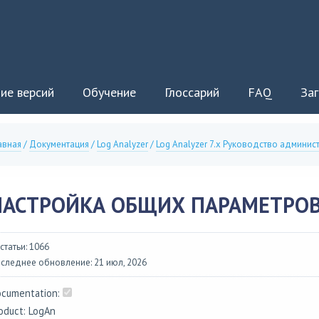
ие версий
Обучение
Глоссарий
FAQ
Заг
авная
/
Документация
/
Log Analyzer
/
Log Analyzer 7.x Руководство админис
НАСТРОЙКА ОБЩИХ ПАРАМЕТРО
 статьи: 1066
следнее обновление: 21 июл, 2026
cumentation:
oduct: LogAn