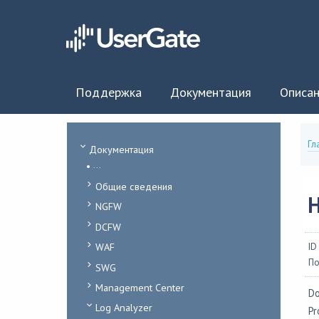
Поддержка
Документация
Описан
Гл
Документация
...
Общие сведения
NGFW
DCFW
WAF
ID
По
SWG
Management Center
Do
Log Analyzer
Pr