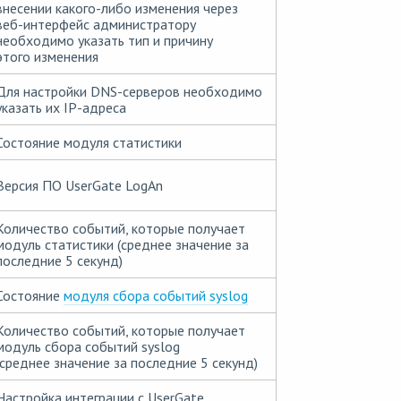
внесении какого-либо изменения через
веб-интерфейс администратору
необходимо указать тип и причину
этого изменения
Для настройки DNS-серверов необходимо
указать их IP-адреса
Состояние модуля статистики
Версия ПО UserGate LogAn
Количество событий, которые получает
модуль статистики (среднее значение за
последние 5 секунд)
Состояние
модуля сбора событий syslog
Количество событий, которые получает
модуль сбора событий syslog
(среднее значение за последние 5 секунд)
Настройка интеграции с UserGate