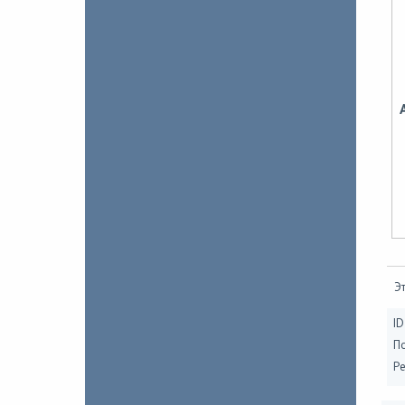
Эт
ID
П
Ре