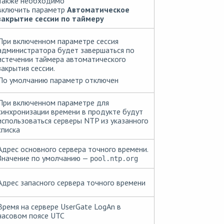
Также необходимо
включить параметр
Автоматическое
закрытие сессии по таймеру
При включенном параметре сессия
администратора будет завершаться по
истечении таймера автоматического
закрытия сессии.
По умолчанию параметр отключен
При включенном параметре для
синхронизации времени в продукте будут
использоваться серверы NTP из указанного
списка
Адрес основного сервера точного времени.
Значение по умолчанию —
pool.ntp.org
Адрес запасного сервера точного времени
Время на сервере UserGate LogAn в
часовом поясе UTC