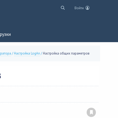
Войти
рузки
тратора
/
Настройка LogAn
/
Настройка общих параметров
В