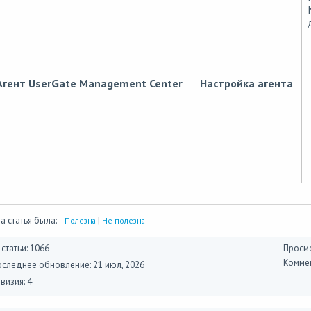
Агент UserGate Management Center
Настройка агента
а статья была:
|
Полезна
Не полезна
 статьи: 1066
Просмо
Коммен
оследнее обновление:
21 июл, 2026
визия: 4