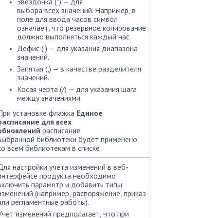
Звездочка (*) — для
выбора всех значений. Например, в
поле для ввода часов символ
означает, что резервное копирование
должно выполняться каждый час.
Дефис (-) — для указания диапазона
значений.
Запятая (,) — в качестве разделителя
значений.
Косая черта (/) — для указания шага
между значениями.
При установке флажка
Единое
расписание для всех
обновлений
расписание
выбранной библиотеки будет применено
ко всем библиотекам в списке
Для настройки учета изменений в веб-
интерфейсе продукта необходимо
включить параметр и добавить типы
изменений (например, распоряжение, приказ
или регламентные работы).
Учет изменений предполагает, что при