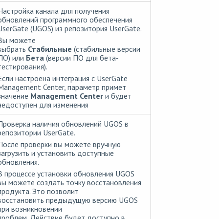
Настройка канала для получения
обновлений программного обеспечения
UserGate (UGOS) из репозитория UserGate.
Вы можете
выбрать
Стабильные
(стабильные версии
ПО) или
Бета
(версии ПО для бета-
тестирования).
Если настроена интеграция с UserGate
Management Center, параметр примет
значение
Management Center
и будет
недоступен для изменения
Проверка наличия обновлений UGOS в
репозитории UserGate.
После проверки вы можете вручную
загрузить и установить доступные
обновления.
В процессе установки обновления UGOS
вы можете создать точку восстановления
продукта. Это позволит
восстановить предыдущую версию UGOS
при возникновении
проблем. Действие будет доступно в