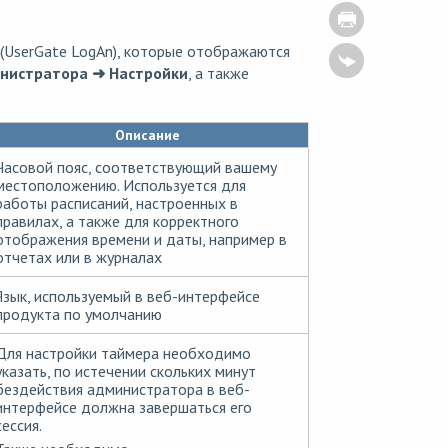
 (UserGate LogAn), которые отображаются
нистратора
➜ Настройки
, а также
Описание
Часовой пояс, соответствующий вашему
местоположению. Используется для
работы расписаний, настроенных в
правилах, а также для корректного
отображения времени и даты, например в
отчетах или в журналах
Язык, используемый в веб-интерфейсе
продукта по умолчанию
Для настройки таймера необходимо
указать, по истечении скольких минут
бездействия администратора в веб-
интерфейсе должна завершаться его
сессия.