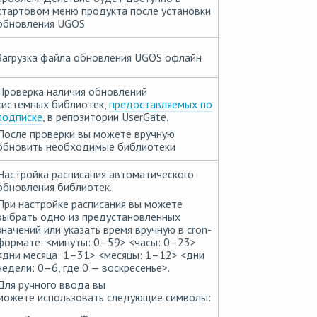
стартовом меню продукта после установки
обновления UGOS
Загрузка файла обновления UGOS офлайн
Проверка наличия обновлений
системных библиотек,
предоставляемых по
подписке
, в репозитории UserGate.
После проверки вы можете вручную
обновить необходимые библиотеки
Настройка расписания автоматического
обновления библиотек.
При настройке расписания вы можете
выбрать одно из предустановленных
значений или указать время вручную в cron-
формате: <минуты: 0–59> <часы: 0–23>
<дни месяца: 1–31> <месяцы: 1–12> <дни
недели: 0–6, где 0 — воскресенье>.
Для ручного ввода вы
можете использовать следующие символы: