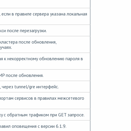
если в правиле сервера указана локальная
си после перезагрузки.
кластера после обновления,
учаях.
я к некорректному обновлению пароля в
MP после обновления.
 через tunnel/gre интерфейс.
портам сервисов в правилах межсетевого
xy с обратным трафиком при GET запросе.
авил оповещения с версии 6.1.9.