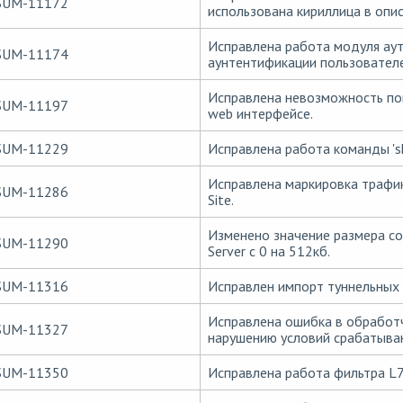
SUM-11172
использована кириллица в опи
Исправлена работа модуля ау
SUM-11174
аунтентификации пользователе
Исправлена невозможность поме
SUM-11197
web интерфейсе.
SUM-11229
Исправлена работа команды 's
Исправлена маркировка трафик
SUM-11286
Site.
Изменено значение размера с
SUM-11290
Server с 0 на 512кб.
SUM-11316
Исправлен импорт туннельных
Исправлена ошибка в обработч
SUM-11327
нарушению условий срабатыван
SUM-11350
Исправлена работа фильтра L7 