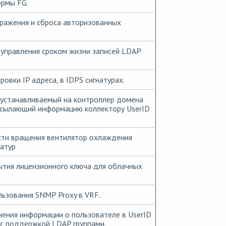
рмы FG.
ражения и сброса авторизованных
 управления сроком жизни записей LDAP
ровки IP адреса, в IDPS сигнатурах.
 устанавливаемый на контроллер домена
есылающий информацию коллектору UserID
сти вращения вентилятор охлаждения
атур
тия лицензионного ключа для облачных
ьзования SNMP Proxy в VRF.
ения информации о пользователе в UserID
 c поддержкой LDAP группами.