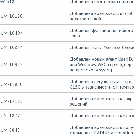
FW-518
Добавлена поддержка платфо
Добавлена возможность отоб
SUM-10120
пользователей.
Добавлен функционал гибкого
SUM-10494
кэша.
SUM-10834
Добавлен пункт 'Вечной' блоки
Добавлен новый агент UserID,
SUM-10955
или Windows WEC-сервер, пер
по протоколу syslog.
Добавлена регулировка скоро
SUM-11880
C150 в зависимости от темпер
Добавлена возможность сокры
SUM-12115
решений.
SUM-1877
Добавлена возможность испол
Добавлена возможность получ
SUM-8845
c помощью RADIUS accounting