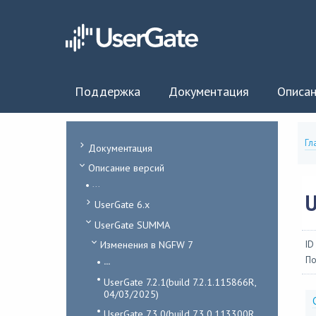
Поддержка
Документация
Описан
Гл
Документация
Описание версий
...
U
UserGate 6.x
UserGate SUMMA
Изменения в NGFW 7
ID
По
...
UserGate 7.2.1(build 7.2.1.115866R,
04/03/2025)
UserGate 7.3.0(build 7.3.0.113300R,