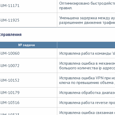
Оптимизировано быстродейств
SUM-11171
правил.
Уменьшена задержка между ау
SUM-11925
разрешением движения трафика
справления
№ задачи
SUM-10060
Исправлена работа команды 'sh
Исправлена ошибка в механизм
SUM-10072
большого количества ip адресо
Исправлена ошибка VPN при и
SUM-10152
ключа по превышению объема 
SUM-10179
Исправлена обработка диапазо
SUM-10316
Исправлена работа reverse про
Исправлена ошибка связанная 
SUM-10323