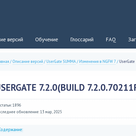
ие версий
Обучение
Глоссарий
FAQ
Заг
авная
/
Описание версий
/
UserGate SUMMA
/
Изменения в NGFW 7
/
UserGate 
SERGATE 7.2.0(BUILD 7.2.0.70211
 статьи: 1896
следнее обновление: 13 мар, 2025
Содержание: