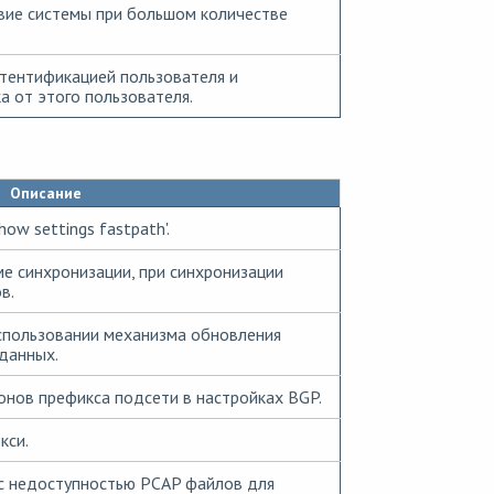
ие системы при большом количестве
тентификацией пользователя и
 от этого пользователя.
Описание
ow settings fastpath'.
е синхронизации, при синхронизации
в.
спользовании механизма обновления
данных.
нов префикса подсети в настройках BGP.
кси.
с недоступностью PCAP файлов для