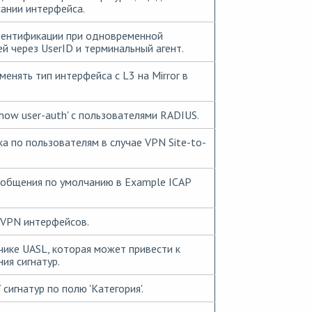
сании интерфейса.
тентификации при одновременной
й через UserID и терминальный агент.
нять тип интерфейса с L3 на Mirror в
how user-auth' с пользователями RADIUS.
а по пользователям в случае VPN Site-to-
ообщения по умолчанию в Example ICAP
 VPN интерфейсов.
ике UASL, которая может привести к
ия сигнатур.
сигнатур по полю 'Категория'.