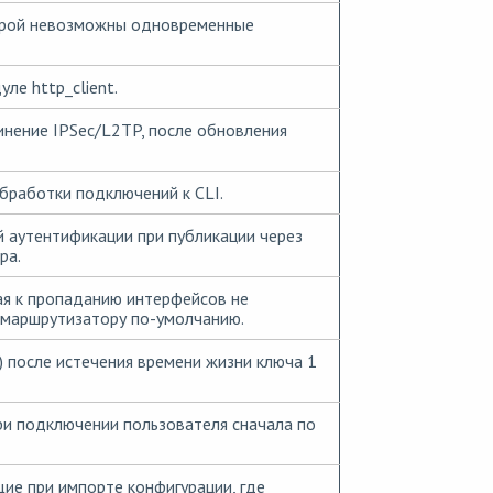
орой невозможны одновременные
ле http_client.
нение IPSec/L2TP, после обновления
бработки подключений к CLI.
 аутентификации при публикации через
ра.
я к пропаданию интерфейсов не
маршрутизатору по-умолчанию.
) после истечения времени жизни ключа 1
ри подключении пользователя сначала по
е при импорте конфигурации, где