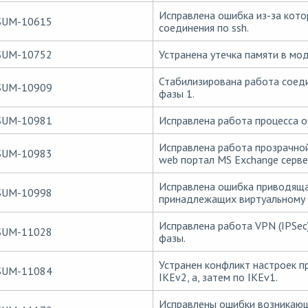
Исправлена ошибка из-за кот
SUM-10615
соединения по ssh.
SUM-10752
Устранена утечка памяти в моду
Стабилизирована работа соеди
SUM-10909
фазы 1.
SUM-10981
Исправлена работа процесса о
Исправлена работа прозрачной
SUM-10983
web портал MS Exchange серве
Исправлена ошибка приводяща
SUM-10998
принадлежащих виртуальному 
Исправлена работа VPN (IPSec
SUM-11028
фазы.
Устранен конфликт настроек п
SUM-11084
IKEv2, а, затем по IKEv1.
Исправлены ошибки возникающи