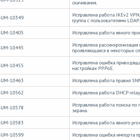
скачивания.
Исправлена работа IKEv2 VPN, 
SUM-10349
группа с пользователями LDAP.
SUM-10405
Исправлена работа явного прок
Исправлена рассинхронизация 
SUM-10445
проявляющаяся в некоторых сл
Исправлена ошибка приводяща
SUM-10455
настройках PPPoE.
SUM-10463
Исправлена работа правил SN
SUM-10562
Исправлена работа DHCP relay,
Исправлена работа поиска по 
SUM-10578
экрана.
SUM-10583
Исправлена работа явного pro
SUM-10599
Исправлена ошибка импорта пр