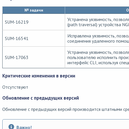
№ задачи
О
Устранена уязвимость, позво
SUM-16219
(path traversal) устройства N
Исправлена уязвимость, позв
SUM-16541
соединения удаленного помощ
Устранена уязвимость, позво
SUM-17063
пользователю исполнить прои
интерфейс CLI, используя спе
Критические изменения в версии
Отсутствуют
Обновление с предыдущих версий
Обновление с предыдущих версий производится штатными ср
Важно!