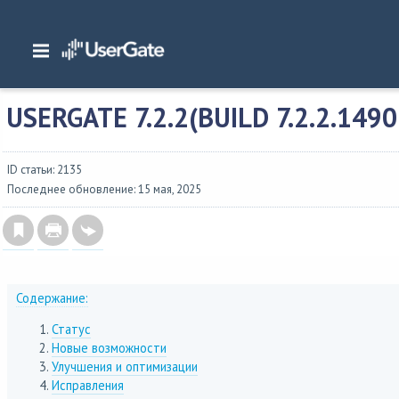
Главная
/
Описание версий
/
UserGate SUMMA
/
Изменения в NGFW 7
/
UserGa
USERGATE 7.2.2(BUILD 7.2.2.149
ID статьи: 2135
Последнее обновление: 15 мая, 2025
Содержание:
Статус
Новые возможности
Улучшения и оптимизации
Исправления