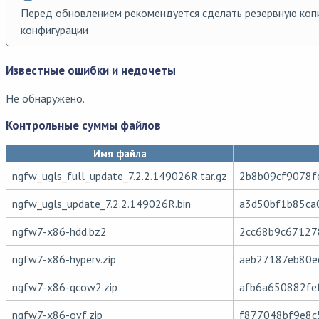
Перед обновлением рекомендуется сделать резервную коп
конфигурации
Известные ошибки и недочеты
Не обнаружено.
Контрольные суммы файлов
Имя файла
ngfw_ugls_full_update_7.2.2.149026R.tar.gz
2b8b09cf9078f
ngfw_ugls_update_7.2.2.149026R.bin
a3d50bf1b85ca
ngfw7-x86-hdd.bz2
2cc68b9c67127
ngfw7-x86-hyperv.zip
aeb27187eb80e
ngfw7-x86-qcow2.zip
afb6a650882fe
ngfw7-x86-ovf.zip
f877048bf9e8