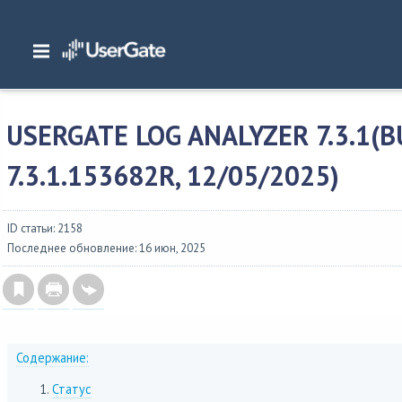
Главная
/
Описание версий
/
UserGate SUMMA
/
Изменения в UserGate Log An
UserGate Log Analyzer 7.3.1(build 7.3.1.153682R, 12/05/2025)
USERGATE LOG ANALYZER 7.3.1(B
7.3.1.153682R, 12/05/2025)
ID статьи: 2158
Последнее обновление: 16 июн, 2025
Содержание:
Статус