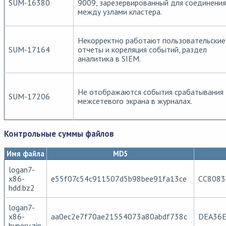
SUM-16380
9009, зарезервированный для соединения
между узлами кластера.
Некорректно работают пользовательские
SUM-17164
отчеты и кореляция событий, раздел
аналитика в SIEM.
Не отображаются события срабатывания
SUM-17206
межсетевого экрана в журналах.
Контрольные суммы файлов
Имя файла
MD5
logan7-
x86-
e55f07c54c911507d5b98bee91fa13ce
CC8083
hdd.bz2
logan7-
x86-
aa0ec2e7f70ae21554073a80abdf738c
DEA36E
hyperv.zip