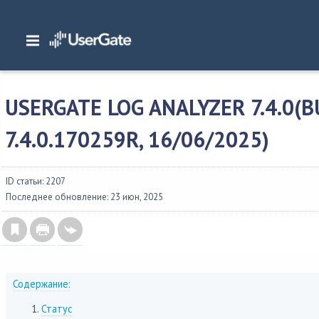
Главная
/
Описание версий
/
UserGate SUMMA
/
Изменения в UserGate Log An
UserGate Log Analyzer 7.4.0(build 7.4.0.170259R, 16/06/2025)
USERGATE LOG ANALYZER 7.4.0(B
7.4.0.170259R, 16/06/2025)
ID статьи: 2207
Последнее обновление: 23 июн, 2025
Содержание:
Статус