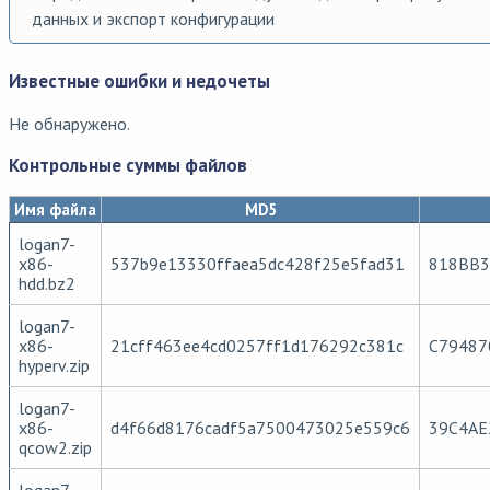
данных и экспорт конфигурации
Известные ошибки и недочеты
Не обнаружено.
Контрольные суммы файлов
Имя файла
MD5
logan7-
x86-
537b9e13330ffaea5dc428f25e5fad31
818BB3
hdd.bz2
logan7-
x86-
21cff463ee4cd0257ff1d176292c381c
C79487
hyperv.zip
logan7-
x86-
d4f66d8176cadf5a7500473025e559c6
39C4AE
qcow2.zip
logan7-