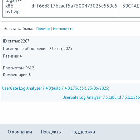
x86-
d4f66d8176cadf5a7500473025e559c6
39C4AE
ovf.zip
Эта статья была:
|
Полезна
Не полезна
ID статьи: 2207
Последнее обновление:
23 июн, 2025
Ревизия: 4
Просмотры: 9612
Комментарии: 0
UserGate Log Analyzer 7.4.0(build 7.4.0.175635R, 23/06/2025)
UserGate Log Analyzer 7.3.1(build 7.3.1.153
О компании
Продукты
Поддержка