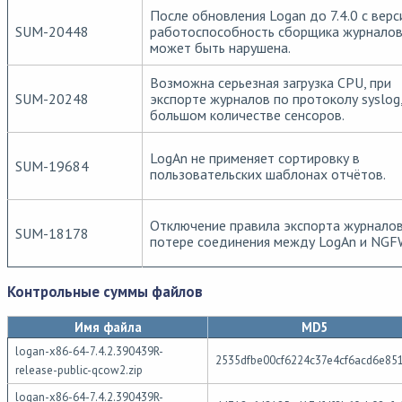
После обновления Logan до 7.4.0 с верси
SUM-20448
работоспособность сборщика журнало
может быть нарушена.
Возможна серьезная загрузка CPU, при
SUM-20248
экспорте журналов по протоколу syslog,
большом количестве сенсоров.
LogAn не применяет сортировку в
SUM-19684
пользовательских шаблонах отчётов.
Отключение правила экспорта журналов
SUM-18178
потере соединения между LogAn и NGF
Контрольные суммы файлов
Имя файла
MD5
logan-x86-64-7.4.2.390439R-
2535dfbe00cf6224c37e4cf6acd6e85
release-public-qcow2.zip
logan-x86-64-7.4.2.390439R-