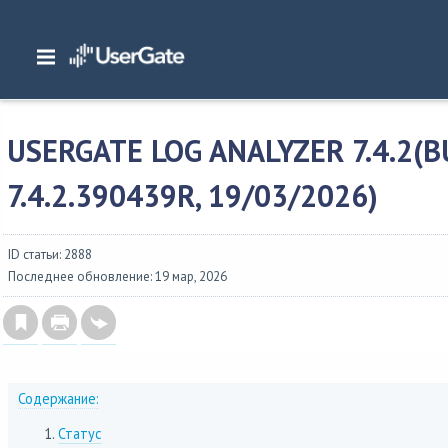
Главная
/
Описание версий
/
UserGate SUMMA
/
Изменения в UserGate Log An
Analyzer 7.4.2(build 7.4.2.390439R, 19/03/2026)
USERGATE LOG ANALYZER 7.4.2(B
7.4.2.390439R, 19/03/2026)
ID статьи: 2888
Последнее обновление: 19 мар, 2026
Содержание:
Статус