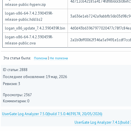
4d712c642185a4174fdf8b60cb08efc
release-public-hyperv.zip
logan-x86-64-7.4.2.390439R-
3a636e1eb7242a9abbfb56b03d98c9
release-public.hdd.bz2
logan_x86_update_7.4.2.390439R.bin
4d0d43b65967977020477c78f7c84e
logan-x86-64-7.4.2.390439R-
2a1b0bff0062f346a5a9491e1cdf7ccd
release-public.ova
Эта статья была:
|
Полезна
Не полезна
ID статьи: 2888
Последнее обновление:
19 мар, 2026
Ревизия: 3
Просмотры: 2367
Комментарии: 0
UserGate Log Analyzer 7.5.0(build 7.5.0.463917R, 20/05/2026)
UserGate Log Analyzer 7.4.1(build