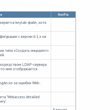
ие
HotFix
еряется keytab-файл, хотя
игурации с версии 6.1.х на
ия типа «Создать инцидент»
ей.
посредством LDAP-сервера
 это имя отображается
gAn из-за ошибки Web-
та 'Webaccess detailed
ry'.
В версиях