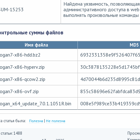
Найдена уязвимость, позволяющая
SUM-15253
административного доступа в web
выполнять произвольные команды 
онтрольные суммы файлов
Имя файла
MD5
logan7-x86-hdd.bz2
6932331358e9f526407f6
logan7-x86-hyperv.zip
30c3878135228e5d1745bf
logan7-x86-qcow2.zip
4d70044b6d235d8995c81d
logan7-x86-ovf.zip
855c58696e62fabfdca83d
logan_x64_update_7.0.1.1051R.bin
008e5f989ce33b419359cd
а статья была:
|
Полезна
Не полезна
 статьи: 1488
Просмо
Коммен