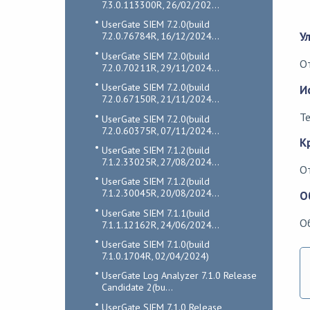
7.3.0.113300R, 26/02/202...
UserGate SIEM 7.2.0(build
У
7.2.0.76784R, 16/12/2024...
UserGate SIEM 7.2.0(build
От
7.2.0.70211R, 29/11/2024...
UserGate SIEM 7.2.0(build
И
7.2.0.67150R, 21/11/2024...
Те
UserGate SIEM 7.2.0(build
7.2.0.60375R, 07/11/2024...
К
UserGate SIEM 7.1.2(build
7.1.2.33025R, 27/08/2024...
О
UserGate SIEM 7.1.2(build
7.1.2.30045R, 20/08/2024...
О
UserGate SIEM 7.1.1(build
О
7.1.1.12162R, 24/06/2024...
UserGate SIEM 7.1.0(build
7.1.0.1704R, 02/04/2024)
UserGate Log Analyzer 7.1.0 Release
Candidate 2(bu...
UserGate SIEM 7.1.0 Release