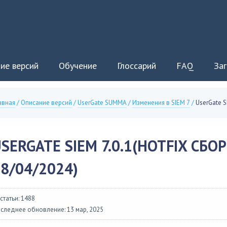
ие версий
Обучение
Глоссарий
FAQ
Заг
авная
/
Описание версий
/
UserGate SUMMA
/
Изменения в SIEM 7
/
UserGate S
SERGATE SIEM 7.0.1(HOTFIX СБОРК
8/04/2024)
 статьи: 1488
следнее обновление: 13 мар, 2025