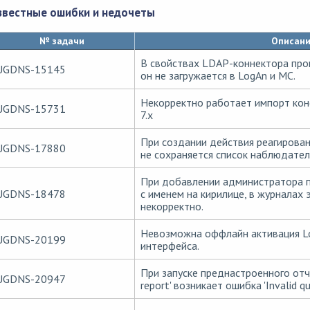
звестные ошибки и недочеты
№ задачи
Описан
В свойствах LDAP-коннектора пров
UGDNS-15145
он не загружается в LogAn и MC.
Некорректно работает импорт конф
UGDNS-15731
7.х
При создании действия реагирован
UGDNS-17880
не сохраняется список наблюдател
При добавлении администратора 
UGDNS-18478
с именем на кирилице, в журналах
некорректно.
Невозможна оффлайн активация Lo
UGDNS-20199
интерфейса.
При запуске преднастроенного отче
UGDNS-20947
report' возникает ошибка 'Invalid que