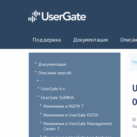
Поддержка
Документация
Описан
Гл
Документация
Описание версий
...
U
UserGate 6.x
UserGate SUMMA
0
Изменения в NGFW 7
Изменения в UserGate DCFW
ID
Изменения в UserGate Management
По
Center 7