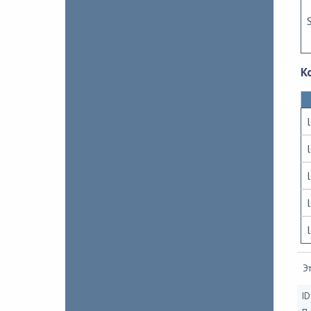
К
Эт
ID