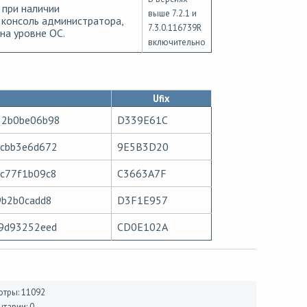
 при наличии
выше 7.2.1 и
 консоль администратора,
7.3.0.116739R
на уровне ОС.
включительно
Ufix
52b0be06b98
D339E61C
cbb3e6d672
9E5B3D20
c77f1b09c8
C3663A7F
9b2b0cadd8
D3F1E957
9d93252eed
CD0E102A
тры: 11092
тарии: 0