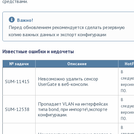
средствами.
Важно!
Перед обновлением рекомендуется сделать резервную
копию важных данных и экспорт конфигурации
Известные ошибки и недочеты
№ задачи
Описание
HotF
В
Невозможно удалить сенсор
следу
SUM-11415
UserGate в веб-консоли.
версия
ПО.
В
Пропадает VLAN на интерфейсах
следу
SUM-12538
типа bond, при импорте\экспорте
версия
конфигурации.
ПО.
В
следу