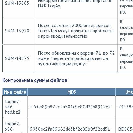
Некорректное назначение портов в
SUM-13565
ПАК LogAn.
версия
ПО.
В
После создания 2000 интерфейсов
следу
SUM-13970
типа vlan могут появиться проблемы
версия
с производительностью.
ПО.
В
После обновления с версии 7.1 до 7.2
следу
SUM-14275
может перестать работать метод
версия
аутентификации радиус.
ПО.
Контрольные суммы файлов
Имя файла
MD5
Ufix
logan7-
x86-
17c0a89b872c1a501c9e80d2fb8912e7
74E38
hdd.bz2
logan7-
x86-
5936ec2fa85662de3bf2e85b0f22cd51
BD865