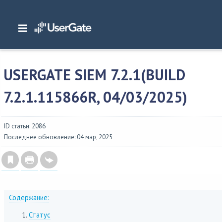
Главная
/
Описание версий
/
UserGate SUMMA
/
Изменения в SIEM 7
/
UserGat
7.2.1(build 7.2.1.115866R, 04/03/2025)
USERGATE SIEM 7.2.1(BUILD
7.2.1.115866R, 04/03/2025)
ID статьи: 2086
Последнее обновление: 04 мар, 2025
Содержание:
Статус