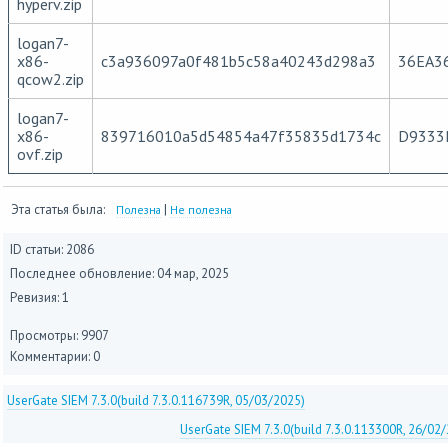
hyperv.zip
logan7-
x86-
c3a936097a0f481b5c58a40243d298a3
36EA3
qcow2.zip
logan7-
x86-
839716010a5d54854a47f35835d1734c
D9333
ovf.zip
Эта статья была:
|
Полезна
Не полезна
ID статьи: 2086
Последнее обновление:
04 мар, 2025
Ревизия: 1
Просмотры: 9907
Комментарии: 0
UserGate SIEM 7.3.0(build 7.3.0.116739R, 05/03/2025)
UserGate SIEM 7.3.0(build 7.3.0.113300R, 26/02