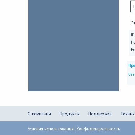
Эт
ID
П
Ре
Пре
User
О компании
Продукты
Поддержка
Технич
Условия использования
Конфиденциальность