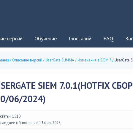
ие версий
Обучение
Глоссарий
FAQ
Заг
авная
/
Описание версий
/
UserGate SUMMA
/
Изменения в SIEM 7
/
UserGate S
SERGATE SIEM 7.0.1(HOTFIX СБОРК
0/06/2024)
 статьи: 1510
следнее обновление: 13 мар, 2025