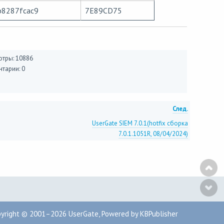
b8287fcac9
7E89CD75
тры: 10886
тарии: 0
След.
UserGate SIEM 7.0.1(hotfix сборка
7.0.1.1051R, 08/04/2024)
pyright © 2001–2026
UserGate
,
Powered by KBPublisher