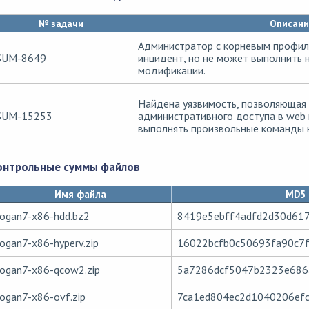
№ задачи
Описани
Администратор c корневым профил
SUM-8649
инцидент, но не может выполнить 
модификации.
Найдена уязвимость, позволяющая 
SUM-15253
административного доступа в web 
выполнять произвольные команды н
онтрольные суммы файлов
Имя файла
MD5
logan7-x86-hdd.bz2
8419e5ebff4adfd2d30d61
logan7-x86-hyperv.zip
16022bcfb0c50693fa90c7
logan7-x86-qcow2.zip
5a7286dcf5047b2323e686
logan7-x86-ovf.zip
7ca1ed804ec2d1040206ef