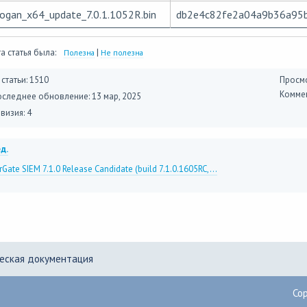
logan_x64_update_7.0.1.1052R.bin
db2e4c82fe2a04a9b36a95
а статья была:
|
Полезна
Не полезна
 статьи: 1510
Просмо
Коммен
оследнее обновление:
13 мар, 2025
визия: 4
д.
Gate SIEM 7.1.0 Release Candidate (build 7.1.0.1605RC,...
еская документация
Co