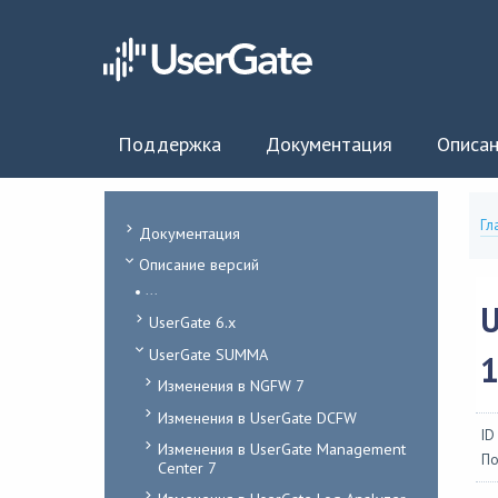
Поддержка
Документация
Описан
Гл
Документация
Описание версий
...
U
UserGate 6.x
UserGate SUMMA
1
Изменения в NGFW 7
Изменения в UserGate DCFW
ID
Изменения в UserGate Management
По
Center 7