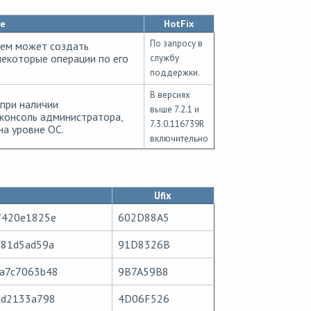
е
HotFix
По запросу в
ем может создать
некоторые операции по его
службу
поддержки.
В версиях
при наличии
выше 7.2.1 и
консоль администратора,
7.3.0.116739R
а уровне ОС.
включительно
Ufix
7420e1825e
602D88A5
f81d5ad59a
91D8326B
a7c7063b48
9B7A59B8
cd2133a798
4D06F526