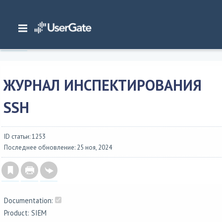
Главная
/
Документация
/
SIEM
/
UserGate SIEM 7.2.x Руководство администратора
/
Журналы и отчеты
/
Журналы
/
Журнал инспектирования SSH
ЖУРНАЛ ИНСПЕКТИРОВАНИЯ
SSH
ID статьи: 1253
Последнее обновление: 25 ноя, 2024
Documentation:
Product: SIEM