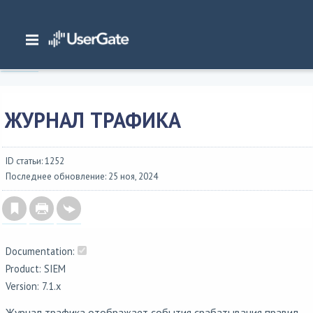
Главная
/
Документация
/
SIEM
/
UserGate SIEM 7.2.x Руководство администратора
/
Журналы и отчеты
/
Журналы
/
Журнал трафика
ЖУРНАЛ ТРАФИКА
ID статьи: 1252
Последнее обновление: 25 ноя, 2024
Documentation:
Product: SIEM
Version: 7.1.x
Журнал трафика отображает события срабатывания правил