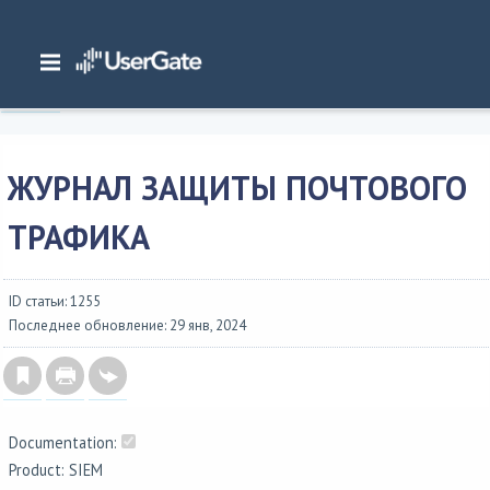
Главная
/
Документация
/
SIEM
/
UserGate SIEM 7.2.x Руководство администратора
/
Журналы и отчеты
/
Журналы
/
Журнал защиты почтового трафика
ЖУРНАЛ ЗАЩИТЫ ПОЧТОВОГО
ТРАФИКА
ID статьи: 1255
Последнее обновление: 29 янв, 2024
Documentation:
Product: SIEM