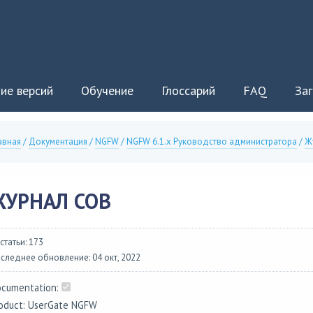
ие версий
Обучение
Глоссарий
FAQ
Заг
авная
/
Документация
/
NGFW
/
NGFW 6.1.x Руководство администратора
/
Ж
ЖУРНАЛ СОВ
 статьи: 173
следнее обновление: 04 окт, 2022
cumentation:
oduct: UserGate NGFW