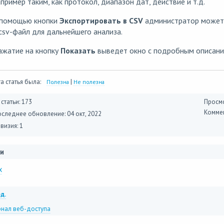
пример таким, как протокол, диапазон дат, действие и т.д.
 помощью кнопки
Экспортировать в CSV
администратор может 
csv-файл для дальнейшего анализа.
ажатие на кнопку
Показать
выведет окно с подробным описани
а статья была:
|
Полезна
Не полезна
 статьи: 173
Просмо
Коммен
оследнее обновление:
04 окт, 2022
визия: 1
и
x
д.
нал веб-доступа