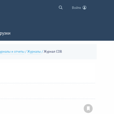
Войти
рузки
урналы и отчеты
/
Журналы
/
Журнал СОВ