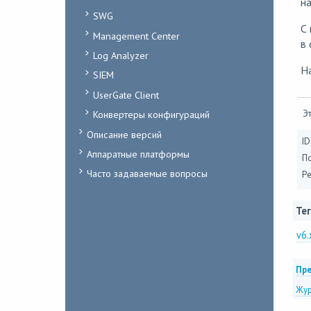
на
SWG
С
Management Center
в 
Log Analyzer
Н
SIEM
UserGate Client
Эт
Конвертеры конфигураций
Описание версий
ID
Аппаратные платформы
П
Часто задаваемые вопросы
Ре
Тег
v6.
Пре
Жур