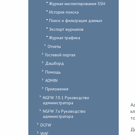
Журнал инспектирования SSH
История поиска
Поиск и фильтрация данных
Экспорт журналов
Журнал трафика
Отчеты
Гостевой портал
Дашборд
Помощь
ADMIN
Приложения
NGFW 7.0.1 Руководство
администратора
Ад
кл
NGFW 7.x Руководство
администратора
то
DCFW
Дл
WAF