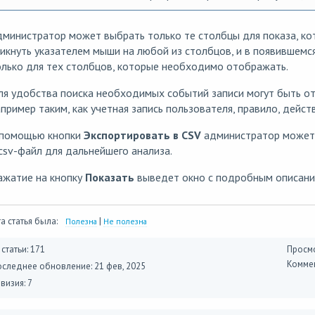
министратор может выбрать только те столбцы для показа, ко
икнуть указателем мыши на любой из столбцов, и в появившемс
лько для тех столбцов, которые необходимо отображать.
я удобства поиска необходимых событий записи могут быть о
пример таким, как учетная запись пользователя, правило, действ
 помощью кнопки
Экспортировать в CSV
администратор может 
csv-файл для дальнейшего анализа.
ажатие на кнопку
Показать
выведет окно с подробным описани
а статья была:
|
Полезна
Не полезна
 статьи: 171
Просмо
Коммен
оследнее обновление:
21 фев, 2025
визия: 7