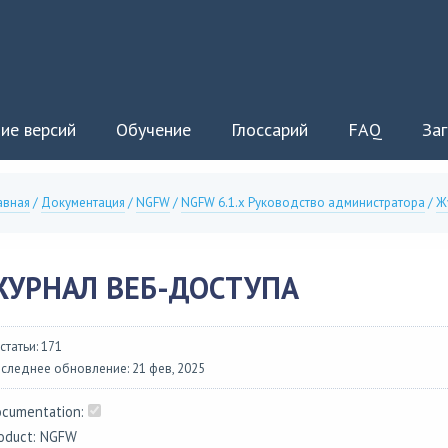
ие версий
Обучение
Глоссарий
FAQ
Заг
авная
/
Документация
/
NGFW
/
NGFW 6.1.x Руководство администратора
/
Ж
ЖУРНАЛ ВЕБ-ДОСТУПА
 статьи: 171
следнее обновление: 21 фев, 2025
cumentation:
oduct: NGFW