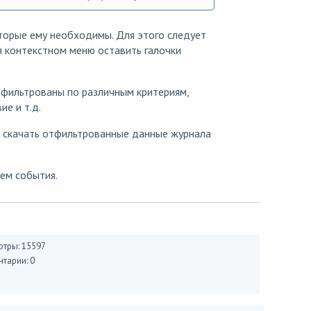
торые ему необходимы. Для этого следует
я контекстном меню оставить галочки
тфильтрованы по различным критериям,
ие и т.д.
скачать отфильтрованные данные журнала
ем события.
тры: 15597
тарии: 0