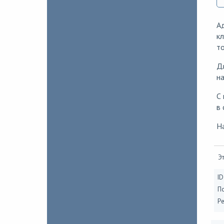
Ад
кл
то
Дл
на
С
в 
Н
Эт
ID
П
Ре