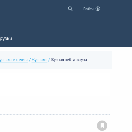
Войти
рузки
урналы и отчеты
/
Журналы
/
Журнал веб-доступа