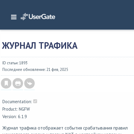
Главная
/
Документация
/
NGFW
/
NGFW 6.1.x Руководство администратора
/
Журналы и отчеты
/
Журналы
/
Журнал трафика
ЖУРНАЛ ТРАФИКА
ID статьи: 1893
Последнее обновление: 21 фев, 2025
Documentation:
Product: NGFW
Version: 6.1.9
Журнал трафика отображает события срабатывания правил