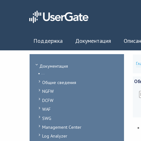
Поддержка
Документация
Описан
Гл
Документация
...
Об
Общие сведения
NGFW
DCFW
WAF
SWG
Management Center
Log Analyzer