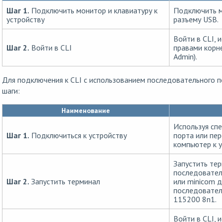
Шаг 1.
Подключить монитор и клавиатуру к
Подключить м
устройству
разъему USB.
Войти в CLI, 
Шаг 2.
Войти в CLI
правами корн
Admin).
Для подключения к CLI с использованием последовательного
шаги:
Наименование
Используя сп
Шаг 1.
Подключиться к устройству
порта или пер
компьютер к у
Запустить те
последовател
Шаг 2.
Запустить терминал
или minicom д
последовател
115200 8n1.
Войти в CLI, 