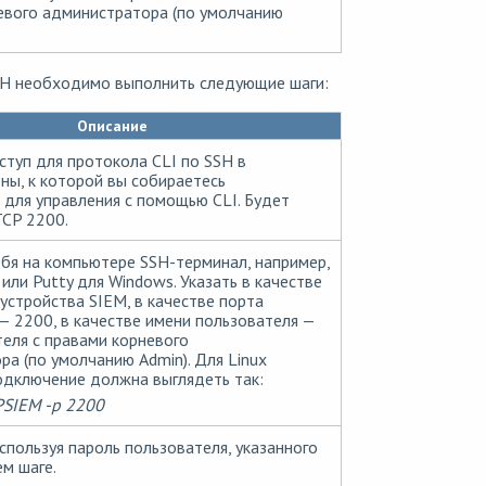
евого администратора (по умолчанию
SSH необходимо выполнить следующие шаги:
Описание
туп для протокола CLI по SSH в
ны, к которой вы собираетесь
 для управления с помощью CLI. Будет
TCP 2200.
ебя на компьютере SSH-терминал, например,
 или Putty для Windows. Указать в качестве
устройства SIEM, в качестве порта
— 2200, в качестве имени пользователя —
еля с правами корневого
а (по умолчанию Admin). Для Linux
одключение должна выглядеть так:
SIEM -p 2200
используя пароль пользователя, указанного
м шаге.