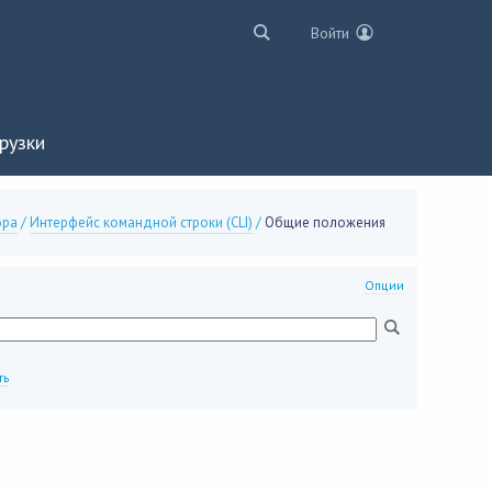
Войти
рузки
ора
/
Интерфейс командной строки (CLI)
/
Общие положения
Опции
ть