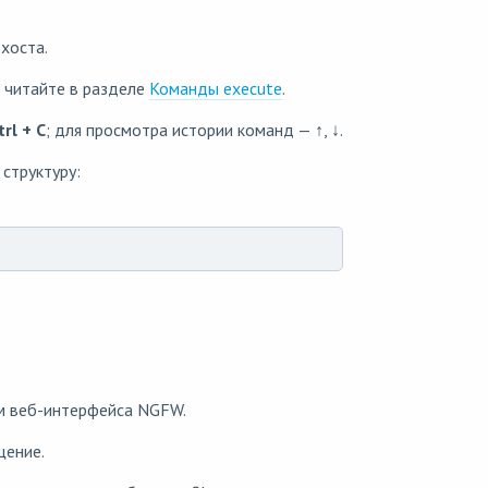
хоста.
 читайте в разделе
Команды execute
.
trl + C
; для просмотра истории команд — ↑, ↓.
структуру:
ам веб-интерфейса NGFW.
щение.