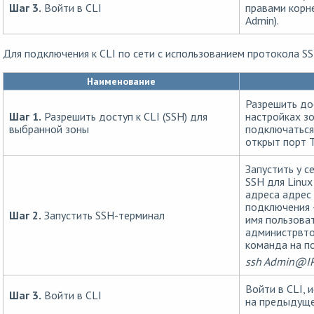
Шаг 3.
Войти в CLI
правами корн
Admin).
Для подключения к CLI по сети с использованием протокола 
Наименование
Разрешить дос
Шаг 1.
Разрешить доступ к CLI (SSH) для
настройках зо
выбранной зоны
подключаться
открыт порт 
Запустить у с
SSH для Linux
адреса адрес 
подключения 
Шаг 2.
Запустить SSH-терминал
имя пользоват
администрвтор
команда на п
ssh Admin@IP
Войти в CLI, 
Шаг 3.
Войти в CLI
на предыдуще