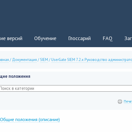
ие версий
Обучение
Глоссарий
FAQ
Заг
авная
/
Документация
/
SIEM
/
UserGate SIEM 7.2.x Руководство администрат
щие положения
Печа
Общие положения (описание)