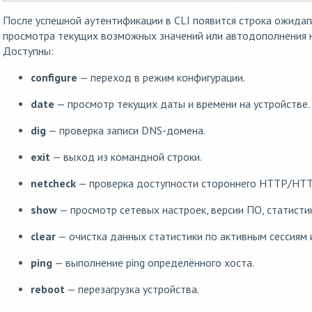
После успешной аутентификации в CLI появится строка ожидаг
просмотра текущих возможных значений или автодополнения
Доступны:
configure
— переход в режим конфигурации.
date
— просмотр текущих даты и времени на устройстве.
dig
— проверка записи DNS-домена.
exit
— выход из командной строки.
netcheck
— проверка доступности стороннего HTTP/HTT
show
— просмотр сетевых настроек, версии ПО, статистик
clear
— очистка данных статистики по активным сессиям
ping
— выполнение ping определённого хоста.
reboot
— перезагрузка устройства.