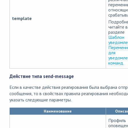
переменн
относящи
срабатыв
template
Подробн
читайте в
разделе
Шаблон
уведомле
Перемен
для
уведомле
команд.
Действие типа send-message
Если в качестве действия реагирования была выбрана отпр
сообщения, то в свойствах правила реагирования необход
указать следующие параметры.
Наименование
Описа
Профиль
оповещен