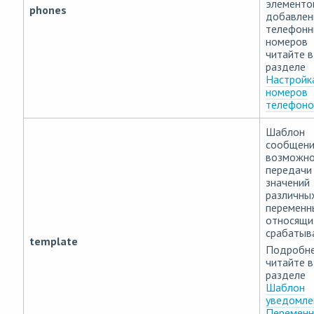
элементов
phones
добавлен
телефонн
номеров
читайте в
разделе
Настройк
номеров
телефоно
Шаблон
сообщени
возможн
передачи
значений
различны
переменн
относящи
срабатыв
template
Подробн
читайте в
разделе
Шаблон
уведомле
Перемен