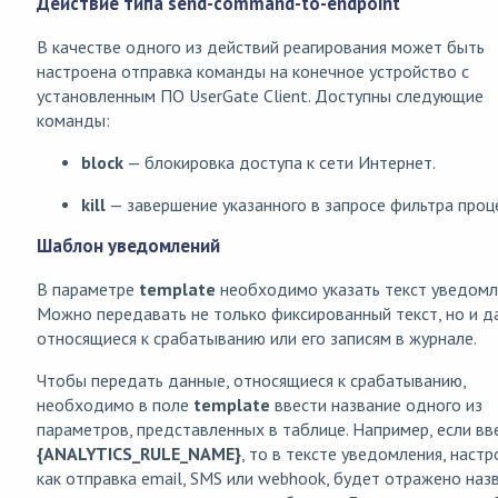
Действие типа send-command-to-endpoint
В качестве одного из действий реагирования может быть
настроена отправка команды на конечное устройство с
установленным ПО UserGate Client. Доступны следующие
команды:
block
— блокировка доступа к сети Интернет.
kill
— завершение указанного в запросе фильтра проце
Шаблон уведомлений
В параметре
template
необходимо указать текст уведомл
Можно передавать не только фиксированный текст, но и д
относящиеся к срабатыванию или его записям в журнале.
Чтобы передать данные, относящиеся к срабатыванию,
необходимо в поле
template
ввести название одного из
параметров, представленных в таблице. Например, если вв
{ANALYTICS_RULE_NAME}
, то в тексте уведомления, наст
как отправка email, SMS или webhook, будет отражено наз