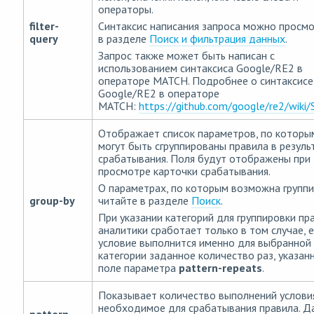
операторы.
filter-
Синтаксис написания запроса можно просм
query
в разделе
Поиск и фильтрация данных
.
Запрос также может быть написан с
использованием синтаксиса Google/RE2 в
операторе MATCH. Подробнее о синтаксисе
Google/RE2 в операторе
MATCH:
https://github.com/google/re2/wiki/
Отображает список параметров, по которы
могут быть сгруппированы правила в резуль
срабатывания. Поля будут отображены при
просмотре карточки срабатывания.
О параметрах, по которым возможна группи
group-by
читайте в разделе
Поиск
.
При указании категорий для группировки пр
аналитики сработает только в том случае, 
условие выполнится именно для выбранной
категории заданное количество раз, указан
поле параметра
pattern-repeats
.
Показывает количество выполнений услови
необходимое для срабатывания правила. Д