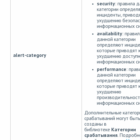
security
: правила 
категории определ
инциденты, привод
ухудшению безопас
информационных си
availability
: правил
данной категории
определяют инциде
которые приводят 
alert-category
ухудшению доступ
информационных си
performance
: прав
данной категории
определяют инциде
которые приводят 
ухудшению
производительност
информационных си
Дополнительные категор
срабатываний могут быт
созданы в
библиотеке
Категории
срабатывания
. Подробн