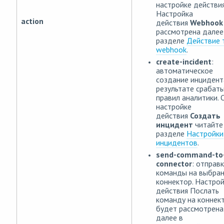
настройке действия
Настройка
action
действия
Webhook
рассмотрена далее
разделе
Действие 
webhook
.
create-incident
:
автоматическое
создание инцидент
результате срабат
правил аналитики. 
настройке
действия
Создать
инцидент
читайте
разделе
Настройки
инцидентов
.
send-command-to
connector
: отправ
команды на выбра
коннектор. Настро
действия Послать
команду на коннек
будет рассмотрена
далее в