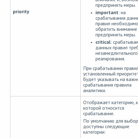
предпринять меры.
priority
important
: на
срабатывания данн
правил необходим
обратить внимание
предпринять меры.
critical
: срабатыва
данных правил тре
незамедлительного
реагирования.
При срабатывании прави
установленный приорите
будет указывать на важн
срабатывания правила
аналитики.
Отображает категорию, к
которой относится
срабатывание.
По умолчанию для выбор
доступны следующие
категории: