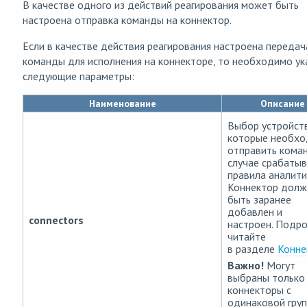
В качестве одного из действий реагирования может быть
настроена отправка команды на коннектор.
Если в качестве действия реагирования настроена передач
команды для исполнения на коннекторе, то необходимо ук
следующие параметры:
Наименование
Описание
Выбор устройств
которые необх
отправить кома
случае срабаты
правила аналити
Коннектор долж
быть заранее
добавлен и
connectors
настроен. Подр
читайте
в разделе
Конне
Важно!
Могут
выбраны только
коннекторы с
одинаковой гру