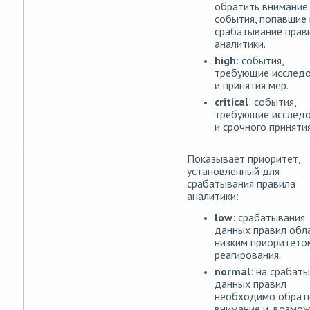
обратить внимание
события, попавшие
срабатывание прав
аналитики.
high
: события,
требующие исслед
и принятия мер.
critical
: события,
требующие исслед
и срочного принятия
Показывает приоритет,
установленный для
срабатывания правила
аналитики:
low
: срабатывания
данных правил об
низким приоритето
реагирования.
normal
: на срабат
данных правил
необходимо обрат
внимание и, возмож