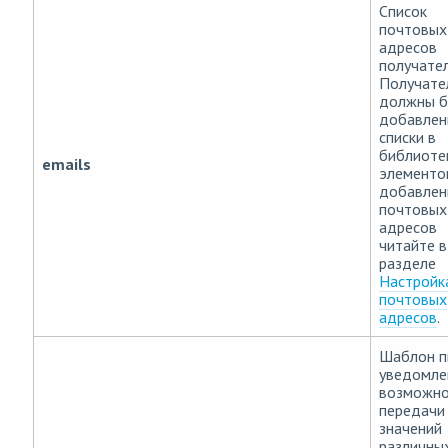
Список
почтовых
адресов
получател
Получате
должны б
добавлен
списки в
библиоте
emails
элементов
добавлен
почтовых
адресов
читайте в
разделе
Настройк
почтовых
адресов
.
Шаблон п
уведомле
возможн
передачи
значений
различны