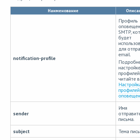
Наименование
Описа
Профиль
оповещен
SMTP, ко
будет
использо
для отпр
email.
notification-profile
Подробне
настройк
профилей
читайте в
Настройк
профилей
оповещен
Имя
sender
отправит
письма.
subject
Тема пись