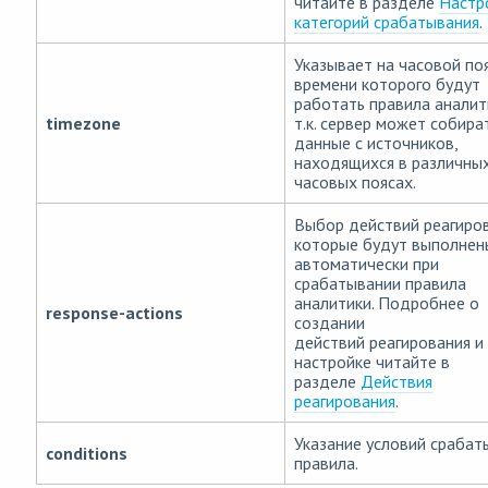
читайте в разделе
Настр
категорий срабатывания
.
Указывает на часовой поя
времени которого будут
работать правила аналит
timezone
т.к. сервер может собира
данные с источников,
находящихся в различны
часовых поясах.
Выбор действий реагиров
которые будут выполнен
автоматически при
срабатывании правила
аналитики. Подробнее о
response-actions
создании
действий реагирования и
настройке читайте в
разделе
Действия
реагирования
.
Указание условий срабат
conditions
правила.