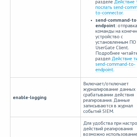
разделе
Действие 
послать send-comm
to-connector
.
send-command-to
endpoint
: отправк
команды на конечн
устройство с
установленным ПО
UserGate Client.
Подробнее читайте
раздел
Действие т
send-command-to-
endpoint
.
Включает/отключает
журналирование данных 
срабатывании действия
enable-logging
реагирования. Данные
записываются в журнал
событий SIEM.
Для удобства при настр
действий реагирования
возможно использовани