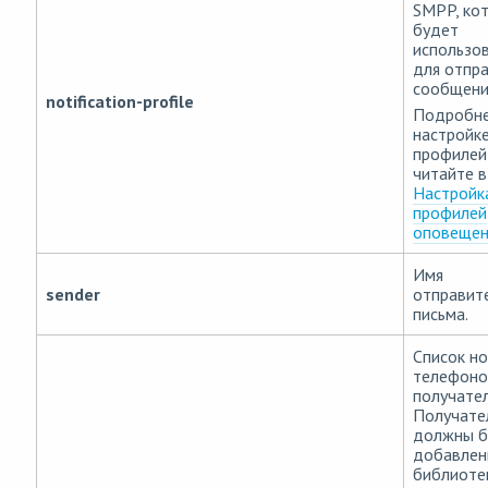
SMPP, ко
будет
использо
для отпр
сообщени
notification-profile
Подробне
настройк
профилей
читайте в
Настройк
профилей
оповещен
Имя
sender
отправит
письма.
Список н
телефоно
получател
Получате
должны б
добавлен
библиоте