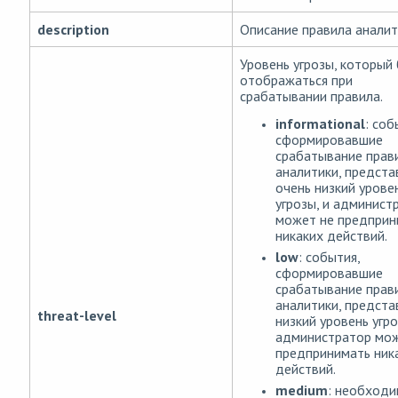
description
Описание правила аналит
Уровень угрозы, который
отображаться при
срабатывании правила.
informational
: соб
сформировавшие
срабатывание прав
аналитики, предст
очень низкий урове
угрозы, и админист
может не предприн
никаких действий.
low
: события,
сформировавшие
срабатывание прав
аналитики, предст
threat-level
низкий уровень угро
администратор мож
предпринимать ник
действий.
medium
: необход