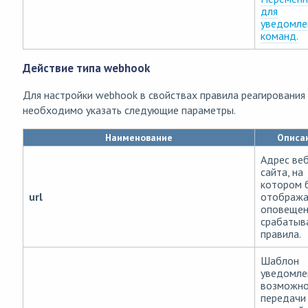
для
уведомле
команд.
Действие типа webhook
Для настройки webhook в свойствах правила реагирования
необходимо указать следующие параметры.
Наименование
Описа
Адрес ве
сайта, на
котором 
url
отобража
оповещен
срабатыв
правила.
Шаблон
уведомле
возможн
передачи