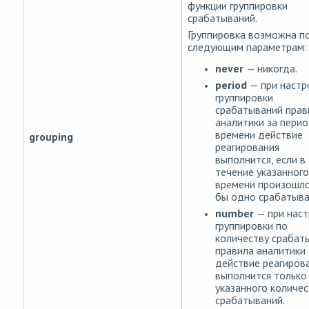
функции группировки
срабатываний.
Группировка возможна п
следующим параметрам:
never
— никогда.
period
— при настр
группировки
срабатываний прав
аналитики за пери
времени действие
grouping
реагирования
выполнится, если в
течение указанного
времени произошло
бы одно срабатыва
number
— при нас
группировки по
количеству срабат
правила аналитики
действие реагиров
выполнится только
указанного количе
срабатываний.