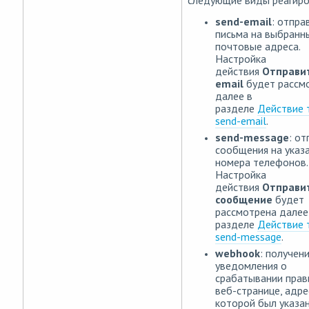
следующие виды реагиро
send-email
: отпра
письма на выбранн
почтовые адреса.
Настройка
действия
Отправи
email
будет рассм
далее в
разделе
Действие 
send-email
.
send-message
: от
сообщения на указ
номера телефонов.
Настройка
действия
Отправи
сообщение
будет
рассмотрена далее
разделе
Действие 
send-message
.
webhook
: получен
уведомления о
срабатывании прав
веб-странице, адре
которой был указан