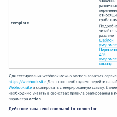
значений
различны
переменн
относящи
срабатыв
template
Подробн
читайте в
разделе
Шаблон
уведомле
Перемен
для
уведомле
команд.
Для тестирования webhook можно воспользоваться серви
https://webhook.site
. Для этого необходимо перейти на са
Webhook.site
и скопировать сгенерированную ссылку. Далее
необходимо указать в свойствах правила реагирования в 
параметра
action
.
Действие типа send-command-to-connector