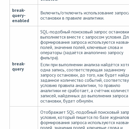
break-
Включить/отключить использование запрос
query-
остановки в правиле аналитики.
enabled
SQL-подобный поисковый запрос остановк
выполняется вместе с запросом условия. Дл
формирования запроса используются назва
полей, значения полей, ключевые слова и
операторы (задаётся аналогично запросу
фильтра).
break-
Если при выполнении анализа найдётся хот
query
одна запись, соответствующая заданному
запросу остановки, до того, как будет найд
заданное количество событий, соответств
условию правила аналитики, то правило
аналитики не сработает, а счётчик количес
записей, найденных до выполнения запроса
остановки, будет обнулён.
Отображает SQL-подобный поисковый зап
условия, который пишется по базе журналов
формирования запроса используются назва
полей, значения полей, ключевые слова и