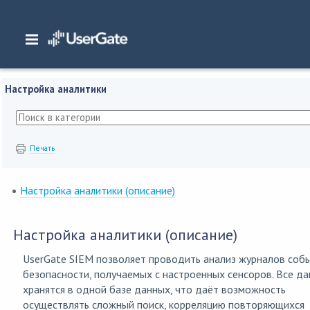
Главная
/
Документация
/
SIEM
/
UserGate SIEM 7.2.x Руководство админист
Интерфейс командной строки (CLI)
/
Настройка аналитики
Настройка аналитики
Печать
Настройка аналитики (описание)
Настройка аналитики (описание)
UserGate SIEM позволяет проводить анализ журналов соб
безопасности, получаемых с настроенных сенсоров. Все д
хранятся в одной базе данных, что даёт возможность
осуществлять сложный поиск, корреляцию повторяющихся