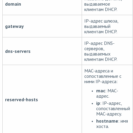
domain
выдаваемое
клиентам DHCP.
IP-адрес шлюза,
gateway
выдаваемый
клиентам DHCP.
IP-адрес DNS-
серверов,
dns-servers
выдаваемых
клиентам DHCP.
MAC-адреса и
сопоставленные с
ними IP-адреса:
mac
: MAC-
адрес.
reserved-hosts
ip
: IP-адрес,
сопоставленный
MAC-адресу.
hostname
: имя
хоста.