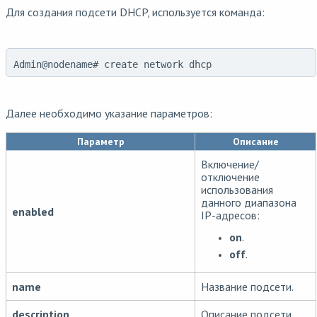
Для создания подсети DHCP, используется команда:
Admin@nodename# create network dhcp
Далее необходимо указание параметров:
Параметр
Описание
Включение/
отключение
использования
данного диапазона
enabled
IP-адресов:
on
.
off
.
name
Название подсети.
description
Описание подсети.