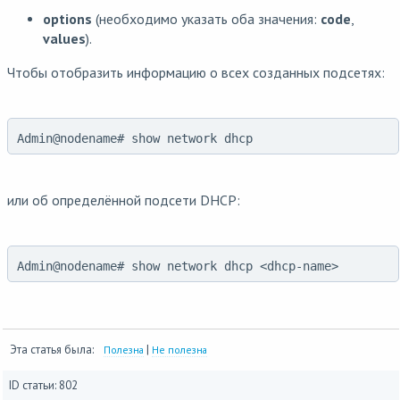
options
(необходимо указать оба значения:
code
,
values
).
Чтобы отобразить информацию о всех созданных подсетях:
Admin@nodename# show network dhcp
или об определённой подсети DHCP:
Admin@nodename# show network dhcp <dhcp-name>
Эта статья была:
|
Полезна
Не полезна
ID статьи: 802