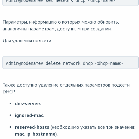
Admin@nodename# set network dhcp <dhcp-name>
Параметры, информацию о которых можно обновить,
аналогичны параметрам, доступным при создании.
Для удаления подсети:
Admin@nodename# delete network dhcp <dhcp-name>
Также доступно удаление отдельных параметров подсети
DHCP:
dns-servers
.
ignored-mac
.
reserved-hosts
(необходимо указать все три значения:
mac
,
ip
,
hostname
).