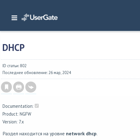
Главная
/
Документация
/
NGFW
/
NGFW 7.x Руководство администратора
/
Интерфейс командной строки
/
Настройки сети
/
DHCP
DHCP
ID статьи: 802
Последнее обновление: 26 мар, 2024
Documentation:
Product: NGFW
Version: 7.x
Раздел находится на уровне
network dhcp
.