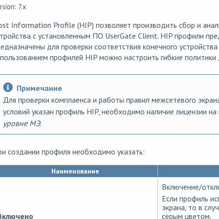
rsion: 7.x
st Information Profile (HIP) позволяет производить сбор и ан
тройства с установленным ПО UserGate Client. HIP профили пр
едназначены для проверки соответствия конечного устройства 
пользованием профилей HIP можно настроить гибкие политики 
Примечание
Для проверки комплаенса и работы правил межсетевого экрана,
условий указан профиль HIP, необходимо наличие лицензии н
уровне МЭ
.
ри создании профиля необходимо указать:
Наименование
Включение/откл
Если профиль ис
экрана, то в слу
Включено
серым цветом.