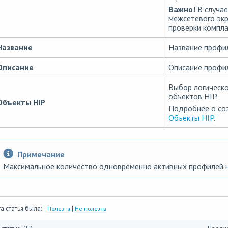
Важно!
В случае
межсетевого экр
проверки компла
Название
Название профил
Описание
Описание профил
Выбор логическо
объектов HIP.
Объекты HIP
Подробнее о соз
Объекты HIP
.
Примечание
Максимальное количество одновременно активных профилей н
а статья была:
|
Полезна
Не полезна