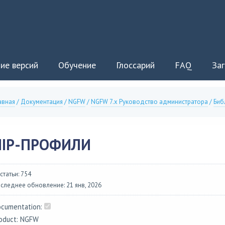
ие версий
Обучение
Глоссарий
FAQ
Заг
авная
/
Документация
/
NGFW
/
NGFW 7.x Руководство администратора
/
Биб
HIP-ПРОФИЛИ
 статьи: 754
следнее обновление: 21 янв, 2026
cumentation:
oduct: NGFW