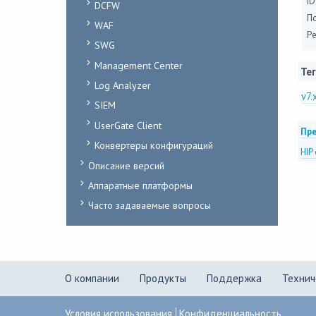
ID
DCFW
П
WAF
Ре
SWG
Management Center
Тег
Log Analyzer
v7.
SIEM
UserGate Client
Пре
Конвертеры конфигураций
HIP
Описание версий
Аппаратные платформы
Часто задаваемые вопросы
О компании
Продукты
Поддержка
Технич
Условия использования
Конфиденциальность