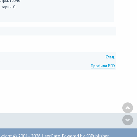
тры: 15346
тарии: 0
След.
Профили BFD
pyright © 2001–2026
UserGate
,
Powered by KBPublisher