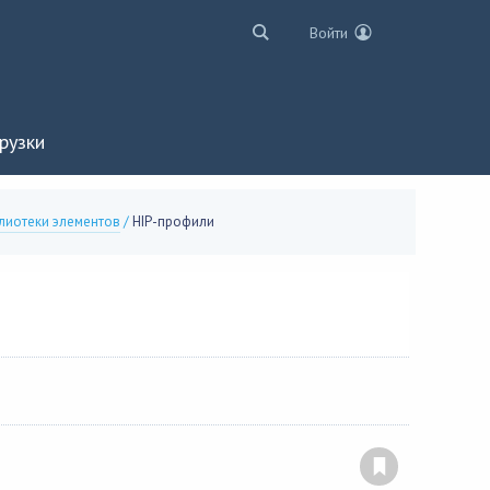
Войти
рузки
лиотеки элементов
/
HIP-профили