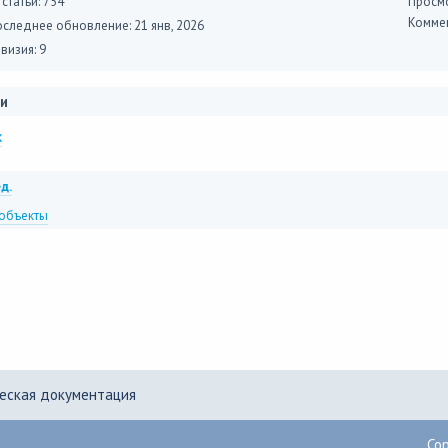
 статьи: 754
Просмо
Коммен
оследнее обновление:
21 янв, 2026
визия: 9
и
x
д.
 объекты
еская документация
Co