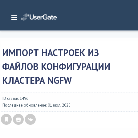
Главная
/
Документация
/
Общие сведения
/
Установка и обновление
/
Экспорт и импорт настроек
/
Импорт настроек из файлов конфигурации
кластера NGFW
ИМПОРТ НАСТРОЕК ИЗ
ФАЙЛОВ КОНФИГУРАЦИИ
КЛАСТЕРА NGFW
ID статьи: 1496
Последнее обновление: 01 июл, 2025