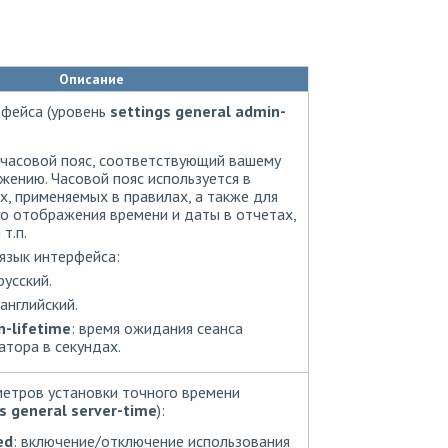
Описание
фейса (уровень
settings general admin-
 часовой пояс, соответствующий вашему
ению. Часовой пояс используется в
х, применяемых в правилах, а также для
о отображения времени и даты в отчетах,
т.п.
 язык интерфейса:
усский.
английский.
n-lifetime
: время ожидания сеанса
тора в секундах.
етров установки точного времени
s general server-time
):
ed
: включение/отключение использования