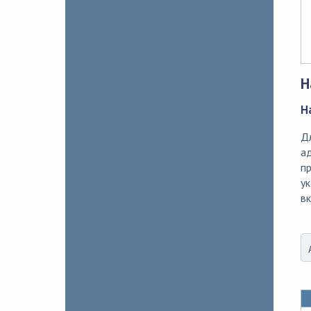
Н
Н
Д
ад
пр
ук
вк