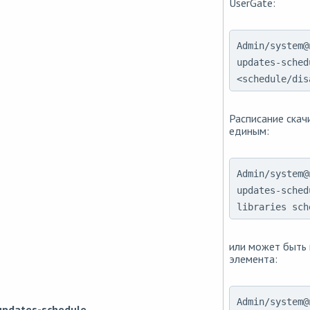
UserGate:
Admin/system@
updates-sched
<schedule/dis
Расписание скач
единым:
Admin/system@
updates-sched
libraries sch
или может быть 
элемента:
Admin/system@
updates-schedule