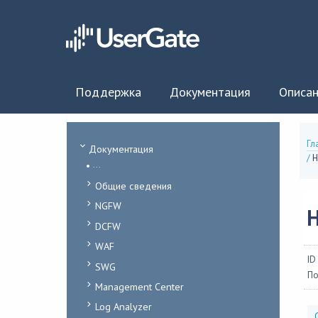
Поддержка
Документация
Описан
Гл
Документация
/
Н
...
Общие сведения
NGFW
DCFW
WAF
ID
SWG
По
Management Center
Log Analyzer