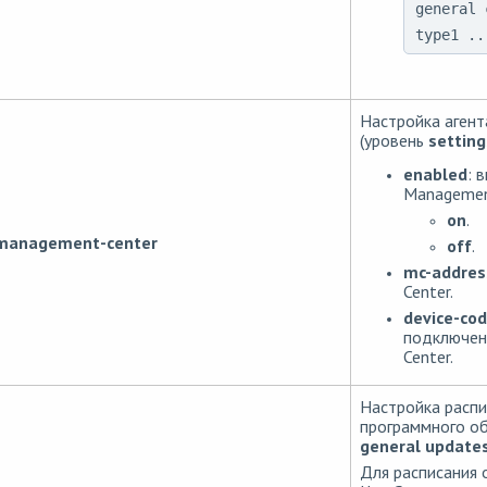
general 
type1 ..
Настройка агент
(уровень
settin
enabled
: 
Management
on
.
management-center
off
.
mc-addres
Center.
device-co
подключен
Center.
Настройка распи
программного об
general update
Для расписания 