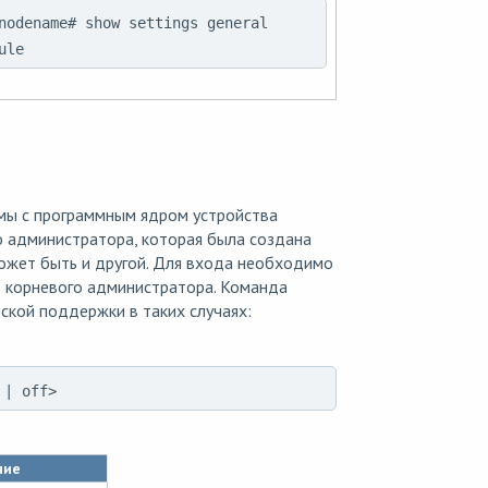
nodename# show settings general
ule
мы с программным ядром устройства
о администратора, которая была создана
может быть и другой. Для входа необходимо
ль корневого администратора. Команда
ской поддержки в таких случаях:
 | off>
ние