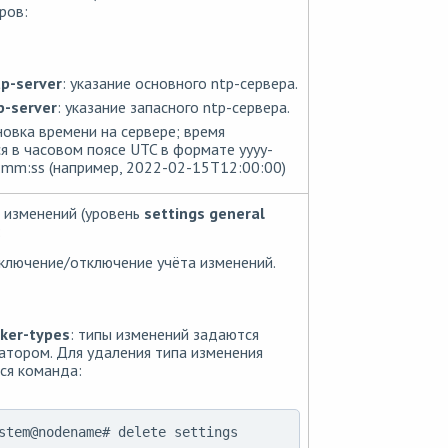
ров:
p-server
: указание основного ntp-сервера.
p-server
: указание запасного ntp-сервера.
новка времени на сервере; время
я в часовом поясе UTC в формате yyyy-
mm:ss (например, 2022-02-15T12:00:00)
 изменений (уровень
settings general
:
включение/отключение учёта изменений.
ker-types
: типы изменений задаются
тором. Для удаления типа изменения
ся команда:
stem@nodename# delete settings