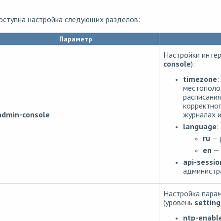
оступна настройка следующих разделов:
Параметр
Настройки интер
console
):
timezone
:
местополож
расписания
корректног
журналах и 
admin-console
language
:
ru
— р
en
— 
api-sessio
администра
Настройка парам
(уровень
setting
ntp-enabl