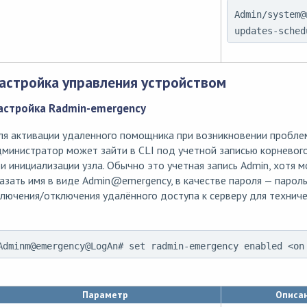
Admin/system@
updates-sched
астройка управления устройством
астройка Radmin-emergency
ля активации удаленного помощника при возникновении пробле
министратор может зайти в CLI под учетной записью корневог
и инициализации узла. Обычно это учетная запись Admin, хотя 
азать имя в виде Admin
@
emergency, в качестве пароля — паро
лючения/отключения удалённого доступа к серверу для техниче
Adminm@emergency@LogAn# set radmin-emergency enabled <on
Параметр
Описа