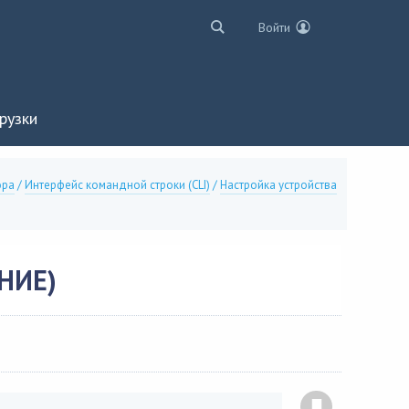
Войти
рузки
ора
/
Интерфейс командной строки (CLI)
/
Настройка устройства
НИЕ)