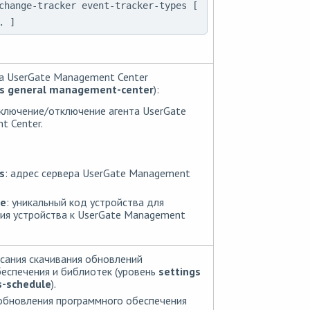
change-tracker event-tracker-types [
. ]
а UserGate Management Center
gs general management-center
):
включение/отключение агента UserGate
 Center.
s
: адрес сервера UserGate Management
de
: уникальный код устройства для
ия устройства к UserGate Management
сания скачивания обновлений
еспечения и библиотек (уровень
settings
s-schedule
).
обновления программного обеспечения