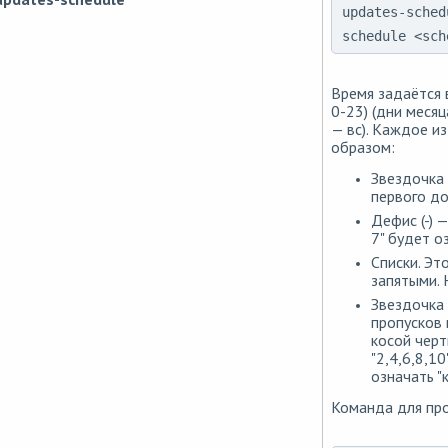
updates-sched
schedule <sch
Время задаётся в
0-23) (дни месяца
— вс). Каждое и
образом:
Звездочка 
первого до
Дефис (-) 
7" будет оз
Списки. Эт
запятыми. Н
Звездочка 
пропусков 
косой черт
"2,4,6,8,10
означать "
Команда для про