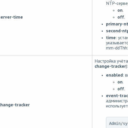
NTP-серве
on
.
off
.
server-time
primary-nt
second-nt
time
: уста
указываетс
mm-ddThh:
Настройка учёта
change-tracker
)
enabled
: 
on
.
off
.
event-trac
администра
change-tracker
использует
Admin/sy