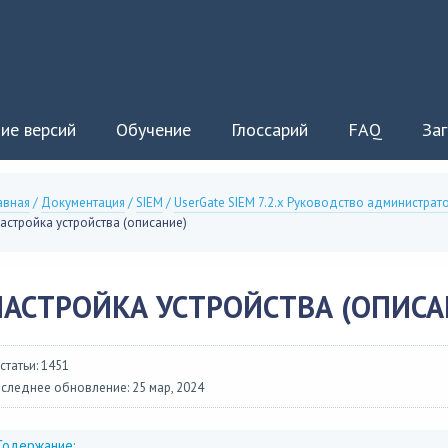
ие версий
Обучение
Глоссарий
FAQ
Заг
авная
/
Документация
/
SIEM
/
UserGate SIEM 7.2.x Руководство администрат
астройка устройства (описание)
НАСТРОЙКА УСТРОЙСТВА (ОПИСА
 статьи: 1451
следнее обновление: 25 мар, 2024
Содержание: