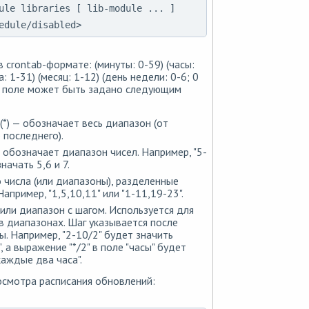
ule libraries [ lib-module ... ]
edule/disabled>
 crontab-формате: (минуты: 0-59) (часы:
: 1-31) (месяц: 1-12) (день недели: 0-6; 0
з поле может быть задано следующим
(*) — обозначает весь диапазон (от
 последнего).
— обозначает диапазон чисел. Например, "5-
начать 5,6 и 7.
о числа (или диапазоны), разделенные
апример, "1,5,10,11" или "1-11,19-23".
или диапазон с шагом. Используется для
в диапазонах. Шаг указывается после
ы. Например, "2-10/2" будет значить
", а выражение "*/2" в поле "часы" будет
каждые два часа".
смотра расписания обновлений: