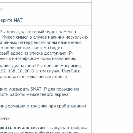
ла
берите
NAT
IP-адреса, на который будет заменен
. Имеет смысл в случае наличия нескольких
наченных интерфейсам зоны назначения.
то поле пустым, система будет
рвый адрес из списка доступных IP-
енных интерфейсам зоны назначения.
зание диапазона IP-адресов. Например,
. В этом случае UserGate
192.168.10.20
льзовать все указанные адреса
вно указывать SNAT IP для повышения
ости работы межсетевого экрана
 информации о трафике при срабатывании
анты:
вать начало сессии
— в журнал трафика
сываться только информация о начале