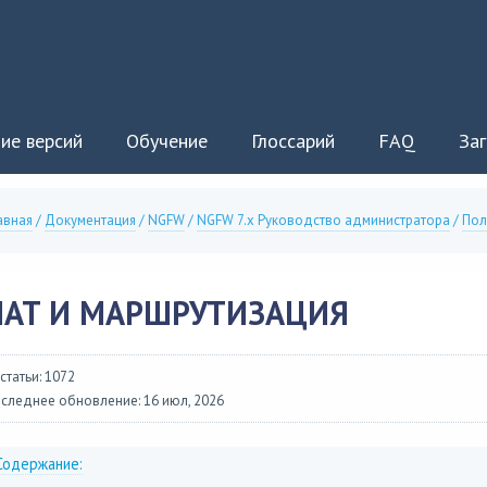
ие версий
Обучение
Глоссарий
FAQ
Заг
авная
/
Документация
/
NGFW
/
NGFW 7.x Руководство администратора
/
Пол
NAT И МАРШРУТИЗАЦИЯ
 статьи: 1072
следнее обновление: 16 июл, 2026
Содержание: