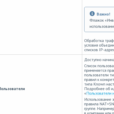
Важно!
Флажок «Инве
использовани
Обработка трафи
условия объедин
списков IP-адре
Доступно начиная
Список пользова
применяется пра
пользователи ти
правил к конкре
типа Known нас
Пользователи
Подробнее об и
«
Пользователи и
Использование э
правила NAT+SNA
группе. Наприме
в компании или 