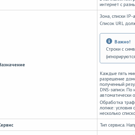
интернет с разн
Зона, списки IP-
Список URL долж
Важно!
Строки с сим
(игнорируются
Назначение
Каждые пять ми
разрешение доме
полученный резу
DNS-записи. По 
автоматически о
Обработка траф
логике: условия
несколько списк
Сервис
Тип сервиса. На