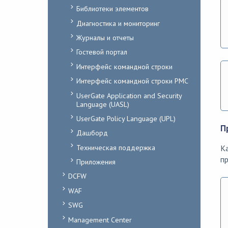
Библиотеки элементов
Диагностика и мониторинг
Журналы и отчеты
Гостевой портал
Интерфейс командной строки
Интерфейс командной строки PMC
UserGate Application and Security
Language (UASL)
UserGate Policy Language (UPL)
П
Дашборд
Техническая поддержка
Ка
пр
Приложения
DCFW
WAF
SWG
Management Center