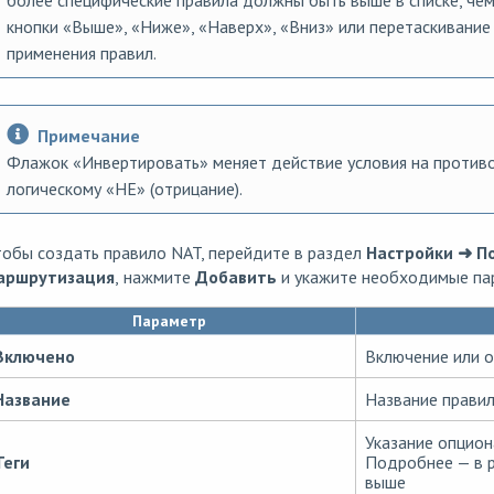
кнопки «Выше», «Ниже», «Наверх», «Вниз» или перетаскивани
применения правил.
Примечание
Флажок «Инвертировать» меняет действие условия на против
логическому «НЕ» (отрицание).
обы создать правило NAT, перейдите в раздел
Настройки ➜ По
аршрутизация
,
нажмите
Добавить
и укажите необходимые па
Параметр
Включено
Включение или 
Название
Название прави
Указание опцион
Теги
Подробнее — в р
выше