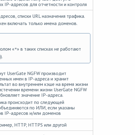
ых IP-адресов для отчетности и контроля
адресов, списки URL назначения трафика.
ен включать только имена доменов.
волом «
» в таких списках не работают
*
).
нут UserGate NGFW производит
нных имен в IP-адреса и хранит
льтат во внутреннем кэше на время жизни
истечении времени жизни UserGate NGFW
бновляет значение IP-адреса.
ика происходит по следующей
 объединяются по ИЛИ, если указаны
ов IP-адресов и/или доменов
пример, HTTP, HTTPS или другой