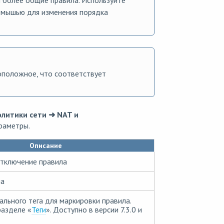
е мышью для изменения порядка
оположное, что соответствует
литики сети ➜ NAT и
раметры.
Описание
отключение правила
ла
ального тега для маркировки правила.
азделе «
Теги
». Доступно в версии 7.3.0 и