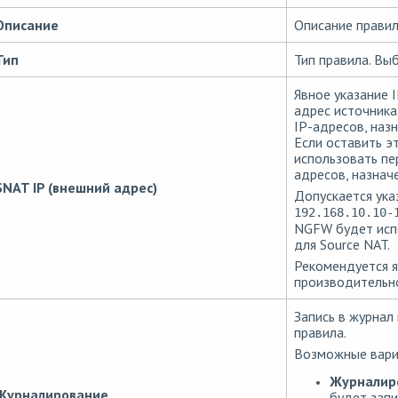
Описание
Описание прави
Тип
Тип правила. Вы
Явное указание 
адрес источника
IP-адресов, наз
Если оставить э
использовать пе
адресов, назнач
SNAT IP (внешний адрес)
Допускается ука
192.168.10.10-
NGFW будет испо
для Source NAT.
Рекомендуется я
производительн
Запись в журнал
правила.
Возможные вари
Журналиро
Журналирование
будет запи