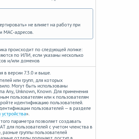
ртировать» не влияет на работу при
и MAC-адресов.
ка происходит по следующей логике:
яются по ИЛИ, если указаны несколько
сов и/или доменов
 в версии 7.3.0 и выше.
телей или групп, для которых
вило. Могут быть использованы
па Any
,
Unknown
,
Known. Для применения
тным пользователям или к пользователям
тройте идентификацию пользователей.
дентификации пользователей — в разделе
 устройства
».
того параметра позволяет создавать
T для пользователей с учетом членства в
р, разные группы пользователей
разные отделы получают доступ в