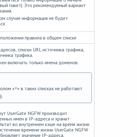
рвый пакет). Это рекомендуемый вариант
вания.
ом случае информация не будет
ся
положения правила в общем списке
адресов, списки URL источника трафика,
чника трафика.
ен включать только имена доменов.
волом «
» в таких списках не работают
*
).
нут UserGate NGFW производит
нных имен в IP-адреса и хранит
льтат во внутреннем кэше на время жизни
истечении времени жизни UserGate NGFW
бновляет значение IP-адреса.