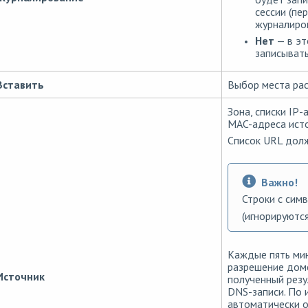
сессии (пе
журналиро
Нет
— в эт
записывать
Вставить
Выбор места рас
Зона, списки IP-
MAC-адреса исто
Список URL долж
Важно!
Строки с сим
(игнорируются
Каждые пять ми
разрешение доме
Источник
полученный резу
DNS-записи. По 
автоматически о