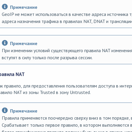
Примечание
GeoIP не может использоваться в качестве адреса источника т
адреса назначения трафика в правилах NAT, DNAT и трансляции
Примечание
При изменении условий существующего правила NAT изменения
вступят в силу только после разрыва сессии.
равила NAT
к правило, для предоставления пользователям доступа в инте
авило NAT из зоны Trusted в зону Untrusted.
Примечание
Правила применяются поочередно сверху вниз в том порядке, в
Срабатывает только первое правило, в котором выполняются вс
более специфические правила должны быть выше в списке, чем