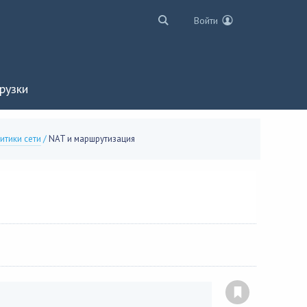
Войти
рузки
итики сети
/
NAT и маршрутизация