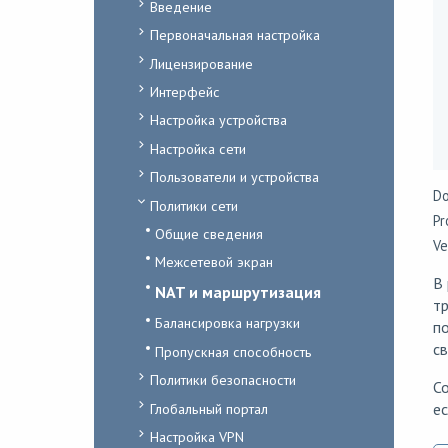
Введение
Первоначальная настройка
Лицензирование
Интерфейс
Настройка устройства
Настройка сети
Пользователи и устройства
Do
Политики сети
Pr
Общие сведения
Ve
Межсетевой экран
В
NAT и маршрутизация
тр
Балансировка нагрузки
п
св
Пропускная способность
Политики безопасности
Со
Глобальный портал
ес
Настройка VPN