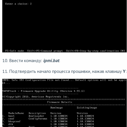
10. Ввести команду:
ipmi.bat
.
11. Подтвердить начало процесса прошивки, нажав клавишу
Y
: