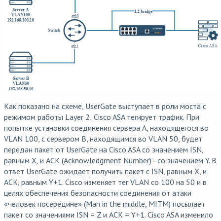
Как показано на схеме, UserGate выступает в роли моста с
режимом работы Layer 2; Cisco ASA тегирует трафик. При
попытке установки соединения сервера А, находящегося во
VLAN 100, с сервером B, находящимся во VLAN 50, будет
передан пакет от UserGate на Cisco ASA со значением ISN,
равным X, и ACK (Acknowledgment Number) - cо значением Y. В
ответ UserGate ожидает получить пакет с ISN, равным X, и
ACK, равным Y+1. Cisco изменяет тег VLAN со 100 на 50 и в
целях обеспечения безопасности соединения от атаки
«человек посередине» (Man in the middle, MITM) посылает
пакет со значениями ISN = Z и ACK = Y+1. Cisco ASA изменило