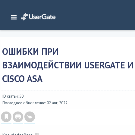
Главная
/
Документация
/
Общие сведения
/
Взаимодействие со сторонними решениями
/
Ошибки при взаимодействии
UserGate и Cisco ASA
ОШИБКИ ПРИ
ВЗАИМОДЕЙСТВИИ USERGATE И
CISCO ASA
ID статьи: 50
Последнее обновление: 02 авг, 2022