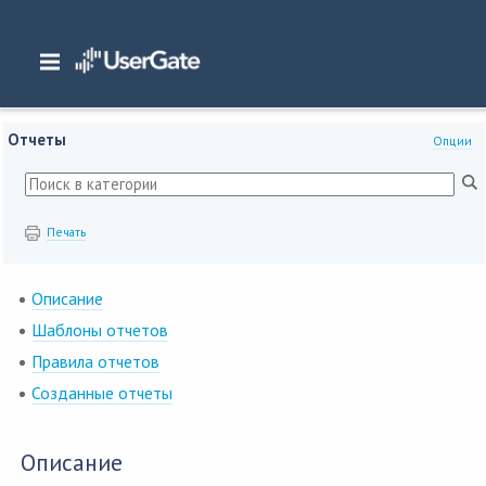
Главная
/
Документация
/
NGFW
/
NGFW 7.x Руководство администратора
/
Журналы и отчеты
/
Отчеты
Отчеты
Опции
Печать
Описание
Шаблоны отчетов
Правила отчетов
Созданные отчеты
Описание