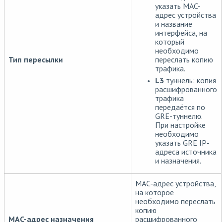
указать MAC-
адрес устройства
и название
интерфейса, на
который
необходимо
переслать копию
Тип пересылки
трафика.
L3
туннель: копия
расшифрованного
трафика
передаётся по
GRE-туннелю.
При настройке
необходимо
указать GRE IP-
адреса источника
и назначения.
MAC-адрес устройства,
на которое
необходимо переслать
копию
MAC-адрес назначения
расшифрованного