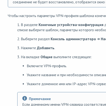
соединение не будет восстановлено, отобразится окно
Чтобы настроить параметры VPN-профиля шаблона конечн
1. В разделе
Конечные устройства
-конфигурация
д
списке выберите шаблон, параметры которого необх
2. Выберите раздел
Консоль администратора
➜
На
3. Нажмите
Добавить
.
3. На вкладке
Общие
выполните следующее:
Включите VPN-профиль.
Укажите название и при необходимости описан
Укажите доменное имя или IP-адрес VPN-серве
Примечание
Если доменному имени VPN-сервера соответствует