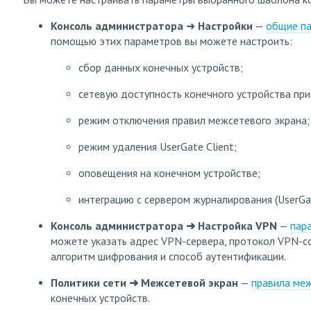
Ко
нсоль администратора
➜
Настройки
—
общие п
помощью этих параметров вы можете настроить:
сбор данных конечных устройств;
сетевую доступность конечного устройства при 
режим отключения правил межсетевого экрана;
режим удаления UserGate Client;
оповещения на конечном устройстве;
интеграцию с сервером журналирования (UserGat
Консоль администратора ➜ Настройка VPN
—
пар
можете указать адрес VPN-сервера, протокол VPN-с
алгоритм шифрования и способ аутентификации.
Политики сети ➜ Межсетевой экран
—
правила меж
конечных устройств.