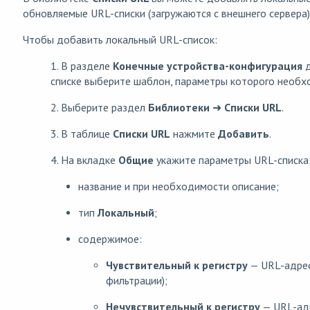
обновляемые URL-списки (загружаются с внешнего сервера)
Чтобы добавить локальный URL-список:
1. В разделе
Конечные устройства
-конфигурация
д
списке выберите шаблон, параметры которого необх
2. Выберите раздел
Библиотеки
➜
Списки URL
.
3. В таблице
Списки URL
нажмите
Добавить
.
4. На вкладке
Общие
укажите параметры URL-списка
название и при необходимости описание;
тип
Локальный
;
содержимое:
Чувствительный к регистру
— URL-адрес
фильтрации);
Нечувствительный к регистру
— URL-адр