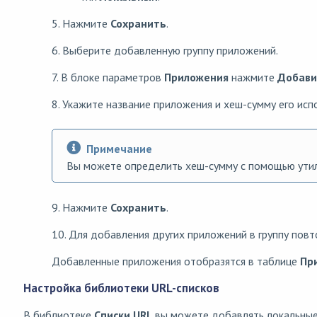
5. Нажмите
Сохранить
.
6. Выберите добавленную группу приложений.
7. В блоке параметров
Приложения
нажмите
Добави
8. Укажите название приложения и хеш-сумму его исп
Примечание
Вы можете определить хеш-сумму с помощью ут
9. Нажмите
Сохранить
.
10. Для добавления других приложений в группу повт
Добавленные приложения отобразятся в таблице
Пр
Настройка библиотеки URL-списков
В библиотеке
Списки URL
вы можете добавлять локальные 