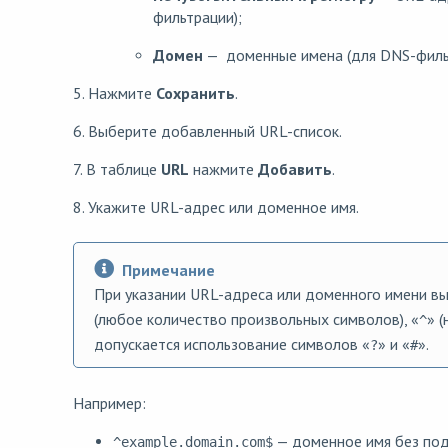
фильтрации);
Домен
— доменные имена (для DNS-филь
5. Нажмите
Сохранить
.
6. Выберите добавленный URL-список.
7. В таблице
URL
нажмите
Добавить
.
8. Укажите URL-адрес или доменное имя.
Примечание
При указании URL-адреса или доменного имени в
(любое количество произвольных символов), «
» (
^
допускается использование символов «
» и «
».
?
#
Например:
— доменное имя без по
^example.domain.com$