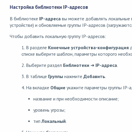
Настройка библиотеки IP-адресов
В библиотеке
IP-адреса
вы можете добавлять локальные г
устройстве) и обновляемые группы IP-адресов (загружаются
Чтобы добавить локальную группу IP-адресов:
1. В разделе
Конечные устройства
-конфигурация
д
списке выберите шаблон, параметры которого необх
2. Выберите раздел
Библиотеки
➜
IP-адреса
.
3. В таблице
Группы
нажмите
Добавить
.
4. На вкладке
Общие
укажите параметры группы IP-а
название и при необходимости описание;
уровень угрозы;
тип
Локальный
.