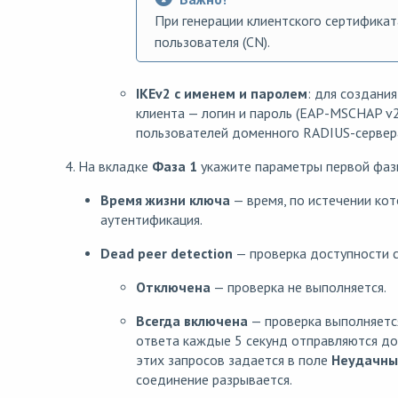
При генерации клиентского сертифика
пользователя (CN).
IKEv2 с именем и паролем
: для создания
клиента — логин и пароль (EAP-MSCHAP v2
пользователей доменного RADIUS-сервер
4. На вкладке
Фаза 1
укажите параметры первой фаз
Время жизни ключа
— время, по истечении ко
аутентификация.
Dead peer detection
— проверка доступности с
Отключена
— проверка не выполняется.
Всегда включена
— проверка выполняется
ответа каждые 5 секунд отправляются д
этих запросов задается в поле
Неудачны
соединение разрывается.