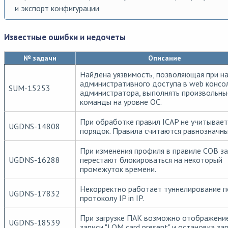
и экспорт конфигурации
Известные ошибки и недочеты
№ задачи
Описание
Найдена уязвимость, позволяющая при н
административного доступа в web консо
SUM-15253
администратора, выполнять произвольны
команды на уровне ОС.
При обработке правил ICAP не учитывает
UGDNS-14808
порядок. Правила считаются равнозначн
При изменения профиля в правиле СОВ з
UGDNS-16288
перестают блокироваться на некоторый
промежуток времени.
Некорректно работает туннелирование п
UGDNS-17832
протоколу IP in IP.
При загрузке ПАК возможно отображени
UGDNS-18539
записи "LOM card present" и остановка заг