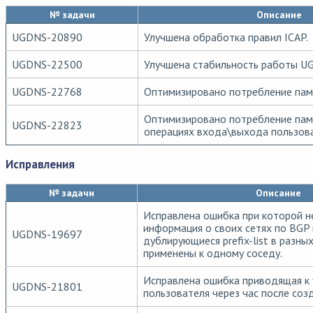
№ задачи
Описание
UGDNS-20890
Улучшена обработка правил ICAP.
UGDNS-22500
Улучшена стабильность работы U
UGDNS-22768
Оптимизировано потребление пам
Оптимизировано потребление пам
UGDNS-22823
операциях входа\выхода пользов
Исправления
№ задачи
Описание
Исправлена ошибка при которой н
информация о своих сетях по BGP 
UGDNS-19697
дублирующиеся prefix-list в разны
применены к одному соседу.
Исправлена ошибка приводящая к 
UGDNS-21801
пользователя через час после соз