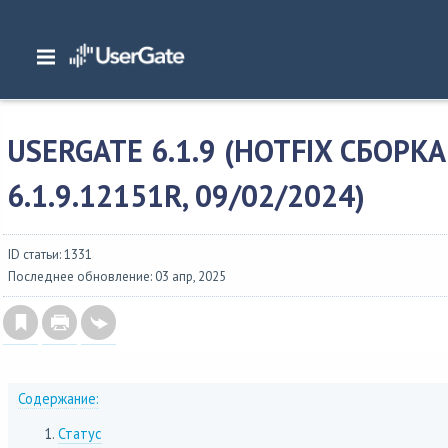
Главная
/
Описание версий
/
UserGate 6.x
/
Изменения в NGFW 6
/
UserGate 6.
6.1.9.12151R, 09/02/2024)
USERGATE 6.1.9 (HOTFIX СБОРКА
6.1.9.12151R, 09/02/2024)
ID статьи: 1331
Последнее обновление: 03 апр, 2025
Содержание:
Статус