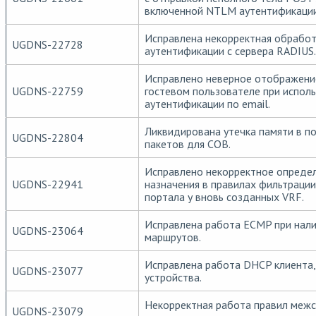
включенной NTLM аутентификации 
Исправлена некорректная обрабо
UGDNS-22728
аутентификации с сервера RADIUS.
Исправлено неверное отображени
UGDNS-22759
гостевом пользователе при испол
аутентификации по email.
Ликвидирована утечка памяти в п
UGDNS-22804
пакетов для СОВ.
Исправлено некорректное опреде
UGDNS-22941
назначения в правилах фильтрации 
портала у вновь созданных VRF.
Исправлена работа ECMP при нал
UGDNS-23064
маршрутов.
Исправлена работа DHCP клиента, 
UGDNS-23077
устройства.
Некорректная работа правил межс
UGDNS-23079