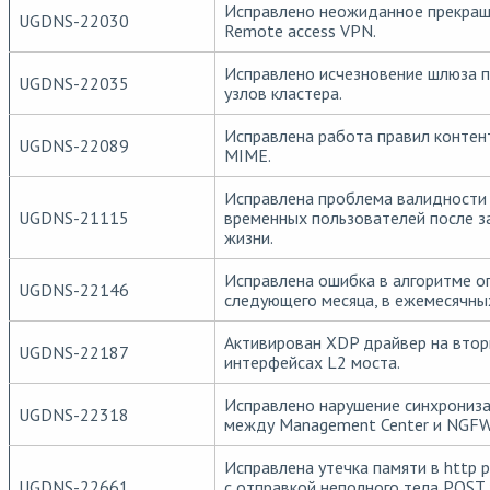
Исправлено неожиданное прекра
UGDNS-22030
Remote access VPN.
Исправлено исчезновение шлюза п
UGDNS-22035
узлов кластера.
Исправлена работа правил контен
UGDNS-22089
MIME.
Исправлена проблема валидности 
UGDNS-21115
временных пользователей после з
жизни.
Исправлена ошибка в алгоритме о
UGDNS-22146
следующего месяца, в ежемесячны
Активирован XDP драйвер на втор
UGDNS-22187
интерфейсах L2 моста.
Исправлено нарушение синхрониза
UGDNS-22318
между Management Center и NGFW
Исправлена утечка памяти в http p
UGDNS-22661
с отправкой неполного тела POST 