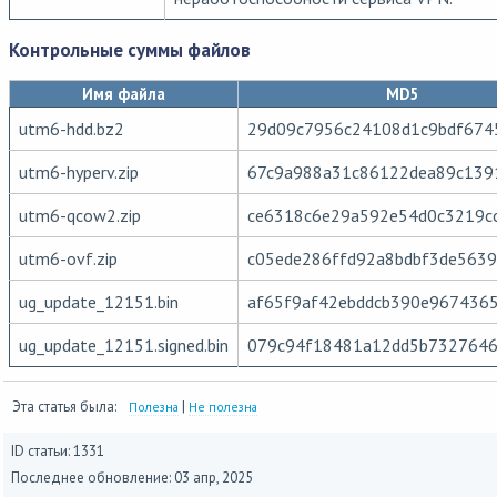
Контрольные суммы файлов
Имя файла
MD5
utm6-hdd.bz2
29d09c7956c24108d1c9bdf674
utm6-hyperv.zip
67c9a988a31c86122dea89c139
utm6-qcow2.zip
ce6318c6e29a592e54d0c3219c
utm6-ovf.zip
c05ede286ffd92a8bdbf3de5639
ug_update_12151.bin
af65f9af42ebddcb390e967436
ug_update_12151.signed.bin
079c94f18481a12dd5b732764
Эта статья была:
|
Полезна
Не полезна
ID статьи: 1331
Последнее обновление:
03 апр, 2025