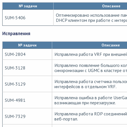
№ задачи
Описание
Оптимизировано использование па
SUM-5406
DHCP клиентом при работе с интер
Исправления
№ задачи
Описание
SUM-2804
Исправлена работа VRF при внешне
Исправлено появление большого ко
SUM-3128
синхронизации с UGMC в кластере о
Исправлена работа счетчика пользо
SUM-3129
интерфейсов в отдельном VRF.
Исправлена ошибка в работе UserGat
SUM-4981
возникающая при перезагрузке.
Исправлена работа RDP соединений
SUM-7329
веб-портал.