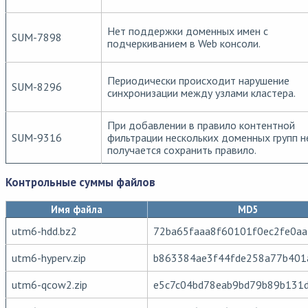
Нет поддержки доменных имен с
SUM-7898
подчеркиванием в Web консоли.
Периодически происходит нарушение
SUM-8296
синхронизации между узлами кластера.
При добавлении в правило контентной
SUM-9316
фильтрации нескольких доменных групп н
получается сохранить правило.
Контрольные суммы файлов
Имя файла
MD5
utm6-hdd.bz2
72ba65faaa8f60101f0ec2fe0a
utm6-hyperv.zip
b863384ae3f44fde258a77b401
utm6-qcow2.zip
e5c7c04bd78eab9bd79b89b131