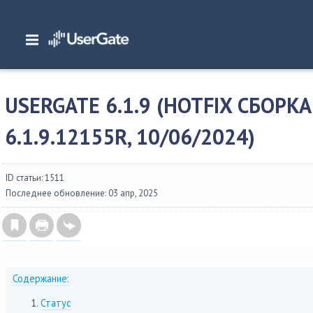
Главная
/
Описание версий
/
UserGate 6.x
/
Изменения в NGFW 6
/
UserGate 6.
6.1.9.12155R, 10/06/2024)
USERGATE 6.1.9 (HOTFIX СБОРКА
6.1.9.12155R, 10/06/2024)
ID статьи: 1511
Последнее обновление: 03 апр, 2025
Содержание:
Статус