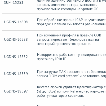
наличии административного доступа в w
SUM-15253
консоль администратора, выполнять
произвольные команды на уровне ОС.
При обработке правил ICAP не учитывает
UGDNS-14808
порядок. Правила считаются равнозначны
При изменения профиля в правиле СОВ
UGDNS-16288
запросы перестают блокироваться на
некоторый промежуток времени.
Некорректно работает туннелирование п
UGDNS-17832
протоколу IP in IP.
При загрузке ПАК возможно отображени
UGDNS-18539
записи "LOM card present" и остановка заг
Reverse-прокси удаляет идентификатор 
UGDNS-18597
(http, https) из поля Referer, что нарушает
работу некоторых сервисов.