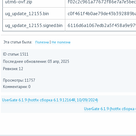
utm6-ovf.zip
f02c2c961a77672f86e7a7e5be
ug_update_12155.bin
c0f461f4b0ae79de43b392889b
ug_update_12155.signed.bin
6116d6a1067edb2a5f458a9e97
Эта статья была:
|
Полезна
Не полезна
ID статьи: 1511
Последнее обновление:
03 апр, 2025
Ревизия: 12
Просмотры: 11757
Комментарии: 0
UserGate 6.1.9 (hotfix сборка 6.1.9.12164R, 10/09/2024)
UserGate 6.1.9 (hotfix сборка