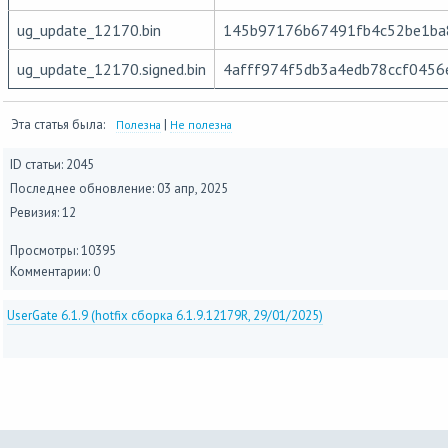
ug_update_12170.bin
145b97176b67491fb4c52be1ba
ug_update_12170.signed.bin
4afff974f5db3a4edb78ccf0456
Эта статья была:
|
Полезна
Не полезна
ID статьи: 2045
Последнее обновление:
03 апр, 2025
Ревизия: 12
Просмотры: 10395
Комментарии: 0
UserGate 6.1.9 (hotfix сборка 6.1.9.12179R, 29/01/2025)