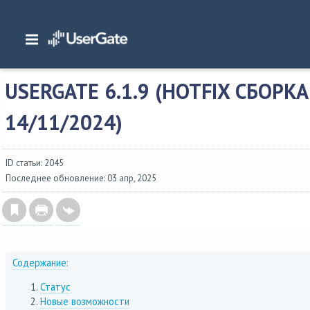
Главная
/
Описание версий
/
UserGate 6.x
/
Изменения в NGFW 6
/
UserGate 6.
USERGATE 6.1.9 (HOTFIX СБОРКА 
14/11/2024)
ID статьи: 2045
Последнее обновление: 03 апр, 2025
Содержание:
Статус
Новые возможности