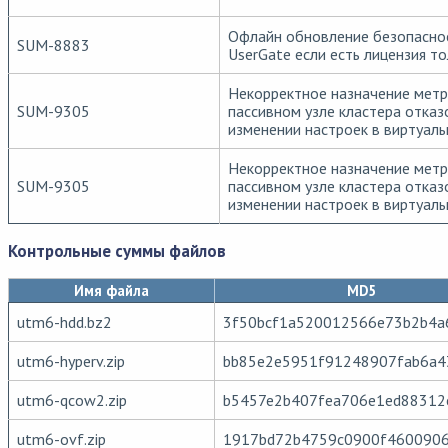
Офлайн обновление безопаснос
SUM-8883
UserGate если есть лицензия то
Некорректное назначение метр
SUM-9305
пассивном узле кластера отказ
изменении настроек в виртуал
Некорректное назначение метр
SUM-9305
пассивном узле кластера отказ
изменении настроек в виртуал
Контрольные суммы файлов
Имя файла
MD5
utm6-hdd.bz2
3f50bcf1a520012566e73b2b4a
utm6-hyperv.zip
bb85e2e5951f91248907fab6a4
utm6-qcow2.zip
b5457e2b407fea706e1ed88312
utm6-ovf.zip
1917bd72b4759c0900f4600906