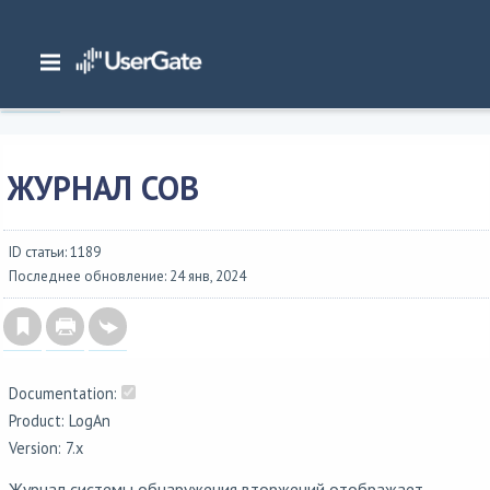
Главная
/
Документация
/
Log Analyzer
/
Log Analyzer 7.x Руководство администратора
/
Журналы и отчеты
/
Журналы
/
Журнал СОВ
ЖУРНАЛ СОВ
ID статьи: 1189
Последнее обновление: 24 янв, 2024
Documentation:
Product: LogAn
Version: 7.x
Журнал системы обнаружения вторжений отображает