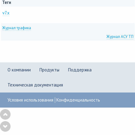
Теги
v7.x
Журнал трафика
Журнал АСУ ТП
О компании
Продукты
Поддержка
Техническая документация
Условия использования
Конфиденциальность
Copyright © 2001–2026
UserGate
,
Powered by KBPublisher