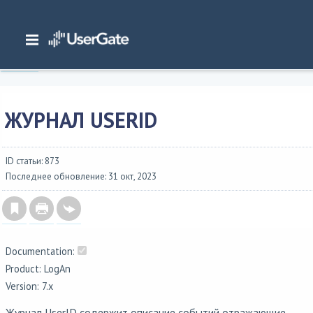
Главная
/
Документация
/
Log Analyzer
/
Log Analyzer 7.x Руководство администратора
/
Журналы и отчеты
/
Журналы
/
Журнал UserID
ЖУРНАЛ USERID
ID статьи: 873
Последнее обновление: 31 окт, 2023
Documentation:
Product: LogAn
Version: 7.x
Журнал UserID содержит описание событий отражающие