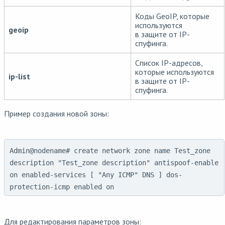
Коды GeoIP, которые
используются
geoip
в защите от IP-
спуфинга.
Список IP-адресов,
которые используются
ip-list
в защите от IP-
спуфинга.
Пример создания новой зоны:
Admin@nodename# create network zone name Test_zone
description "Test_zone description" antispoof-enable
on enabled-services [ "Any ICMP" DNS ] dos-
protection-icmp enabled on
Для редактирования параметров зоны: