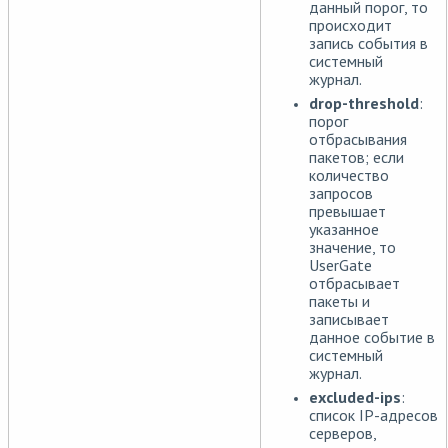
данный порог, то
происходит
запись события в
системный
журнал.
drop-threshold
:
порог
отбрасывания
пакетов; если
количество
запросов
превышает
указанное
значение, то
UserGate
отбрасывает
пакеты и
записывает
данное событие в
системный
журнал.
excluded-ips
:
список IP-адресов
серверов,