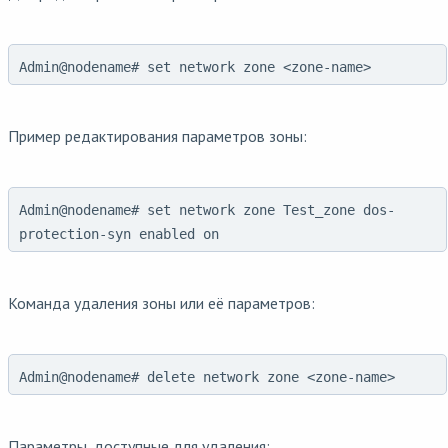
Admin@nodename# set network zone <zone-name>
Пример редактирования параметров зоны:
Admin@nodename# set network zone Test_zone dos-
protection-syn enabled on
Команда удаления зоны или её параметров:
Admin@nodename# delete network zone <zone-name>
Параметры, доступные для удаления: