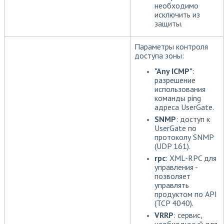
необходимо
исключить из
защиты.
Параметры контроля
доступа зоны:
"Any ICMP"
:
разрешение
использования
команды ping
адреса UserGate.
SNMP
: доступ к
UserGate по
протоколу SNMP
(UDP 161).
rpc
: XML-RPC для
управления -
позволяет
управлять
продуктом по API
(TCP 4040).
VRRP
: сервис,
необходимый для