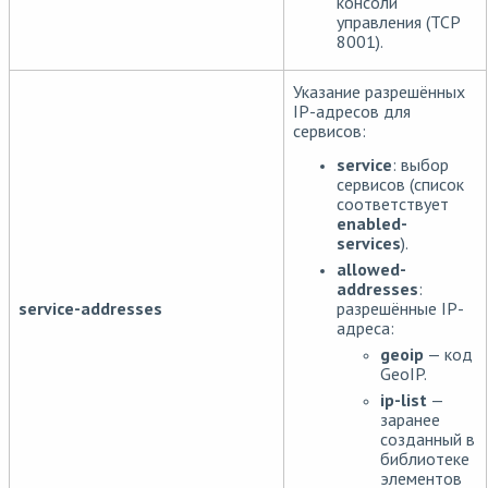
консоли
управления (TCP
8001).
Указание разрешённых
IP-адресов для
сервисов:
service
: выбор
сервисов (список
соответствует
enabled-
services
).
allowed-
addresses
:
разрешённые IP-
service-addresses
адреса:
geoip
— код
GeoIP.
ip-list
—
заранее
созданный в
библиотеке
элементов