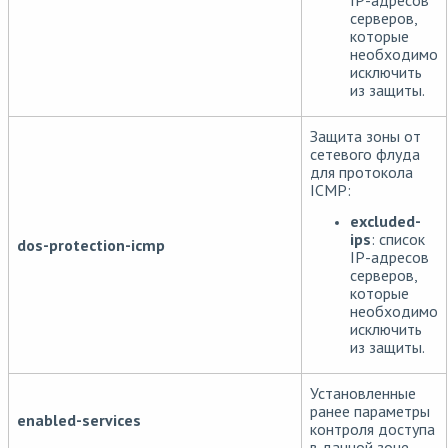
серверов,
которые
необходимо
исключить
из защиты.
Защита зоны от
сетевого флуда
для протокола
ICMP:
excluded-
ips
: список
dos-protection-icmp
IP-адресов
серверов,
которые
необходимо
исключить
из защиты.
Установленные
ранее параметры
enabled-services
контроля доступа
в данной зоне