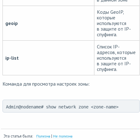
Kоды GeoIP,
которые
geoip
используются
в защите от IP-
спуфинга.
Cписок IP-
адресов, которые
ip-list
используются
в защите от IP-
спуфинга.
Команда для просмотра настроек зоны:
Admin@nodename# show network zone <zone-name>
Эта статья была:
|
Полезна
Не полезна