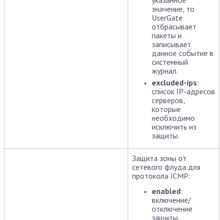
значение, то
UserGate
отбрасывает
пакеты и
записывает
данное событие в
системный
журнал.
excluded-ips
:
список IP-адресов
серверов,
которые
необходимо
исключить из
защиты.
Защита зоны от
сетевого флуда для
протокола ICMP:
enabled
:
включение/
отключение
защиты.