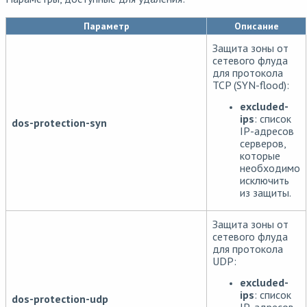
Параметр
Описание
Защита зоны от
сетевого флуда
для протокола
TCP (SYN-flood):
excluded-
ips
: список
dos-protection-syn
IP-адресов
серверов,
которые
необходимо
исключить
из защиты.
Защита зоны от
сетевого флуда
для протокола
UDP:
excluded-
ips
: список
dos-protection-udp
IP-адресов