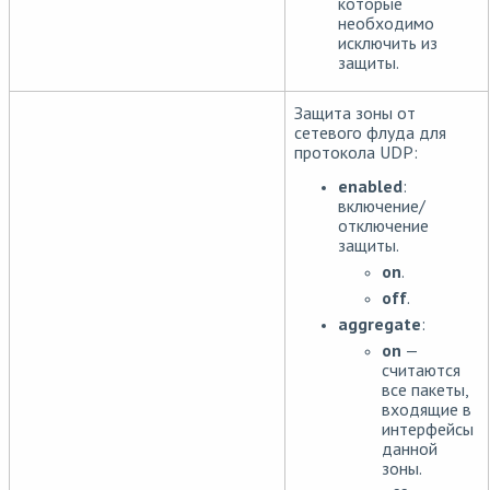
которые
необходимо
исключить из
защиты.
Защита зоны от
сетевого флуда для
протокола UDP:
enabled
:
включение/
отключение
защиты.
on
.
off
.
aggregate
:
on
—
считаются
все пакеты,
входящие в
интерфейсы
данной
зоны.