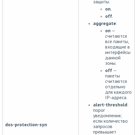
защиты.
on
.
off
.
aggregate
:
on
—
считаются
все пакеты,
входящие в
интерфейсы
данной
зоны.
off
—
пакеты
считаются
отдельно
для каждого
IP-адреса.
alert-threshold
:
порог
уведомления;
если количество
dos-protection-syn
запросов
превышает