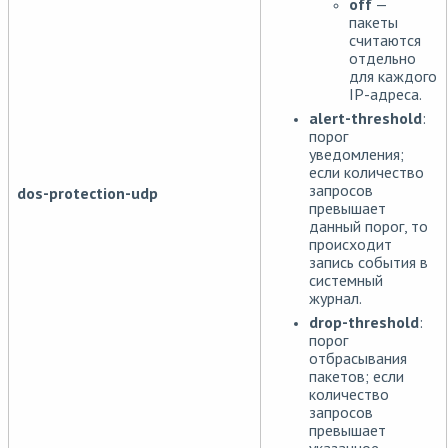
off
—
пакеты
считаются
отдельно
для каждого
IP-адреса.
alert-threshold
:
порог
уведомления;
если количество
запросов
dos-protection-udp
превышает
данный порог, то
происходит
запись события в
системный
журнал.
drop-threshold
:
порог
отбрасывания
пакетов; если
количество
запросов
превышает
указанное