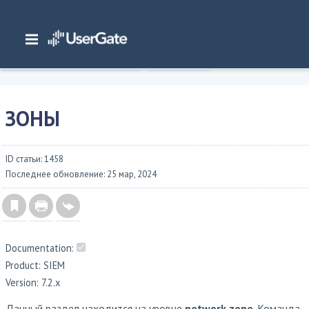
Главная
/
Документация
/
SIEM
/
UserGate SIEM 7.2.x Руководство администратора
/
Интерфейс командной строки (CLI)
/
Настройка сети
/
Зоны
ЗОНЫ
ID статьи: 1458
Последнее обновление: 25 мар, 2024
Documentation:
Product: SIEM
Version: 7.2.x
Данный раздел находится на уровне
network zone
. Команда