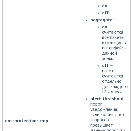
on
.
off
.
aggregate
:
on
—
считаются
все пакеты,
входящие в
интерфейсы
данной
зоны.
off
—
пакеты
считаются
отдельно
для каждого
IP-адреса.
alert-threshold
:
порог
уведомления;
если количество
запросов
dos-protection-icmp
превышает
данный порог, то