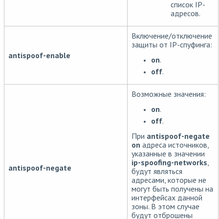
список IP-
адресов.
Включение/отключение
защиты от IP-спуфинга:
antispoof-enable
on
.
off
.
Возможные значения:
on
.
off
.
При
antispoof-negate
on
адреса источников,
указанные в значении
ip-spoofing-networks
,
antispoof-negate
будут являться
адресами, которые не
могут быть получены на
интерфейсах данной
зоны. В этом случае
будут отброшены