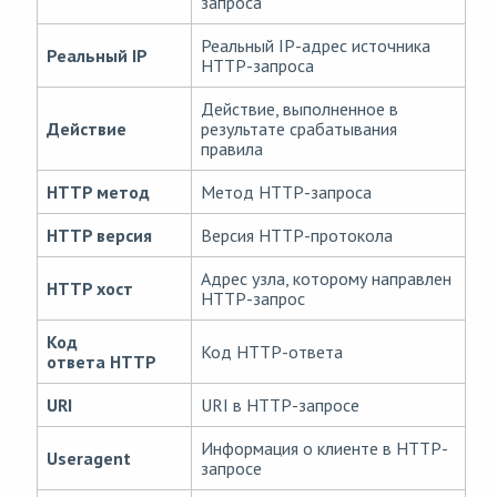
запроса
Реальный IP-адрес источника
Реальный IP
HTTP-запроса
Действие, выполненное в
Действие
результате срабатывания
правила
HTTP метод
Метод HTTP-запроса
HTTP версия
Версия HTTP-протокола
Адрес узла, которому направлен
HTTP хост
HTTP-запрос
Код
Код HTTP-ответа
ответа HTTP
URI
URI в HTTP-запросе
Информация о клиенте в HTTP-
Useragent
запросе