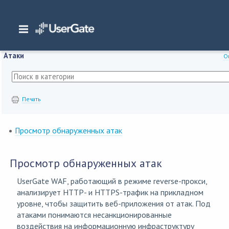
Главная
/
Документация
/
WAF
/
WAF 7.x Руководство администратора
/
Ата
Атаки
О
Печать
Просмотр обнаруженных атак
Просмотр обнаруженных атак
UserGate WAF, работающий в режиме reverse-прокси,
анализирует HTTP- и HTTPS-трафик на прикладном
уровне, чтобы защитить веб-приложения от атак. Под
атаками понимаются несанкционированные
воздействия на информационную инфраструктуру