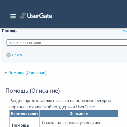
Главная
/
Документация
/
WAF
/
WAF 7.x Руководство администратора
/
Пом
Помощь
Оп
Печать
Помощь (Описание)
Помощь (Описание)
Раздел предоставляет ссылки на полезные ресурсы
портала технической поддержки UserGate:
Наименование
Описание
Ссылка на актуальную версию
Помощь