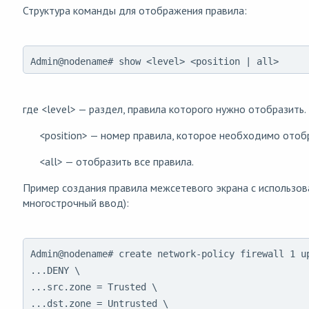
Структура команды для отображения правила:
Admin@nodename# show <level> <position | all>
где <level> — раздел, правила которого нужно отобразить.
<position> — номер правила, которое необходимо отобр
<all> — отобразить все правила.
Пример создания правила межсетевого экрана с использов
многострочный ввод):
Admin@nodename# create network-policy firewall 1 up
...DENY \

...src.zone = Trusted \

...dst.zone = Untrusted \
