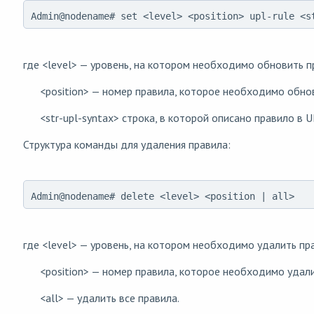
Admin@nodename# set <level> <position> upl-rule <s
где <level> — уровень, на котором необходимо обновить п
<position> — номер правила, которое необходимо обнов
<str-upl-syntax> строка, в которой описано правило в U
Структура команды для удаления правила:
Admin@nodename# delete <level> <position | all>
где <level> — уровень, на котором необходимо удалить пр
<position> — номер правила, которое необходимо удали
<all> — удалить все правила.