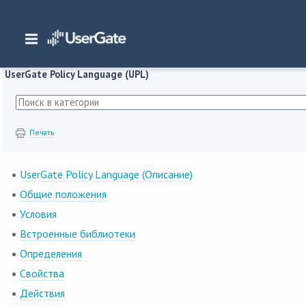
Главная
/
Документация
/
WAF
/
WAF 7.x Руководство администратора
/
User
UserGate Policy Language (UPL)
Печать
UserGate Policy Language (Описание)
Общие положения
Условия
Встроенные библиотеки
Определения
Свойства
Действия