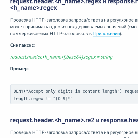
request.header.<h_name>.regex и response.h
<h_name>.regex
Проверка HTTP-заголовка запроса/ответа на регулярное 
может принимать одно из поддерживаемых значений (смот
поддерживаемых HTTP-заголовков в
Приложении
).
Синтаксис
:
request.header.<h_name>[.base64].regex = string
Пример
:
DENY("Accept only digits in content length") reque
Length.regex != "[0-9]*"
request.header.<h_name>.re2 и response.he
Проверка HTTP-заголовка запроса/ответа на регулярное 