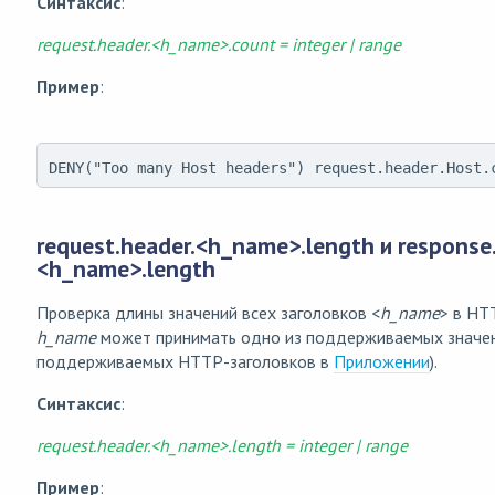
Синтаксис
:
request.header.<h_name>.count = integer | range
Пример
:
DENY("Too many Host headers") request.header.Host.
request.header.<h_name>.length и response
<h_name>.length
Проверка длины значений всех заголовков <
h_name
> в HT
h_name
может принимать одно из поддерживаемых значен
поддерживаемых HTTP-заголовков в
Приложении
).
Синтаксис
:
request.header.<h_name>.length = integer | range
Пример
: