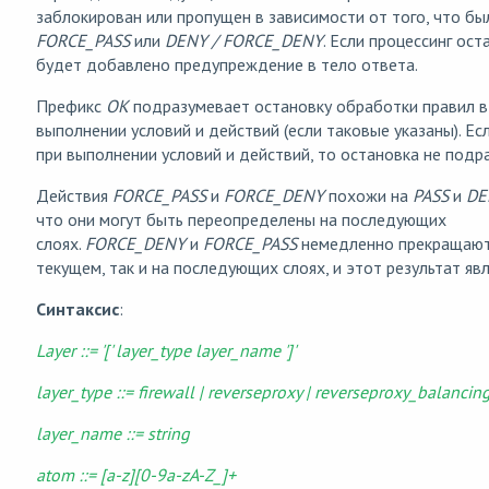
заблокирован или пропущен в зависимости от того, что б
FORCE_PASS
или
DENY / FORCE_DENY
. Если процессинг ос
будет добавлено предупреждение в тело ответа.
Префикс
OK
подразумевает остановку обработки правил в
выполнении условий и действий (если таковые указаны). Ес
при выполнении условий и действий, то остановка не подр
Действия
FORCE_PASS
и
FORCE_DENY
похожи на
PASS
и
DE
что они могут быть переопределены на последующих
слоях.
FORCE_DENY
и
FORCE_PASS
немедленно прекращают 
текущем, так и на последующих слоях, и этот результат яв
Синтаксис
:
Layer ::= '[' layer_type layer_name ']'
layer_type ::= firewall | reverseproxy | reverseproxy_balancin
layer_name ::= string
atom ::= [a-z][0-9a-zA-Z_]+