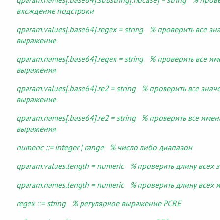
qparam.names[.base64].substring[.nocase] = string % пров
вхождение подстроки
qparam.values[.base64].regex = string % проверить все з
выражение
qparam.names[.base64].regex = string % проверить все и
выражения
qparam.values[.base64].re2 = string % проверить все знач
выражение
qparam.names[.base64].re2 = string % проверить все имен
выражения
numeric ::= integer | range % число либо диапазон
qparam.values.length = numeric % проверить длину всех 
qparam.names.length = numeric % проверить длину всех 
regex ::= string % регулярное выражение PCRE