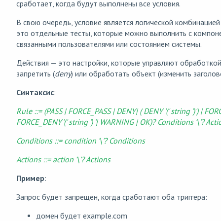
сработает, когда будут выполнены все условия.
В свою очередь, условие является логической комбинацией 
это отдельные тесты, которые можно выполнить с компоне
связанными пользователями или состоянием системы.
Действия — это настройки, которые управляют обработкой
запретить (
deny
) или обработать объект (изменить заголо
Синтаксис
:
Rule ::= (PASS | FORCE_PASS | DENY| ( DENY '(' string ')') | F
FORCE_DENY'(' string ') '| WARNING | OK)? Conditions '\'? Acti
Conditions ::= condition '\'? Conditions
Actions ::= action '\'? Actions
Пример
:
Запрос будет запрещен, когда сработают оба триггера:
домен будет example.com