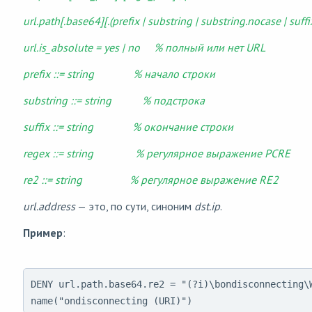
url.path[.base64][.(prefix | substring | substring.nocase | suffix
url.is_absolute = yes | no % полный или нет URL
prefix ::= string % начало строки
substring ::= string % подстрока
suffix ::= string % окончание строки
regex ::= string % регулярное выражение PCRE
re2 ::= string % регулярное выражение RE2
url.address
— это, по сути, синоним
dst.ip
.
Пример
:
DENY url.path.base64.re2 = "(?i)\bondisconnecting\W
name("ondisconnecting (URI)")