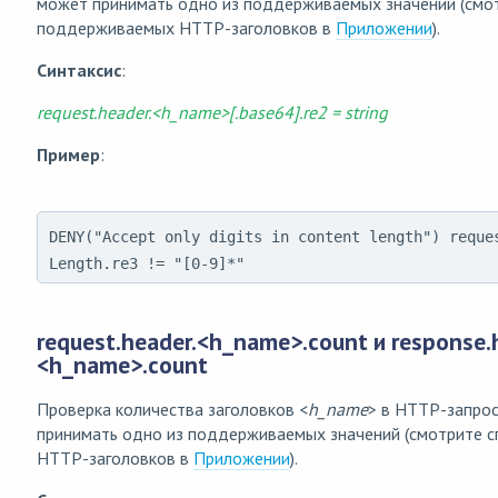
может принимать одно из поддерживаемых значений (смот
поддерживаемых HTTP-заголовков в
Приложении
).
Синтаксис
:
request.header.<h_name>[.base64].re2 = string
Пример
:
DENY("Accept only digits in content length") reque
Length.re3 != "[0-9]*"
request.header.<h_name>.count и response.
<h_name>.count
Проверка количества заголовков <
h_name
> в HTTP-запрос
принимать одно из поддерживаемых значений (смотрите 
HTTP-заголовков в
Приложении
).