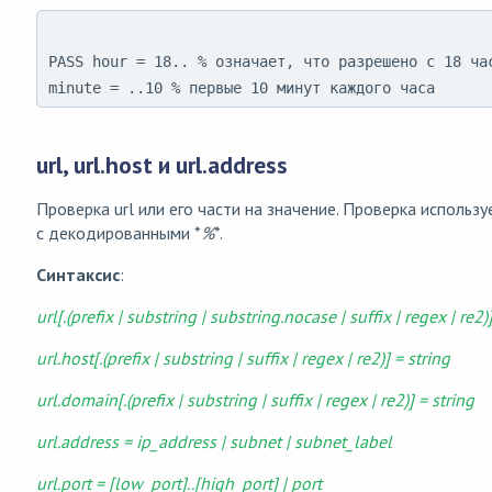
PASS hour = 18.. % означает, что разрешено с 18 час
minute = ..10 % первые 10 минут каждого часа
url, url.host и url.address
Проверка url или его части на значение. Проверка использ
c декодированными *
%
*.
Синтаксис
:
url[.(prefix | substring | substring.nocase | suffix | regex | re2)
url.host[.(prefix | substring | suffix | regex | re2)] = string
url.domain[.(prefix | substring | suffix | regex | re2)] = string
url.address = ip_address | subnet | subnet_label
url.port = [low_port]..[high_port] | port