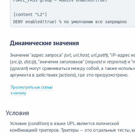
[content "L2"]

DENY enabled(true) % по умолчанию все запрещено 
Динамические значения
Значения "адрес запроса"
(url, url.host, url.path
), "IP-адрес 
(
src.ip, dst.ip
), "значения заголовков" (
request
и
response
) и 
(
qparam
) могут сравниваться между собой, а также использ
аргумента в действиях (actions), где это предусмотрено.
Просмотреть как статью
к началу
Условия
Условие (condition) в языке UPL является логической
комбинацией триггеров. Триггеры — это отдельные тесты,