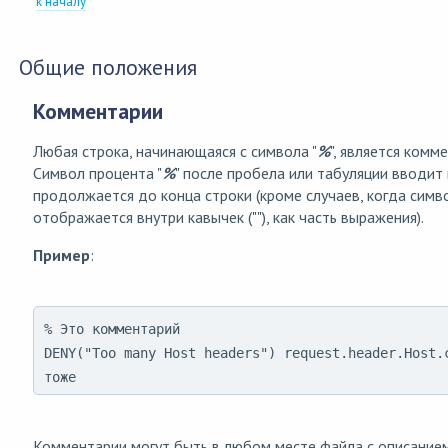
к началу
Общие положения
Комментарии
Любая строка, начинающаяся с символа "
%
", является комм
Символ процента "
%
" после пробела или табуляции вводит
продолжается до конца строки (кроме случаев, когда симв
отображается внутри кавычек (""), как часть выражения).
Пример
:
% Это комментарий

DENY("Too many Host headers") request.header.Host.c
тоже
Комментарии могут быть в любом месте файла с описанием