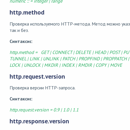
numeric :: = integer | range
http.method
Проверка используемого HTTP-метода. Метод можно указы
так и без.
Синтаксис
:
http.method = GET | CONNECT | DELETE | HEAD | POST | PUT
TUNNEL | LINK | UNLINK | PATCH | PROPFIND | PROPPATCH |
LOCK | UNLOCK | MKDIR | INDEX | RMDIR | COPY | MOVE
http.request.version
Проверка версии HTTP-запроса.
Синтаксис
:
http.request.version = 0.9 | 1.0 | 1.1
http.response.version