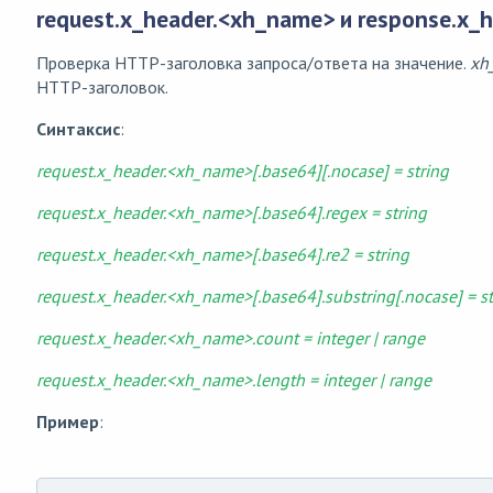
request.x_header.<xh_name> и response.x_
Проверка HTTP-заголовка запроса/ответа на значение.
xh
HTTP-заголовок.
Синтаксис
:
request.x_header.<xh_name>[.base64][.nocase] = string
request.x_header.<xh_name>[.base64].regex = string
request.x_header.<xh_name>[.base64].re2 = string
request.x_header.<xh_name>[.base64].substring[.nocase] = st
request.x_header.<xh_name>.count = integer | range
request.x_header.<xh_name>.length = integer | range
Пример
: