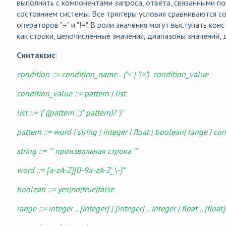
выполнить с компонентами запроса, ответа, связанными п
состоянием системы. Все триггеры условия сравниваются с
операторов "=" и "!=". В роли значения могут выступать кон
как строки, целочисленные значения, диапазоны значений, 
Синтаксис
:
condition ::= condition_name ('=' | '!=') condition_value
condition_value ::= pattern | list
list ::= '(' ((pattern ',')* pattern)? ')'
pattern ::= word | string | integer | float | boolean| range | 
string ::= '"' произвольная строка '"'
word ::= [a-zA-Z][0-9a-zA-Z_\-]*
boolean ::= yes|no|true|false
range ::= integer .. [integer] | [integer] .. integer | float .. [float] 