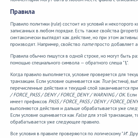
Правила
Правило политики (rule) состоит из условий и некоторого 
записанных в любом порядке. Есть также свойства (properti
синтаксически выглядят как действие, но при этом активны
производят. Например, свойство
name
просто добавляет ат
Правила обычно пишутся в одной строке, но могут быть ра
помощью специального символа — обратного слеша "
\
".
Когда правило выполняется, условие проверяется для тек
транзакции. Если условие оценивается как
True
(истина), вы
перечисленные действия и текущий слой заканчивается пр
/ FORCE_PASS / DENY / FORCE_DENY / WARNING / OK
. Ecл
имеет префиксов
PASS / FORCE_PASS / DENY / FORCE_DEN
выполняются действия и дальше обрабатывается уже след
Если условие оценивается как
False
для этой транзакции, 
обрабатывается уже следующее правило.
Все условия в правиле проверяются по логическому "
И
". Др