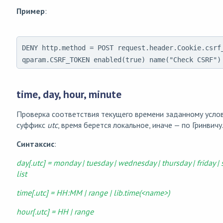
Пример
:
DENY http.method = POST request.header.Cookie.csrf_
qparam.CSRF_TOKEN enabled(true) name("Check CSRF")
time, day, hour, minute
Проверка соответствия текущего времени заданному услов
суффикс
utc
, время берется локальное, иначе — по Гринвичу
Синтаксис
:
day[.utc] = monday | tuesday | wednesday | thursday | friday | 
list
time[.utc] = HH:MM | range | lib.time(<name>)
hour[.utc] = HH | range