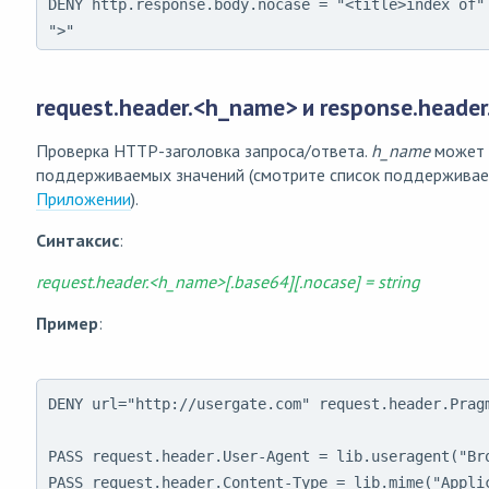
DENY http.response.body.nocase = "<title>index of" 
">"
request.header.<h_name> и response.heade
Проверка HTTP-заголовка запроса/ответа.
h_name
может 
поддерживаемых значений (смотрите список поддержива
Приложении
).
Синтаксис
:
request.header.<h_name>[.base64][.nocase] = string
Пример
:
DENY url="http://usergate.com" request.header.Pragm
PASS request.header.User-Agent = lib.useragent("Bro
PASS request.header.Content-Type = lib.mime("Applic