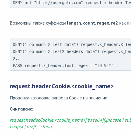
DENY url="http://usergate.com" request.x_header.Te
Возможны также суффиксы
length
,
count
,
regex
,
re2
как и 
DENY("Too much X-Test data") request.x_header.X-Tes
DENY("Too much X-Test2 headers data") request.x_hea
2..

PASS request.x_header.Test.regex = "[0-9]*"
request.header.Cookie.<cookie_name>
Проверка заголовка запроса Cookie на значение.
Синтаксис
:
request.header.Cookie.<cookie_name>[.base64][.(nocase | sub
| regex | re2)] = string