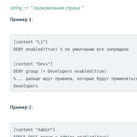
string ::= '"' произвольная строка '"'
Пример 1
:
[content "L1"]

DENY enabled(true) % по умолчанию все запрещено

[content "Devs"]

DENY group != Developers enabled(true)

%... дальше идут правила, которые будут применяться
Developers
Пример 2
:
[content "Admin"]

FORCE_PASS group = Admins enabled(true)
