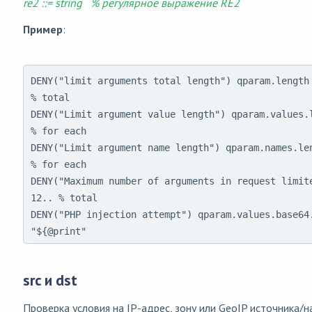
re2 ::= string % регулярное выражение RE2
Пример
:
DENY("limit arguments total length") qparam.length = 1024..      
% total

DENY("Limit argument value length") qparam.values.length = 
% for each

DENY("Limit argument name length") qparam.names.length = 102
% for each

DENY("Maximum number of arguments in request limite
12.. % total

DENY("PHP injection attempt") qparam.values.base64.
"${@print"
src и dst
Проверка условия на IP-адрес, зону или GeoIP источника/н