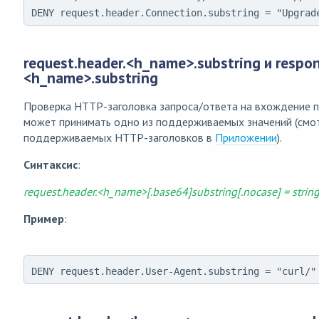
DENY request.header.Connection.substring = "Upgrad
request.header.<h_name>.substring и respon
<h_name>.substring
Проверка HTTP-заголовка запроса/ответа на вхождение 
может принимать одно из поддерживаемых значений (смот
поддерживаемых HTTP-заголовков в
Приложении
).
Синтаксис
:
request.header.<h_name>[.base64]substring[.nocase] = strin
Пример
:
DENY request.header.User-Agent.substring = "curl/"