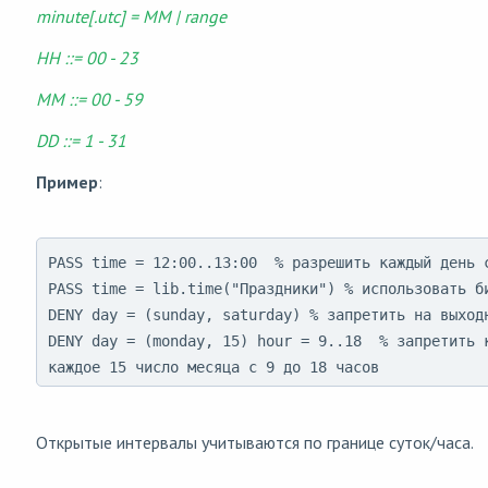
minute[.utc] = MM | range
HH ::= 00 - 23
MM ::= 00 - 59
DD ::= 1 - 31
Пример
:
PASS time = 12:00..13:00  % разрешить каждый день с
PASS time = lib.time("Праздники") % использовать би
DENY day = (sunday, saturday) % запретить на выходн
DENY day = (monday, 15) hour = 9..18  % запретить к
каждое 15 число месяца с 9 до 18 часов
Открытые интервалы учитываются по границе суток/часа.