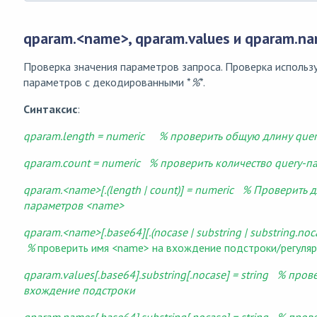
qparam.<name>, qparam.values и qparam.n
Проверка значения параметров запроса. Проверка использу
параметров c декодированными *
%
*.
Синтаксис
:
qparam.length = numeric % проверить общую длину que
qparam.count = numeric % проверить количество query-п
qparam.<name>[.(length | count)] = numeric % Проверить 
параметров <name>
qparam.<name>[.base64][.(nocase | substring | substring.nocas
%
проверить имя <name> на вхождение подстроки/регуля
qparam.values[.base64].substring[.nocase] = string % пров
вхождение подстроки