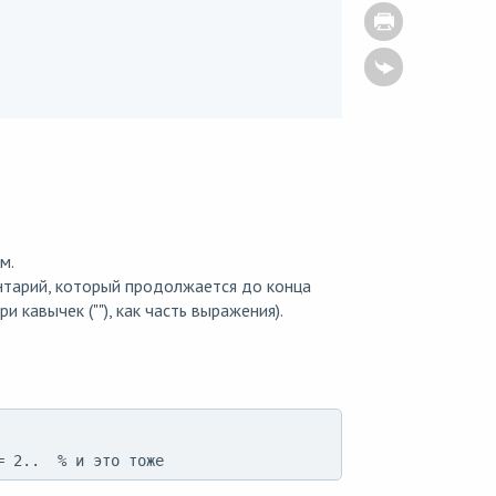
м.
нтарий, который продолжается до конца
 кавычек (""), как часть выражения).
= 2..  % и это тоже