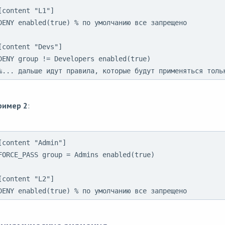
[content "L1"]

DENY enabled(true) % по умолчанию все запрещено

[content "Devs"]

DENY group != Developers enabled(true)

%... дальше идут правила, которые будут применяться толь
ример 2
:
[content "Admin"]

FORCE_PASS group = Admins enabled(true)

[content "L2"]

DENY enabled(true) % по умолчанию все запрещено 