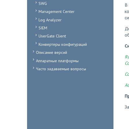
SWG
В 
ко
Management Center
си
Log Analyzer
SIEM
Де
об
UserGate Client
Конвертеры конфигураций
С
Описание версий
Ru
Аппаратные платформы
Co
Часто задаваемые вопросы
Co
Ac
П
За