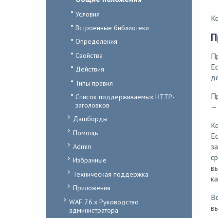
Условия
Ко
Встроенные библиотеки
П
Определения
Свойства
Пр
Ес
Действия
де
Типы правил
Пр
Список поддерживаемых HTTP-
заголовков
— 
Дашборды
Ко
Помощь
Ес
Admin
за
с
Избранные
вы
Техническая поддержка
к
Приложения
Вс
WAF 7.6.x Руководство
вы
администратора