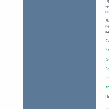
П
(е
по
Д
п
ка
С
La
la
la
at
st
П