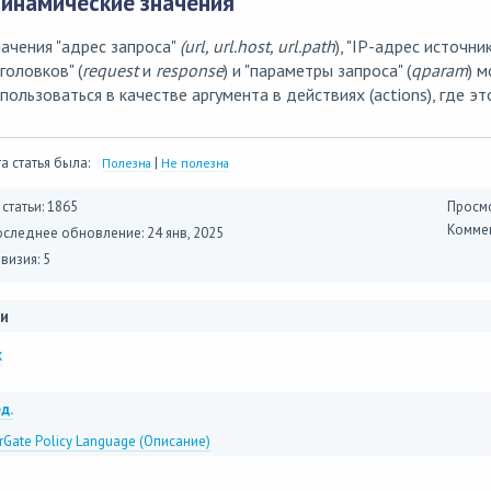
инамические значения
ачения "адрес запроса"
(url, url.host, url.path
), "IP-адрес источни
головков" (
request
и
response
) и "параметры запроса" (
qparam
) 
пользоваться в качестве аргумента в действиях (actions), где э
а статья была:
|
Полезна
Не полезна
 статьи: 1865
Просмо
Коммен
оследнее обновление:
24 янв, 2025
визия: 5
и
x
д.
rGate Policy Language (Описание)