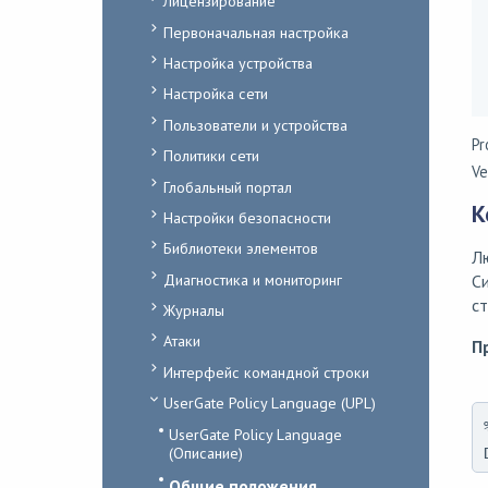
Лицензирование
Первоначальная настройка
Настройка устройства
Настройка сети
Пользователи и устройства
Pr
Политики сети
Ve
Глобальный портал
К
Настройки безопасности
Библиотеки элементов
Лю
Диагностика и мониторинг
Си
ст
Журналы
Атаки
П
Интерфейс командной строки
UserGate Policy Language (UPL)
UserGate Policy Language
(Описание)
Общие положения