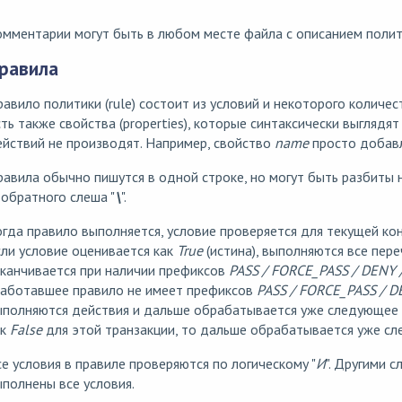
мментарии могут быть в любом месте файла с описанием полит
равила
авило политики (rule) состоит из условий и некоторого количес
ть также свойства (properties), которые синтаксически выглядят
йствий не производят. Например, свойство
name
просто добавля
авила обычно пишутся в одной строке, но могут быть разбиты 
обратного слеша "
\
".
гда правило выполняется, условие проверяется для текущей кон
ли условие оценивается как
True
(истина), выполняются все пер
канчивается при наличии префиксов
PASS / FORCE_PASS / DENY
работавшее правило не имеет префиксов
PASS / FORCE_PASS / 
полняются действия и дальше обрабатывается уже следующее п
ак
False
для этой транзакции, то дальше обрабатывается уже сл
е условия в правиле проверяются по логическому "
И
". Другими 
полнены все условия.