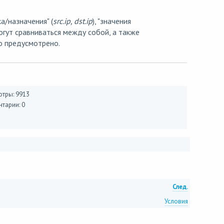
ка/назначения" (
src.ip, dst.ip
), "значения
могут сравниваться между собой, а также
то предусмотрено.
тры: 9913
тарии: 0
След.
Условия