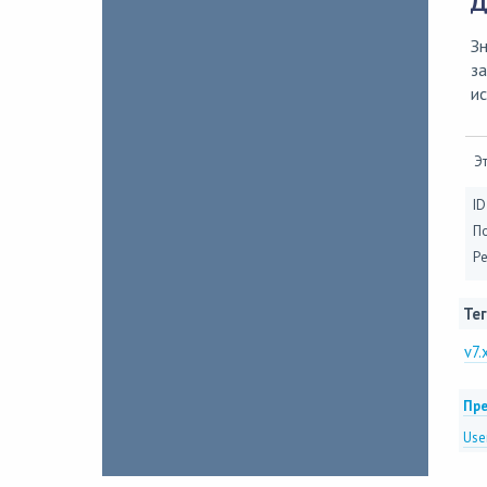
Д
Зн
за
ис
Эт
ID
П
Ре
Тег
v7.
Пре
Use