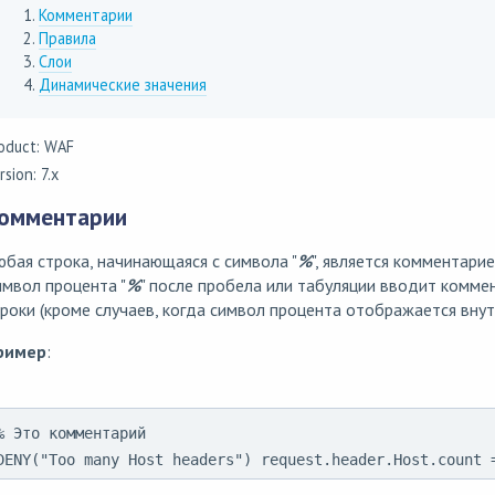
Комментарии
Правила
Слои
Динамические значения
oduct: WAF
rsion: 7.x
омментарии
бая строка, начинающаяся с символа "
%
", является комментарие
мвол процента "
%
" после пробела или табуляции вводит комме
роки (кроме случаев, когда символ процента отображается внутри
ример
:
% Это комментарий

DENY("Too many Host headers") request.header.Host.count 