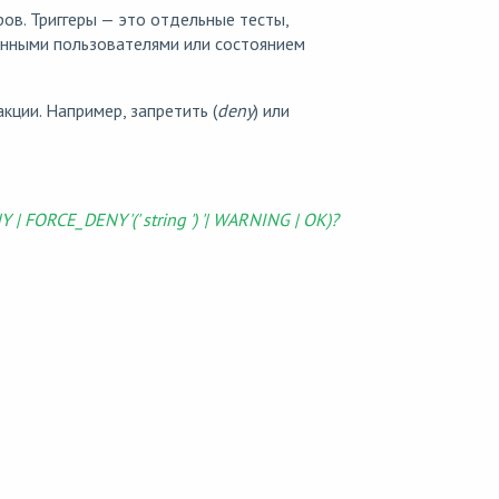
ров. Триггеры — это отдельные тесты,
анными пользователями или состоянием
кции. Например, запретить (
deny
) или
NY | FORCE_DENY'(' string ') '| WARNING | OK)?