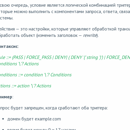
свою очередь, условие является логической комбинацией тригге
торые можно выполнить с компонентами запроса, ответа, связ
стемы.
йствия — это настройки, которые управляют обработкой транза
работать объект (изменить заголовок —
rewrite
).
интаксис
:
le ::= (PASS | FORCE_PASS | DENY| ( DENY '(' string ')') | FORCE_DE
nditions '\'? Actions
nditions ::= condition '\'? Conditions
tions ::= action '\'? Actions
ример
:
прос будет запрещен, когда сработают оба триггера:
домен будет example.com
время будет между 9 и 17 часами