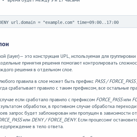
DENY url.domain = "example.com" time=09:00..17:00
лои
ой (layer)— это конструкция UPL, используемая для группировки
здельные принятия решения помогают контролировать сложност
ждого решения в отдельном слое.
любого правила в слое может быть префикс
PASS / FORCE_PASS
гда срабатывает правило с таким префиксом, все остальные пра
случае если сработало правило с префиксом
FORCE_PASS
или
F
зультатом обработки, в противном случае обработка переходи
оев запрос будет заблокирован или пропущен в зависимости о
ORCE_PASS
или
DENY / FORCE_DENY
. Если процессинг остановит
едупреждение в тело ответа.