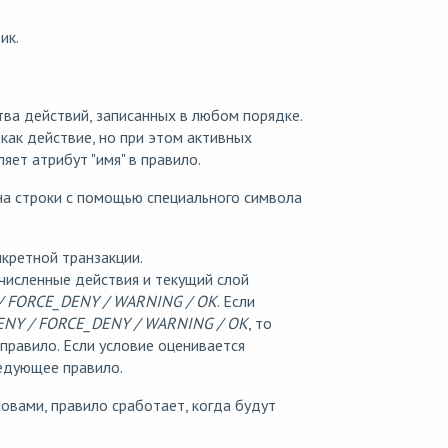
ик.
тва действий, записанных в любом порядке.
 как действие, но при этом активных
ет атрибут "имя" в правило.
на строки с помощью специального символа
кретной транзакции.
ечисленные действия и текущий слой
 / FORCE_DENY / WARNING / OK
. Ecли
DENY / FORCE_DENY / WARNING / OK
, то
равило. Если условие оценивается
едующее правило.
словами, правило сработает, когда будут