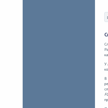
С
Сл
Ра
ка
У 
ко
В 
ре
сл
F
пр