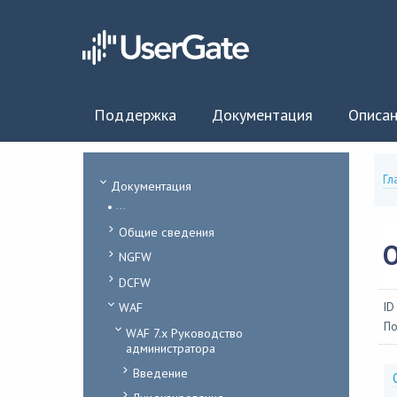
Поддержка
Документация
Описан
Гл
Документация
...
Общие сведения
NGFW
DCFW
WAF
ID
По
WAF 7.x Руководство
администратора
Введение