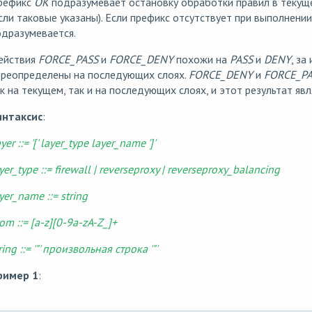
рефикс
OK
подразумевает остановку обработки правил в текуще
сли таковые указаны). Если префикс отсутствует при выполнении
дразумевается.
ействия
FORCE_PASS
и
FORCE_DENY
похожи на
PASS
и
DENY
, за
ереопределены на последующих слоях.
FORCE_DENY
и
FORCE_PA
к на текущем, так и на последующих слоях, и этот результат яв
интаксис
:
yer ::= '[' layer_type layer_name ']'
yer_type ::= firewall | reverseproxy | reverseproxy_balancing
yer_name ::= string
om ::= [a-z][0-9a-zA-Z_]+
ring ::= '"' произвольная строка '"'
ример 1
: