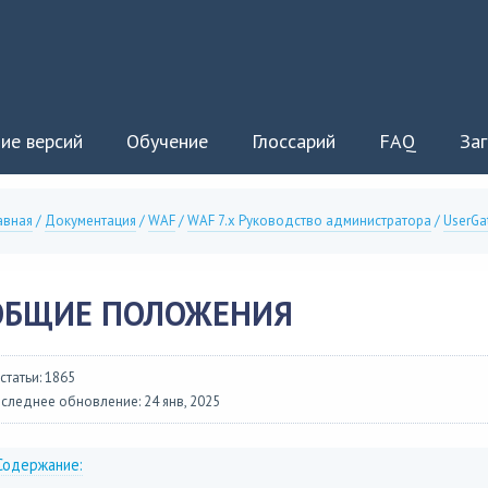
ие версий
Обучение
Глоссарий
FAQ
Заг
авная
/
Документация
/
WAF
/
WAF 7.x Руководство администратора
/
UserGa
ОБЩИЕ ПОЛОЖЕНИЯ
 статьи: 1865
следнее обновление: 24 янв, 2025
Содержание: