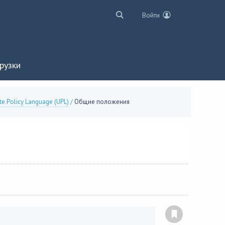
Войти
рузки
te Policy Language (UPL)
/
Общие положения