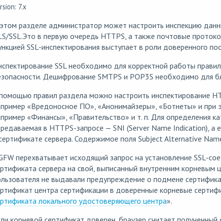
rsion: 7.x
 этом разделе администратор может настроить инспекцию данн
LS/SSL.Это в первую очередь HTTPS, а также почтовые проток
нкцией SSL-инспектирования выступает в роли доверенного поср
спектирование SSL необходимо для корректной работы правил 
езопасности. Дешифрование SMTPS и POP3S необходимо для бл
 помощью правил раздела можно настроить инспектирование HT
пример «Вредоносное ПО», «Анонимайзеры», «Ботнеты» и при э
пример «Финансы», «Правительство» и т. п. Для определения ка
редаваемая в HTTPS-запросе — SNI (Server Name Indication), а 
сертификате сервера. Содержимое поля Subject Alternative Name
GFW перехватывает исходящий запрос на установление SSL-сое
ртификата сервера на свой, выписанный внутренним корневым 
ользователя не выдавали предупреждение о подмене сертифик
ртификат центра сертификации в доверенные корневые сертифи
ертификата локального удостоверяющего центра
».
ли корневой сертификат доверен, браузер считает полученный