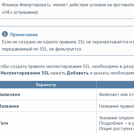
Флажок
меняет действие условия на противоп
Инвертировать
«НЕ» (отрицание).
Примечание
Если не создано ни одного правила, SSL не перехватывается и
передаваемый по SSL, не фильтруется.
тобы создать правило инспектирования SSL, необходимо в раз
 Инспектирование SSL
нажать
Добавить
и указать необходим
Параметр
Включено
Включает или о
Название
Название прави
Указание опцион
Теги
Подробнее — в 
Опция доступна 