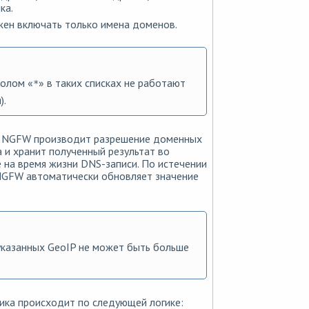
ка.
ен включать только имена доменов.
волом «
» в таких списках не работают
*
).
 NGFW производит разрешение доменных
а и хранит полученный результат во
 на время жизни DNS-записи. По истечении
NGFW автоматически обновляет значение
казанных GeoIP не может быть больше
ка происходит по следующей логике: