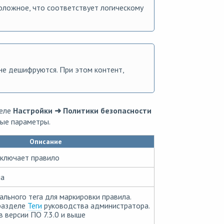
оложное, что соответствует логическому
 не дешифруются. При этом контент,
деле
Настройки ➜ Политики безопасности
ые параметры.
Описание
тключает правило
ла
ального тега для маркировки правила.
разделе
Теги
руководства администратора.
в версии ПО 7.3.0 и выше