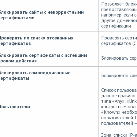
Позволяет блоки
предоставляющи
Блокировать сайты с некорректными
например, если с
сертификатами
другое доменно
сертификации
Проверять по списку отозванных
Проверять серти
сертификатов
сертификатов (C
Блокировать сертификаты с истекшим
Блокировать сер
сроком действия
Блокировать самоподписанные
Блокировать са
сертификаты
Список пользова
данное правило.
типа «Any»
,
«Un
Пользователи
конкретным поль
«Known» необхо
пользователей.
пользователей —
Зона, списки IP-