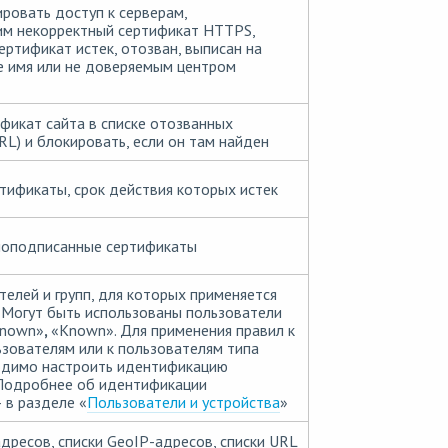
ровать доступ к серверам,
м некорректный сертификат HTTPS,
ертификат истек, отозван, выписан на
е имя или не доверяемым центром
фикат сайта в списке отозванных
RL) и блокировать, если он там найден
тификаты, срок действия которых истек
моподписанные сертификаты
телей и групп, для которых применяется
 Могут быть использованы пользователи
known»
,
«Known». Для применения правил к
зователям или к пользователям типа
димо настроить идентификацию
 Подробнее об идентификации
 в разделе «
Пользователи и устройства
»
адресов, списки GeoIP-адресов, списки URL