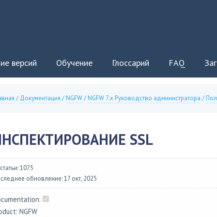
ие версий
Обучение
Глоссарий
FAQ
Заг
авная
/
Документация
/
NGFW
/
NGFW 7.x Руководство администратора
/
Пол
ИНСПЕКТИРОВАНИЕ SSL
 статьи: 1075
следнее обновление: 17 окт, 2025
cumentation:
oduct: NGFW