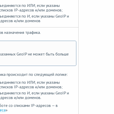
ъединяются по ИЛИ, если указаны
списков IP-адресов и/или доменов;
ъединяются по И, если указаны GeoIP и
адресов и/или доменов
ов назначения трафика.
казанных GeoIP не может быть больше
ка происходит по следующей логике:
ъединяются по ИЛИ, если указаны
списков IP-адресов и/или доменов;
ъединяются по И, если указаны GeoIP и
адресов и/или доменов.
оте со списками IP-адресов — в
еса
»