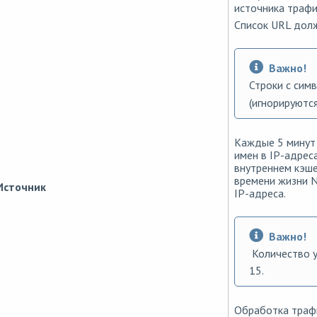
источника трафи
Список URL долж
Важно!
Строки с сим
(игнорируются
Каждые 5 минут
имен в IP-адрес
внутреннем кэше
времени жизни 
Источник
IP-адреса.
Важно!
Количество у
15.
Обработка трафи