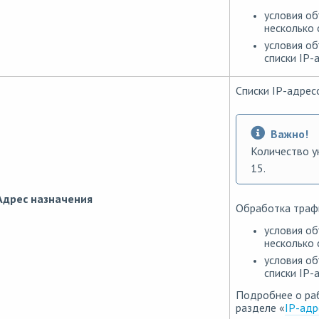
условия об
несколько 
условия об
списки IP-
Списки IP-адрес
Важно!
Количество у
15.
Адрес назначения
Обработка трафи
условия об
несколько 
условия об
списки IP-
Подробнее о раб
разделе «
IP-адр