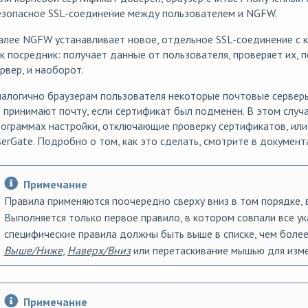
езопасное SSL-соединение между пользователем и NGFW.
алее NGFW устанавливает новое, отдельное SSL-соединение с 
к посредник: получает данные от пользователя, проверяет их,
рвер, и наоборот.
налогично браузерам пользователя некоторые почтовые сервер
 принимают почту, если сертификат был подменен. В этом слу
ограммах настройки, отключающие проверку сертификатов, или
erGate. Подробно о том, как это сделать, смотрите в документ
Примечание
Правила применяются поочередно сверху вниз в том порядке, в
Выполняется только первое правило, в котором совпали все ук
специфические правила должны быть выше в списке, чем более
Выше/Ниже
,
Наверх/Вниз
или перетаскивание мышью для изме
Примечание