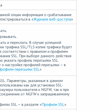
ла
анной опции информация о срабатывание
егистрироваться в «
Журнале веб-доступа
»
ать.
ровывать.
ть и переслать. В случае успешной
ки трафика SSL/TLS копия трафика будет
в соответствии с правилом и профилем
вания SSL. При выборе данного действия
 указать профиль пересылки SSL.
 о настройке профилей пересылки — в
рофили пересылки SSL
»
SL. Параметры, указанные в данном
использованы как для установки SSL-
раузера пользователя к NGFW, так и при
-соединения от NGFW к запрашиваемому
илях SSL — в разделе «
Профили SSL
»