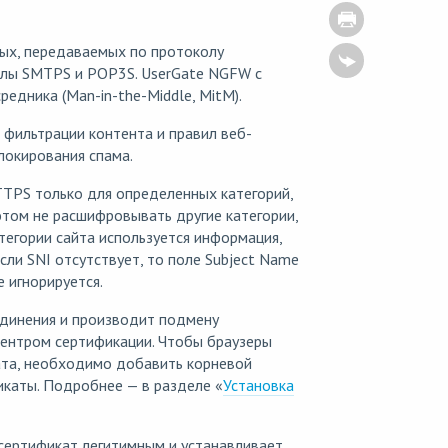
ых, передаваемых по протоколу
олы SMTPS и POP3S. UserGate NGFW с
едника (Man-in-the-Middle, MitM).
фильтрации контента и правил веб-
окирования спама.
TPS только для определенных категорий,
том не расшифровывать другие категории,
тегории сайта используется информация,
если SNI отсутствует, то поле Subject Name
 игнорируется.
динения и производит подмену
центром сертификации. Чтобы браузеры
ата, необходимо добавить корневой
каты. Подробнее — в разделе «
Установка
 сертификат легитимным и устанавливает