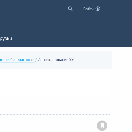
Войти
рузки
итики безопасности
/
Инспектирование SSL