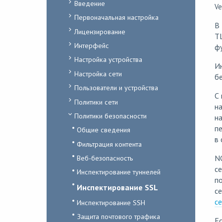
Введение
Ve
Первоначальная настройка
В
Лицензирование
T
Интерфейс
фу
Настройка устройства
Ин
Настройка сети
б
Пользователи и устройства
С
Политики сети
на
Политики безопасности
на
пе
Общие сведения
в 
Фильтрация контента
N
Веб-безопасность
се
Инспектирование туннелей
п
Инспектирование SSL
се
с
Инспектирование SSH
Защита почтового трафика
Ес