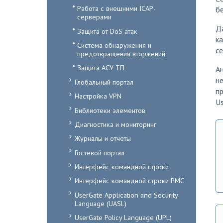
Работа с внешними ICAP-
б
серверами
Д
Защита от DoS атак
ка
Система обнаружения и
се
предотвращения вторжений
Защита АСУ ТП
А
не
Глобальный портал
пр
Настройка VPN
Us
Библиотеки элементов
Диагностика и мониторинг
Журналы и отчеты
Гостевой портал
Интерфейс командной строки
Интерфейс командной строки PMC
UserGate Application and Security
Language (UASL)
UserGate Policy Language (UPL)