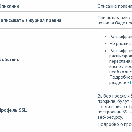
Описание
Описание прави
При активации д
Записывать в журнал правил
правила будет р
Расшифров
Не расшиф
Расшифрова
расшифров
Действие
переслана 
инспектиро
необходимо
Подробнее
разделе «
П
Выбор профиля S
профиле, будут 
соединения от б
Профиль SSL
построении SSL
веб-ресурсу.
Подробно о проф