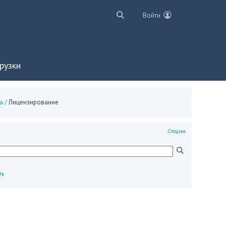
Войти
рузки
а
/
Лицензирование
Опции
ть