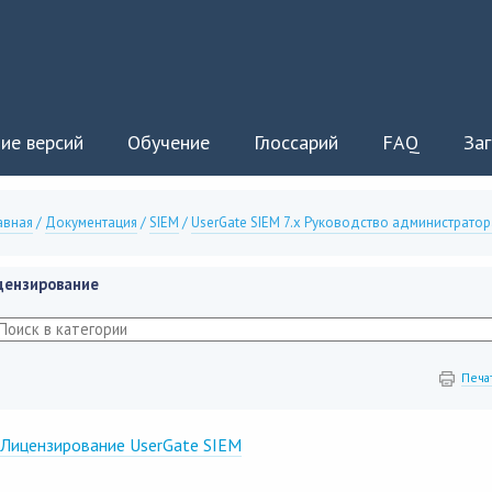
ие версий
Обучение
Глоссарий
FAQ
Заг
авная
/
Документация
/
SIEM
/
UserGate SIEM 7.x Руководство администратор
цензирование
Печа
Лицензирование UserGate SIEM