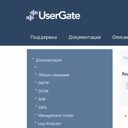
Поддержка
Документация
Описан
Гл
Документация
...
Ли
Общие сведения
NGFW
DCFW
WAF
SWG
Management Center
Log Analyzer