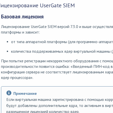
Лицензирование UserGate SIEM
Базовая лицензия
Лицензирование UserGate SIEM версий 7.3.0 и выше осуществл
платформы и зависит:
от типа аппаратной платформы (для программно-аппарат
количества поддерживаемых ядер виртуальной машины (д
При попытке регистрации некорректного оборудования с помо
производительности появится ошибка: «Введенный ПИН-код вып
конфигурация сервера не соответствует лицензированным хара
ядер процессора».
Примечание
Если виртуальная машина зарегистрирована с помощью корре
будут добавлены дополнительные ядра, то активным в вир
разрешенное лицензией количество ядер.