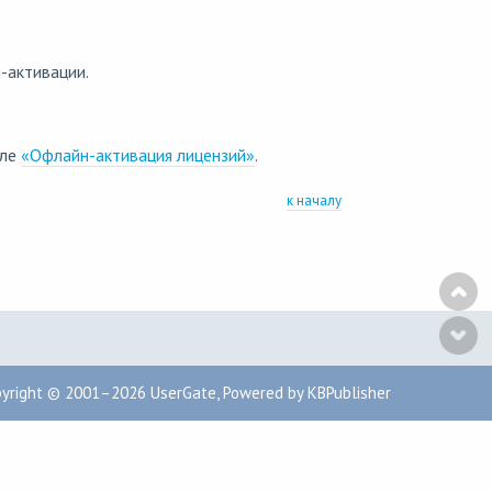
-активации.
еле
«Офлайн-активация лицензий»
.
к началу
pyright © 2001–2026
UserGate
,
Powered by KBPublisher