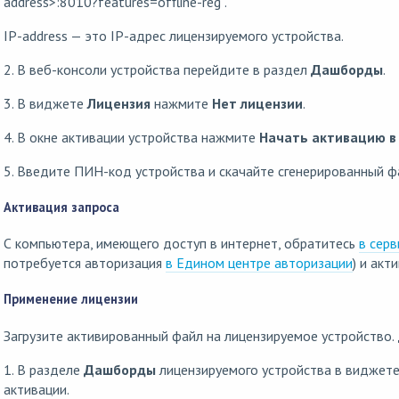
address>:8010?features=offline-reg .
IP-address — это IP-адрес лицензируемого устройства.
2. В веб-консоли устройства перейдите в раздел
Дашборды
.
3. В виджете
Лицензия
нажмите
Нет лицензии
.
4. В окне активации устройства нажмите
Начать активацию в
5. Введите ПИН-код устройства и скачайте сгенерированный ф
Активация запроса
С компьютера, имеющего доступ в интернет, обратитесь
в сер
потребуется авторизация
в Едином центре авторизации
) и акт
Применение лицензии
Загрузите активированный файл на лицензируемое устройство. 
1. В разделе
Дашборды
лицензируемого устройства в виджет
активации.